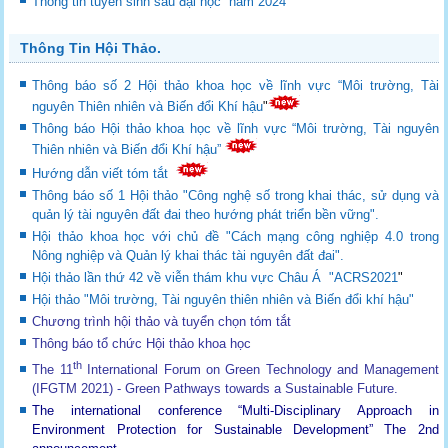
Thông tin tuyển sinh sau đại học năm 2024
Thông Tin Hội Thảo.
Thông báo số 2 Hội thảo khoa học về lĩnh vực “Môi trường, Tài
nguyên Thiên nhiên và Biến đổi Khí hậu
"
Thông báo Hội thảo khoa học về lĩnh vực “Môi trường, Tài nguyên
Thiên nhiên và Biến đổi Khí hậu”
Hướng dẫn viết tóm tắt
Thông báo số 1 Hội thảo "Công nghệ số trong khai thác, sử dụng và
quản lý tài nguyên đất đai theo hướng phát triển bền vững".
Hội thảo khoa học với chủ đề "Cách mạng công nghiệp 4.0 trong
Nông nghiệp và Quản lý khai thác tài nguyên đất đai".
Hội thảo lần thứ 42 về viễn thám khu vực Châu Á "ACRS2021
"
Hội thảo "Môi trường, Tài nguyên thiên nhiên và Biến đổi khí hậu"
Chương trình hội thảo và tuyển chọn tóm tắt
Thông báo tổ chức Hội thảo khoa học
th
The 11
International Forum on Green Technology and Management
(IFGTM 2021) - Green Pathways towards a Sustainable Future
.
The international conference “Multi-Disciplinary Approach in
Environment Protection for Sustainable Development”
The 2nd