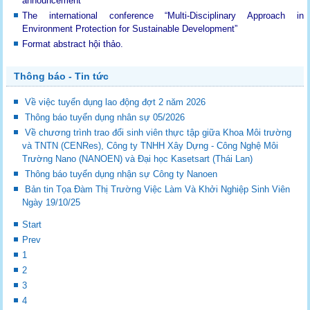
announcement
The international conference “Multi-Disciplinary Approach in
Environment Protection for Sustainable Development”
Format abstract hội thảo.
Thông báo - Tin tức
Về việc tuyển dụng lao động đợt 2 năm 2026
Thông báo tuyển dụng nhân sự 05/2026
Về chương trình trao đổi sinh viên thực tập giữa Khoa Môi trường
và TNTN (CENRes), Công ty TNHH Xây Dựng - Công Nghệ Môi
Trường Nano (NANOEN) và Đại học Kasetsart (Thái Lan)
Thông báo tuyển dụng nhận sự Công ty Nanoen
Bản tin Tọa Đàm Thị Trường Việc Làm Và Khởi Nghiệp Sinh Viên
Ngày 19/10/25
Start
Prev
1
2
3
4