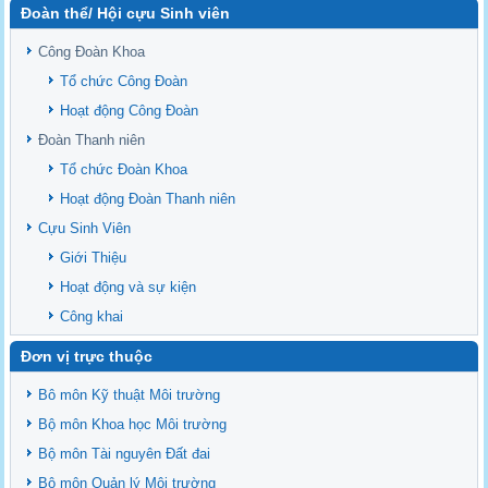
Đoàn thể/ Hội cựu Sinh viên
Sediment properties in flood-based farming systems in the Vietnamese
upstream Mekong Delta
Công Đoàn Khoa
Danh mục tạp chí xuất bản Quốc Tế 2026
Tổ chức Công Đoàn
Danh Mục các Đề Tài NCKH cấp Tỉnh năm 2024
Hoạt động Công Đoàn
Văn bản - Quy định
Đoàn Thanh niên
Ban chấp hành Đảng bộ khoa
Tổ chức Đoàn Khoa
Hoạt động Đoàn Thanh niên
Cựu Sinh Viên
Giới Thiệu
Hoạt động và sự kiện
Công khai
Đơn vị trực thuộc
Bô môn Kỹ thuật Môi trường
Bộ môn Khoa học Môi trường
Bộ môn Tài nguyên Đất đai
Bộ môn Quản lý Môi trường