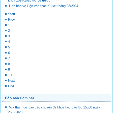
khóa 2024-2026 trở về trước
Lịch bảo vệ luận văn thạc sĩ đợt tháng 08/2024
Start
Prev
1
2
3
4
5
6
7
8
9
10
Next
End
Báo cáo Seminar
V/v tham dự báo cáo chuyên đề khoa học vào lúc 15g30 ngày
26/6/2026