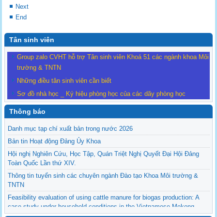
Next
End
Tân sinh viên
Group zalo CVHT hỗ trợ Tân sinh viên Khoá 51 các ngành khoa Môi
trường & TNTN
Những điều tân sinh viên cần biết
Sơ đồ nhà học _ Ký hiệu phòng học của các dãy phòng học
Thông báo
Danh mục tạp chí xuất bản trong nước 2026
Bản tin Hoạt động Đảng Ủy Khoa
Hội nghị Nghiên Cứu, Học Tập, Quán Triệt Nghị Quyết Đại Hội Đảng
Toàn Quốc Lần thứ XIV.
Thông tin tuyển sinh các chuyên ngành Đào tạo Khoa Môi trường &
TNTN
Feasibility evaluation of using cattle manure for biogas production: A
case study under household conditions in the Vietnamese Mekong
Delta