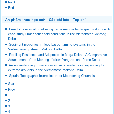
Next
End
Ấn phẩm khoa học mới - Các bài báo - Tạp chí
Feasibility evaluation of using cattle manure for biogas production: A
case study under household conditions in the Vietnamese Mekong
Delta
Sediment properties in flood-based farming systems in the
Vietnamese upstream Mekong Delta
Profiling Resilience and Adaptation in Mega Deltas: A Comparative
Assessment of the Mekong, Yellow, Yangtze, and Rhine Deltas.
An understanding of water governance systems in responding to
extreme droughts in the Vietnamese Mekong Delta
Spatial Topographic Interpolation for Meandering Channels
Start
Prev
1
2
3
4