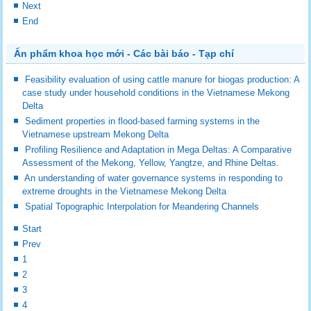
Next
End
Ấn phẩm khoa học mới - Các bài báo - Tạp chí
Feasibility evaluation of using cattle manure for biogas production: A
case study under household conditions in the Vietnamese Mekong
Delta
Sediment properties in flood-based farming systems in the
Vietnamese upstream Mekong Delta
Profiling Resilience and Adaptation in Mega Deltas: A Comparative
Assessment of the Mekong, Yellow, Yangtze, and Rhine Deltas.
An understanding of water governance systems in responding to
extreme droughts in the Vietnamese Mekong Delta
Spatial Topographic Interpolation for Meandering Channels
Start
Prev
1
2
3
4