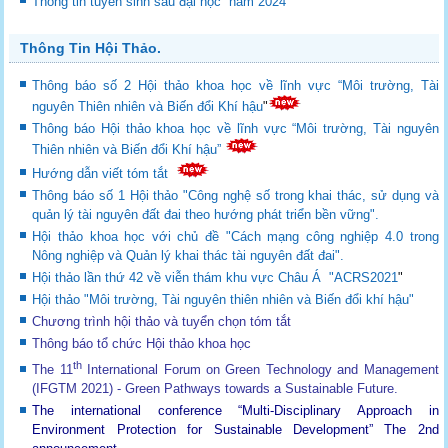
Thông tin tuyển sinh sau đại học năm 2024
Thông Tin Hội Thảo.
Thông báo số 2 Hội thảo khoa học về lĩnh vực “Môi trường, Tài
nguyên Thiên nhiên và Biến đổi Khí hậu
"
Thông báo Hội thảo khoa học về lĩnh vực “Môi trường, Tài nguyên
Thiên nhiên và Biến đổi Khí hậu”
Hướng dẫn viết tóm tắt
Thông báo số 1 Hội thảo "Công nghệ số trong khai thác, sử dụng và
quản lý tài nguyên đất đai theo hướng phát triển bền vững".
Hội thảo khoa học với chủ đề "Cách mạng công nghiệp 4.0 trong
Nông nghiệp và Quản lý khai thác tài nguyên đất đai".
Hội thảo lần thứ 42 về viễn thám khu vực Châu Á "ACRS2021
"
Hội thảo "Môi trường, Tài nguyên thiên nhiên và Biến đổi khí hậu"
Chương trình hội thảo và tuyển chọn tóm tắt
Thông báo tổ chức Hội thảo khoa học
th
The 11
International Forum on Green Technology and Management
(IFGTM 2021) - Green Pathways towards a Sustainable Future
.
The international conference “Multi-Disciplinary Approach in
Environment Protection for Sustainable Development”
The 2nd