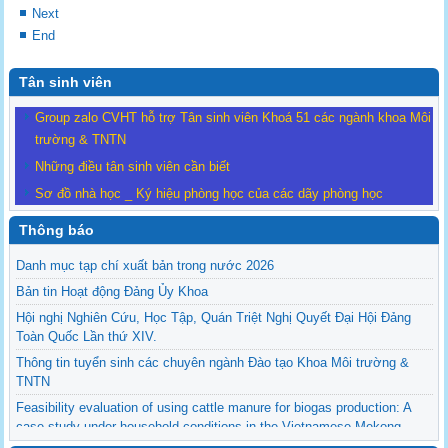
Next
End
Tân sinh viên
Group zalo CVHT hỗ trợ Tân sinh viên Khoá 51 các ngành khoa Môi
trường & TNTN
Những điều tân sinh viên cần biết
Sơ đồ nhà học _ Ký hiệu phòng học của các dãy phòng học
Thông báo
Danh mục tạp chí xuất bản trong nước 2026
Bản tin Hoạt động Đảng Ủy Khoa
Hội nghị Nghiên Cứu, Học Tập, Quán Triệt Nghị Quyết Đại Hội Đảng
Toàn Quốc Lần thứ XIV.
Thông tin tuyển sinh các chuyên ngành Đào tạo Khoa Môi trường &
TNTN
Feasibility evaluation of using cattle manure for biogas production: A
case study under household conditions in the Vietnamese Mekong
Delta