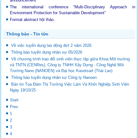
announcement
The international conference “Multi-Disciplinary Approach in
Environment Protection for Sustainable Development”
Format abstract hội thảo.
Thông báo - Tin tức
Về việc tuyển dụng lao động đợt 2 năm 2026
Thông báo tuyển dụng nhân sự 05/2026
Về chương trình trao đổi sinh viên thực tập giữa Khoa Môi trường
và TNTN (CENRes), Công ty TNHH Xây Dựng - Công Nghệ Môi
Trường Nano (NANOEN) và Đại học Kasetsart (Thái Lan)
Thông báo tuyển dụng nhận sự Công ty Nanoen
Bản tin Tọa Đàm Thị Trường Việc Làm Và Khởi Nghiệp Sinh Viên
Ngày 19/10/25
Start
Prev
1
2
3
4