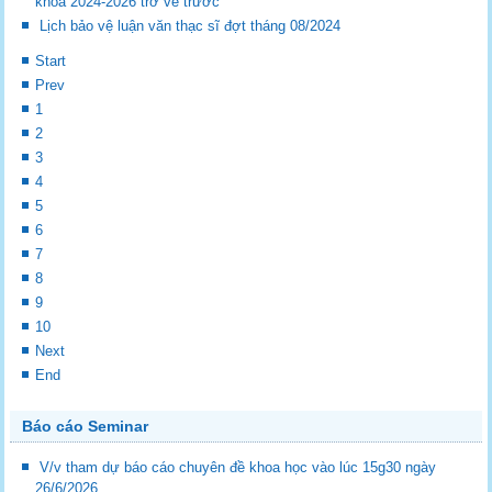
khóa 2024-2026 trở về trước
Lịch bảo vệ luận văn thạc sĩ đợt tháng 08/2024
Start
Prev
1
2
3
4
5
6
7
8
9
10
Next
End
Báo cáo Seminar
V/v tham dự báo cáo chuyên đề khoa học vào lúc 15g30 ngày
26/6/2026