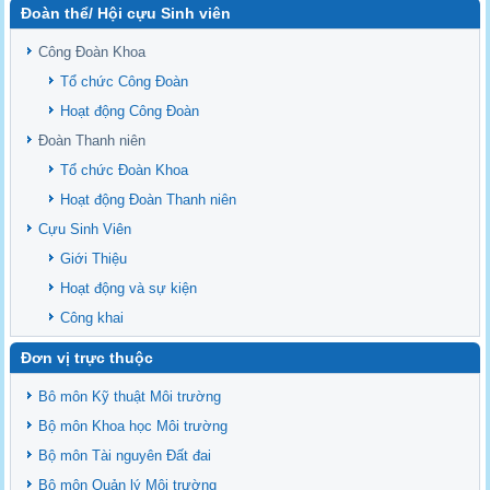
Đoàn thể/ Hội cựu Sinh viên
Sediment properties in flood-based farming systems in the Vietnamese
upstream Mekong Delta
Công Đoàn Khoa
Danh mục tạp chí xuất bản Quốc Tế 2026
Tổ chức Công Đoàn
Danh Mục các Đề Tài NCKH cấp Tỉnh năm 2024
Hoạt động Công Đoàn
Văn bản - Quy định
Đoàn Thanh niên
Ban chấp hành Đảng bộ khoa
Tổ chức Đoàn Khoa
Hoạt động Đoàn Thanh niên
Cựu Sinh Viên
Giới Thiệu
Hoạt động và sự kiện
Công khai
Đơn vị trực thuộc
Bô môn Kỹ thuật Môi trường
Bộ môn Khoa học Môi trường
Bộ môn Tài nguyên Đất đai
Bộ môn Quản lý Môi trường