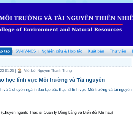
o tạo
SV-HV-NCS
Nghiên cứu & Hợp tác
Xuất bản
Thư viện
023 01:25
|
Viết bởi Nguyen Thanh Trung
ao học lĩnh vực Môi trường và Tài nguyên
 và 1 chuyên ngành đào tạo bậc thạc sĩ lĩnh vực Môi trường và tài nguyên
g
(Chuyên ngành: Thạc sĩ Quản lý Đồng bằng và Biến đổi Khí hậu)