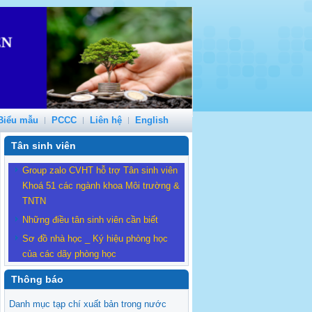
Biểu mẫu
PCCC
Liên hệ
English
Tân sinh viên
Group zalo CVHT hỗ trợ Tân sinh viên
Khoá 51 các ngành khoa Môi trường &
TNTN
Những điều tân sinh viên cần biết
Sơ đồ nhà học _ Ký hiệu phòng học
của các dãy phòng học
Thông báo
Danh mục tạp chí xuất bản trong nước