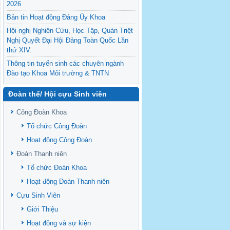
2026
Bản tin Hoạt động Đảng Ủy Khoa
Hội nghị Nghiên Cứu, Học Tập, Quán Triệt
Nghị Quyết Đại Hội Đảng Toàn Quốc Lần
thứ XIV.
Thông tin tuyển sinh các chuyên ngành
Đào tạo Khoa Môi trường & TNTN
Feasibility evaluation of using cattle
Đoàn thể/ Hội cựu Sinh viên
manure for biogas production: A case study
under household conditions in the
Công Đoàn Khoa
Vietnamese Mekong Delta
Tổ chức Công Đoàn
Sediment properties in flood-based farming
systems in the Vietnamese upstream
Hoạt động Công Đoàn
Mekong Delta
Đoàn Thanh niên
Danh mục tạp chí xuất bản Quốc Tế 2026
Tổ chức Đoàn Khoa
Danh Mục các Đề Tài NCKH cấp Tỉnh năm
Hoạt động Đoàn Thanh niên
2024
Cựu Sinh Viên
Văn bản - Quy định
Giới Thiệu
Ban chấp hành Đảng bộ khoa
Hoạt động và sự kiện