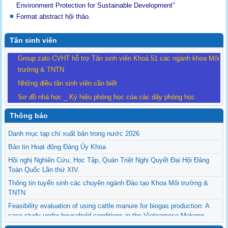
Environment Protection for Sustainable Development”
Format abstract hội thảo.
Tân sinh viên
Group zalo CVHT hỗ trợ Tân sinh viên Khoá 51 các ngành khoa Môi
trường & TNTN
Những điều tân sinh viên cần biết
Sơ đồ nhà học _ Ký hiệu phòng học của các dãy phòng học
Thông báo
Danh mục tạp chí xuất bản trong nước 2026
Bản tin Hoạt động Đảng Ủy Khoa
Hội nghị Nghiên Cứu, Học Tập, Quán Triệt Nghị Quyết Đại Hội Đảng
Toàn Quốc Lần thứ XIV.
Thông tin tuyển sinh các chuyên ngành Đào tạo Khoa Môi trường &
TNTN
Feasibility evaluation of using cattle manure for biogas production: A
case study under household conditions in the Vietnamese Mekong
Delta