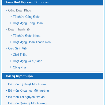
Đoàn thể/ Hội cựu Sinh viên
Sediment properties in flood-based farming systems in the Vietnamese
upstream Mekong Delta
Công Đoàn Khoa
Danh mục tạp chí xuất bản Quốc Tế 2026
Tổ chức Công Đoàn
Danh Mục các Đề Tài NCKH cấp Tỉnh năm 2024
Hoạt động Công Đoàn
Văn bản - Quy định
Đoàn Thanh niên
Ban chấp hành Đảng bộ khoa
Tổ chức Đoàn Khoa
Hoạt động Đoàn Thanh niên
Cựu Sinh Viên
Giới Thiệu
Hoạt động và sự kiện
Công khai
Đơn vị trực thuộc
Bô môn Kỹ thuật Môi trường
Bộ môn Khoa học Môi trường
Bộ môn Tài nguyên Đất đai
Bộ môn Quản lý Môi trường