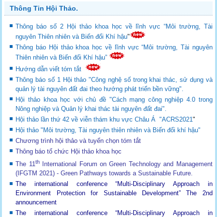
Thông Tin Hội Thảo.
Thông báo số 2 Hội thảo khoa học về lĩnh vực “Môi trường, Tài
nguyên Thiên nhiên và Biến đổi Khí hậu
"
Thông báo Hội thảo khoa học về lĩnh vực “Môi trường, Tài nguyên
Thiên nhiên và Biến đổi Khí hậu”
Hướng dẫn viết tóm tắt
Thông báo số 1 Hội thảo "Công nghệ số trong khai thác, sử dụng và
quản lý tài nguyên đất đai theo hướng phát triển bền vững".
Hội thảo khoa học với chủ đề "Cách mạng công nghiệp 4.0 trong
Nông nghiệp và Quản lý khai thác tài nguyên đất đai".
Hội thảo lần thứ 42 về viễn thám khu vực Châu Á "ACRS2021
"
Hội thảo "Môi trường, Tài nguyên thiên nhiên và Biến đổi khí hậu"
Chương trình hội thảo và tuyển chọn tóm tắt
Thông báo tổ chức Hội thảo khoa học
th
The 11
International Forum on Green Technology and Management
(IFGTM 2021) - Green Pathways towards a Sustainable Future
.
The international conference “Multi-Disciplinary Approach in
Environment Protection for Sustainable Development”
The 2nd
announcement
The international conference “Multi-Disciplinary Approach in