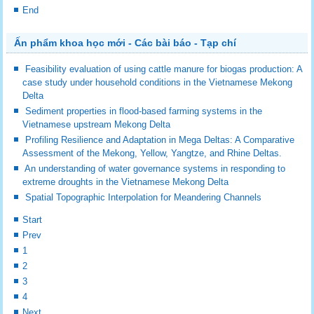
End
Ấn phẩm khoa học mới - Các bài báo - Tạp chí
Feasibility evaluation of using cattle manure for biogas production: A
case study under household conditions in the Vietnamese Mekong
Delta
Sediment properties in flood-based farming systems in the
Vietnamese upstream Mekong Delta
Profiling Resilience and Adaptation in Mega Deltas: A Comparative
Assessment of the Mekong, Yellow, Yangtze, and Rhine Deltas.
An understanding of water governance systems in responding to
extreme droughts in the Vietnamese Mekong Delta
Spatial Topographic Interpolation for Meandering Channels
Start
Prev
1
2
3
4
Next