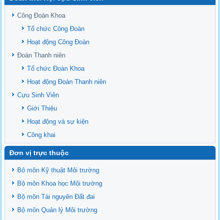
Sediment properties in flood-based farming systems in the Vietnamese
upstream Mekong Delta
Công Đoàn Khoa
Danh mục tạp chí xuất bản Quốc Tế 2026
Tổ chức Công Đoàn
Danh Mục các Đề Tài NCKH cấp Tỉnh năm 2024
Hoạt động Công Đoàn
Văn bản - Quy định
Đoàn Thanh niên
Ban chấp hành Đảng bộ khoa
Tổ chức Đoàn Khoa
Hoạt động Đoàn Thanh niên
Cựu Sinh Viên
Giới Thiệu
Hoạt động và sự kiện
Công khai
Đơn vị trực thuộc
Bô môn Kỹ thuật Môi trường
Bộ môn Khoa học Môi trường
Bộ môn Tài nguyên Đất đai
Bộ môn Quản lý Môi trường