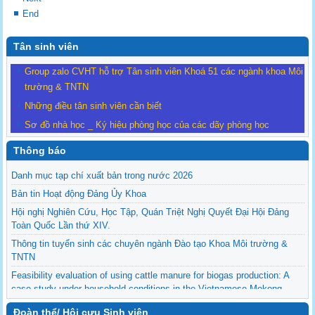
End
Tân sinh viên
Group zalo CVHT hỗ trợ Tân sinh viên Khoá 51 các ngành khoa Môi
trường & TNTN
Những điều tân sinh viên cần biết
Sơ đồ nhà học _ Ký hiệu phòng học của các dãy phòng học
Thông báo
Danh mục tạp chí xuất bản trong nước 2026
Bản tin Hoạt động Đảng Ủy Khoa
Hội nghị Nghiên Cứu, Học Tập, Quán Triệt Nghị Quyết Đại Hội Đảng
Toàn Quốc Lần thứ XIV.
Thông tin tuyển sinh các chuyên ngành Đào tạo Khoa Môi trường &
TNTN
Feasibility evaluation of using cattle manure for biogas production: A
case study under household conditions in the Vietnamese Mekong
Delta
Đoàn thể/ Hội cựu Sinh viên