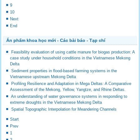
9
10
Next
End
Ấn phẩm khoa học mới - Các bài báo - Tạp chí
Feasibility evaluation of using cattle manure for biogas production: A
case study under household conditions in the Vietnamese Mekong
Delta
Sediment properties in flood-based farming systems in the
Vietnamese upstream Mekong Delta
Profiling Resilience and Adaptation in Mega Deltas: A Comparative
Assessment of the Mekong, Yellow, Yangtze, and Rhine Deltas.
An understanding of water governance systems in responding to
extreme droughts in the Vietnamese Mekong Delta
Spatial Topographic Interpolation for Meandering Channels
Start
Prev
1
2