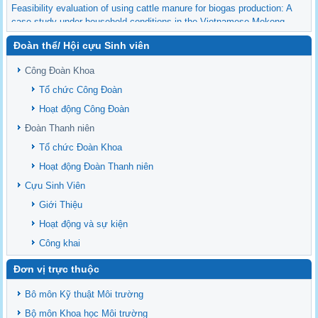
Feasibility evaluation of using cattle manure for biogas production: A
case study under household conditions in the Vietnamese Mekong
Delta
Đoàn thể/ Hội cựu Sinh viên
Sediment properties in flood-based farming systems in the Vietnamese
upstream Mekong Delta
Công Đoàn Khoa
Danh mục tạp chí xuất bản Quốc Tế 2026
Tổ chức Công Đoàn
Danh Mục các Đề Tài NCKH cấp Tỉnh năm 2024
Hoạt động Công Đoàn
Văn bản - Quy định
Đoàn Thanh niên
Ban chấp hành Đảng bộ khoa
Tổ chức Đoàn Khoa
Hoạt động Đoàn Thanh niên
Cựu Sinh Viên
Giới Thiệu
Hoạt động và sự kiện
Công khai
Đơn vị trực thuộc
Bô môn Kỹ thuật Môi trường
Bộ môn Khoa học Môi trường