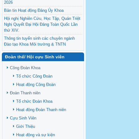
2026
Bản tin Hoạt động Đảng Ủy Khoa
Hội nghị Nghiên Cứu, Học Tập, Quán Triệt
Nghị Quyết Đại Hội Đảng Toàn Quốc Lần
thứ XIV.
Thông tin tuyển sinh các chuyên ngành
Đào tạo Khoa Môi trường & TNTN
Feasibility evaluation of using cattle
Đoàn thể/ Hội cựu Sinh viên
manure for biogas production: A case study
under household conditions in the
Công Đoàn Khoa
Vietnamese Mekong Delta
Tổ chức Công Đoàn
Sediment properties in flood-based farming
NEXT
systems in the Vietnamese upstream
Hoạt động Công Đoàn
Mekong Delta
Đoàn Thanh niên
Danh mục tạp chí xuất bản Quốc Tế 2026
Tổ chức Đoàn Khoa
Danh Mục các Đề Tài NCKH cấp Tỉnh năm
Hoạt động Đoàn Thanh niên
2024
Cựu Sinh Viên
Văn bản - Quy định
Giới Thiệu
Ban chấp hành Đảng bộ khoa
Hoạt động và sự kiện