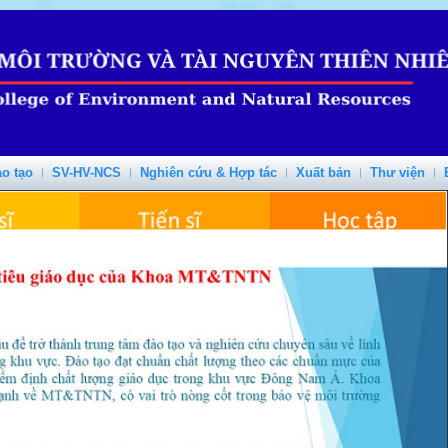
o tạo
SV-HV-NCS
Nghiên cứu & Hợp tác
Xuất bản
Thư viện