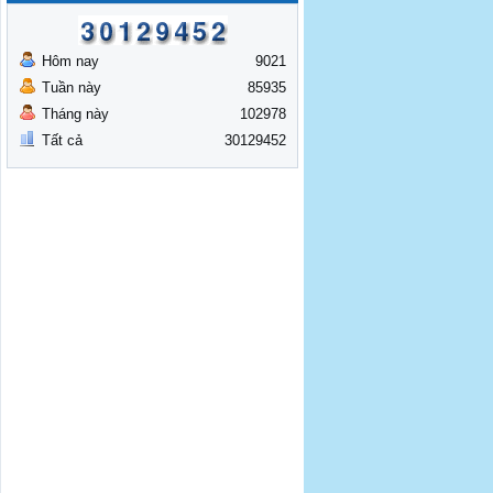
Hôm nay
9021
Tuần này
85935
Tháng này
102978
Tất cả
30129452