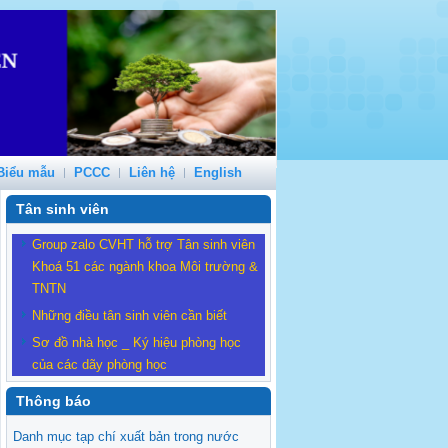
Biểu mẫu
PCCC
Liên hệ
English
Tân sinh viên
Group zalo CVHT hỗ trợ Tân sinh viên
Khoá 51 các ngành khoa Môi trường &
TNTN
Những điều tân sinh viên cần biết
Sơ đồ nhà học _ Ký hiệu phòng học
của các dãy phòng học
Thông báo
Danh mục tạp chí xuất bản trong nước