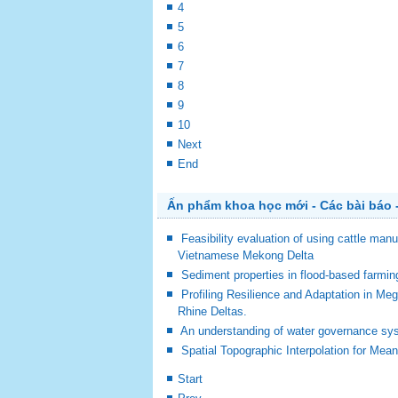
4
5
6
7
8
9
10
Next
End
Ấn phẩm khoa học mới - Các bài báo -
Feasibility evaluation of using cattle man
Vietnamese Mekong Delta
Sediment properties in flood-based farm
Profiling Resilience and Adaptation in M
Rhine Deltas.
An understanding of water governance sy
Spatial Topographic Interpolation for Mea
Start