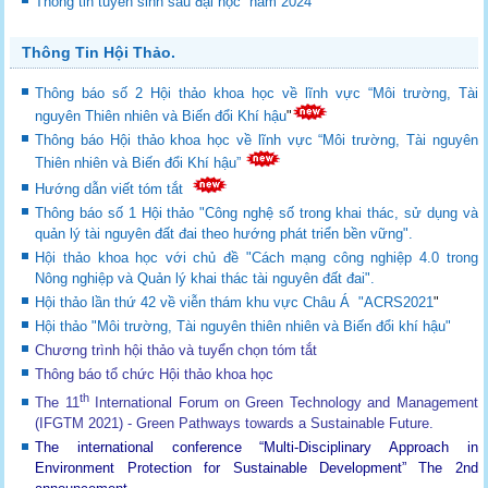
Thông tin tuyển sinh sau đại học năm 2024
Thông Tin Hội Thảo.
Thông báo số 2 Hội thảo khoa học về lĩnh vực “Môi trường, Tài
nguyên Thiên nhiên và Biến đổi Khí hậu
"
Thông báo Hội thảo khoa học về lĩnh vực “Môi trường, Tài nguyên
Thiên nhiên và Biến đổi Khí hậu”
Hướng dẫn viết tóm tắt
Thông báo số 1 Hội thảo "Công nghệ số trong khai thác, sử dụng và
quản lý tài nguyên đất đai theo hướng phát triển bền vững".
Hội thảo khoa học với chủ đề "Cách mạng công nghiệp 4.0 trong
Nông nghiệp và Quản lý khai thác tài nguyên đất đai".
Hội thảo lần thứ 42 về viễn thám khu vực Châu Á "ACRS2021
"
Hội thảo "Môi trường, Tài nguyên thiên nhiên và Biến đổi khí hậu"
Chương trình hội thảo và tuyển chọn tóm tắt
Thông báo tổ chức Hội thảo khoa học
th
The 11
International Forum on Green Technology and Management
(IFGTM 2021) - Green Pathways towards a Sustainable Future
.
The international conference “Multi-Disciplinary Approach in
Environment Protection for Sustainable Development”
The 2nd