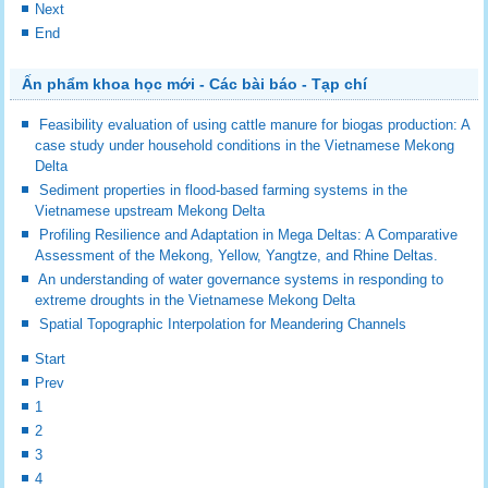
Next
End
Ấn phẩm khoa học mới - Các bài báo - Tạp chí
Feasibility evaluation of using cattle manure for biogas production: A
case study under household conditions in the Vietnamese Mekong
Delta
Sediment properties in flood-based farming systems in the
Vietnamese upstream Mekong Delta
Profiling Resilience and Adaptation in Mega Deltas: A Comparative
Assessment of the Mekong, Yellow, Yangtze, and Rhine Deltas.
An understanding of water governance systems in responding to
extreme droughts in the Vietnamese Mekong Delta
Spatial Topographic Interpolation for Meandering Channels
Start
Prev
1
2
3
4