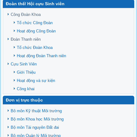
Đoàn thể/ Hội cựu Sinh viên
Sediment properties in flood-based farming systems in the Vietnamese
upstream Mekong Delta
Công Đoàn Khoa
Danh mục tạp chí xuất bản Quốc Tế 2026
Tổ chức Công Đoàn
Danh Mục các Đề Tài NCKH cấp Tỉnh năm 2024
Hoạt động Công Đoàn
Văn bản - Quy định
Đoàn Thanh niên
Ban chấp hành Đảng bộ khoa
Tổ chức Đoàn Khoa
Hoạt động Đoàn Thanh niên
Cựu Sinh Viên
Giới Thiệu
Hoạt động và sự kiện
Công khai
Đơn vị trực thuộc
Bô môn Kỹ thuật Môi trường
Bộ môn Khoa học Môi trường
Bộ môn Tài nguyên Đất đai
Bộ môn Quản lý Môi trường