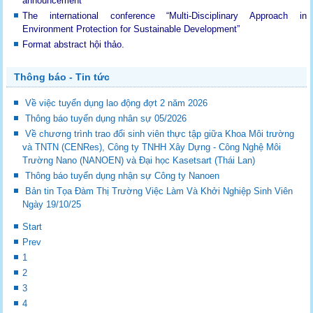
announcement
The international conference “Multi-Disciplinary Approach in
Environment Protection for Sustainable Development”
Format abstract hội thảo.
Thông báo - Tin tức
Về việc tuyển dụng lao động đợt 2 năm 2026
Thông báo tuyển dụng nhân sự 05/2026
Về chương trình trao đổi sinh viên thực tập giữa Khoa Môi trường
và TNTN (CENRes), Công ty TNHH Xây Dựng - Công Nghệ Môi
Trường Nano (NANOEN) và Đại học Kasetsart (Thái Lan)
Thông báo tuyển dụng nhận sự Công ty Nanoen
Bản tin Tọa Đàm Thị Trường Việc Làm Và Khởi Nghiệp Sinh Viên
Ngày 19/10/25
Start
Prev
1
2
3
4