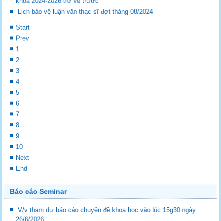
khóa 2024-2026 trở về trước
Lịch bảo vệ luận văn thạc sĩ đợt tháng 08/2024
Start
Prev
1
2
3
4
5
6
7
8
9
10
Next
End
Báo cáo Seminar
V/v tham dự báo cáo chuyên đề khoa học vào lúc 15g30 ngày
26/6/2026