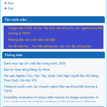
Next
End
Tân sinh viên
Group zalo CVHT hỗ trợ Tân sinh viên Khoá 51 các ngành khoa Môi
trường & TNTN
Những điều tân sinh viên cần biết
Sơ đồ nhà học _ Ký hiệu phòng học của các dãy phòng học
Thông báo
Danh mục tạp chí xuất bản trong nước 2026
Bản tin Hoạt động Đảng Ủy Khoa
Hội nghị Nghiên Cứu, Học Tập, Quán Triệt Nghị Quyết Đại Hội Đảng
Toàn Quốc Lần thứ XIV.
Thông tin tuyển sinh các chuyên ngành Đào tạo Khoa Môi trường &
TNTN
Feasibility evaluation of using cattle manure for biogas production: A
case study under household conditions in the Vietnamese Mekong
Delta