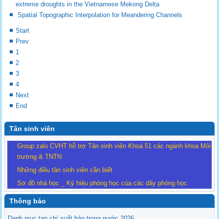
extreme droughts in the Vietnamese Mekong Delta
Spatial Topographic Interpolation for Meandering Channels
Start
Prev
1
2
3
4
Next
End
Tân sinh viên
Group zalo CVHT hỗ trợ Tân sinh viên Khoá 51 các ngành khoa Môi
trường & TNTN
Những điều tân sinh viên cần biết
Sơ đồ nhà học _ Ký hiệu phòng học của các dãy phòng học
Thông báo
Danh mục tạp chí xuất bản trong nước 2026