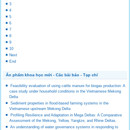
3
4
5
6
7
8
9
10
Next
End
Ấn phẩm khoa học mới - Các bài báo - Tạp chí
Feasibility evaluation of using cattle manure for biogas production: A
case study under household conditions in the Vietnamese Mekong
Delta
Sediment properties in flood-based farming systems in the
Vietnamese upstream Mekong Delta
Profiling Resilience and Adaptation in Mega Deltas: A Comparative
Assessment of the Mekong, Yellow, Yangtze, and Rhine Deltas.
An understanding of water governance systems in responding to