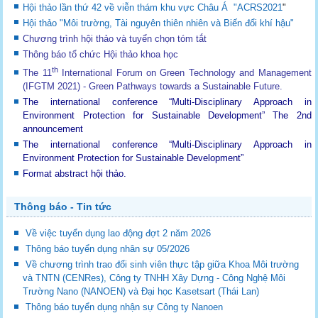
Hội thảo lần thứ 42 về viễn thám khu vực Châu Á "ACRS2021
"
Hội thảo "Môi trường, Tài nguyên thiên nhiên và Biến đổi khí hậu"
Chương trình hội thảo và tuyển chọn tóm tắt
Thông báo tổ chức Hội thảo khoa học
th
The 11
International Forum on Green Technology and Management
(IFGTM 2021) - Green Pathways towards a Sustainable Future
.
The international conference “Multi-Disciplinary Approach in
Environment Protection for Sustainable Development”
The 2nd
announcement
The international conference “Multi-Disciplinary Approach in
Environment Protection for Sustainable Development”
Format abstract hội thảo.
Thông báo - Tin tức
Về việc tuyển dụng lao động đợt 2 năm 2026
Thông báo tuyển dụng nhân sự 05/2026
Về chương trình trao đổi sinh viên thực tập giữa Khoa Môi trường
và TNTN (CENRes), Công ty TNHH Xây Dựng - Công Nghệ Môi
Trường Nano (NANOEN) và Đại học Kasetsart (Thái Lan)
Thông báo tuyển dụng nhận sự Công ty Nanoen