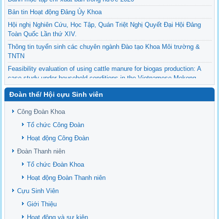
Bản tin Hoạt động Đảng Ủy Khoa
Hội nghị Nghiên Cứu, Học Tập, Quán Triệt Nghị Quyết Đại Hội Đảng
Toàn Quốc Lần thứ XIV.
Thông tin tuyển sinh các chuyên ngành Đào tạo Khoa Môi trường &
TNTN
Feasibility evaluation of using cattle manure for biogas production: A
case study under household conditions in the Vietnamese Mekong
Delta
Đoàn thể/ Hội cựu Sinh viên
Sediment properties in flood-based farming systems in the Vietnamese
upstream Mekong Delta
Công Đoàn Khoa
Danh mục tạp chí xuất bản Quốc Tế 2026
Tổ chức Công Đoàn
Danh Mục các Đề Tài NCKH cấp Tỉnh năm 2024
Hoạt động Công Đoàn
Văn bản - Quy định
Đoàn Thanh niên
Ban chấp hành Đảng bộ khoa
Tổ chức Đoàn Khoa
Hoạt động Đoàn Thanh niên
Cựu Sinh Viên
Giới Thiệu
Hoạt động và sự kiện