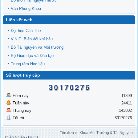
Bộ môn Tài nguyên nước
Văn Phòng Khoa
Liên kết web
Đại học Cần Thơ
V.N.C. Biến đổi khí hậu
Bộ Tài nguyên và Môi trường
Bộ Giáo dục và Đào tạo
Trung tâm Học liệu
Số lượt truy cập
Hôm nay
11399
Tuần này
24411
Tháng này
143802
Tất cả
30170276
Tên đơn vị: Khoa Môi Trường & Tài Nguyên
Thiên Nhiên - ĐHCT