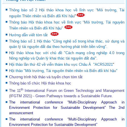
Thông báo số 2 Hội thảo khoa học về lĩnh vực “Môi trường, Tài
nguyên Thiên nhiên và Biến đổi Khí hậu
"
Thông báo Hội thảo khoa học về lĩnh vực “Môi trường, Tài nguyên
Thiên nhiên và Biến đổi Khí hậu”
Hướng dẫn viết tóm tắt
Thông báo số 1 Hội thảo "Công nghệ số trong khai thác, sử dụng và
quản lý tài nguyên đất đai theo hướng phát triển bền vững".
Hội thảo khoa học với chủ đề "Cách mạng công nghiệp 4.0 trong
Nông nghiệp và Quản lý khai thác tài nguyên đất đai".
Hội thảo lần thứ 42 về viễn thám khu vực Châu Á "ACRS2021
"
Hội thảo "Môi trường, Tài nguyên thiên nhiên và Biến đổi khí hậu"
Chương trình hội thảo và tuyển chọn tóm tắt
Thông báo tổ chức Hội thảo khoa học
th
The 11
International Forum on Green Technology and Management
(IFGTM 2021) - Green Pathways towards a Sustainable Future
.
The international conference “Multi-Disciplinary Approach in
Environment Protection for Sustainable Development”
The 2nd
announcement
The international conference “Multi-Disciplinary Approach in
Environment Protection for Sustainable Development”