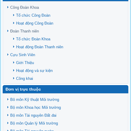
Sediment properties in flood-based farming systems in the Vietnamese
upstream Mekong Delta
Công Đoàn Khoa
Danh mục tạp chí xuất bản Quốc Tế 2026
Tổ chức Công Đoàn
Danh Mục các Đề Tài NCKH cấp Tỉnh năm 2024
Hoạt động Công Đoàn
Văn bản - Quy định
Đoàn Thanh niên
Ban chấp hành Đảng bộ khoa
Tổ chức Đoàn Khoa
Hoạt động Đoàn Thanh niên
Cựu Sinh Viên
Giới Thiệu
Hoạt động và sự kiện
Công khai
Đơn vị trực thuộc
Bô môn Kỹ thuật Môi trường
Bộ môn Khoa học Môi trường
Bộ môn Tài nguyên Đất đai
Bộ môn Quản lý Môi trường