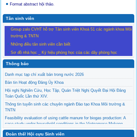
Format abstract hội thảo.
Tân sinh viên
Group zalo CVHT hỗ trợ Tân sinh viên Khoá 51 các ngành khoa Môi
trường & TNTN
Những điều tân sinh viên cần biết
Sơ đồ nhà học _ Ký hiệu phòng học của các dãy phòng học
Thông báo
Danh mục tạp chí xuất bản trong nước 2026
Bản tin Hoạt động Đảng Ủy Khoa
Hội nghị Nghiên Cứu, Học Tập, Quán Triệt Nghị Quyết Đại Hội Đảng
Toàn Quốc Lần thứ XIV.
Thông tin tuyển sinh các chuyên ngành Đào tạo Khoa Môi trường &
TNTN
Feasibility evaluation of using cattle manure for biogas production: A
case study under household conditions in the Vietnamese Mekong
Delta
Đoàn thể/ Hội cựu Sinh viên