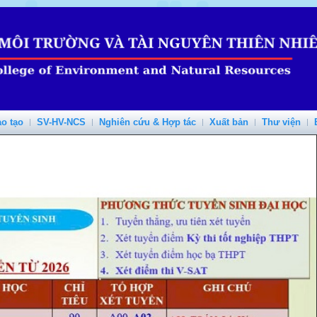
o tạo
SV-HV-NCS
Nghiên cứu & Hợp tác
Xuất bản
Thư viện