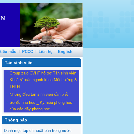
Biểu mẫu
PCCC
Liên hệ
English
Tân sinh viên
Group zalo CVHT hỗ trợ Tân sinh viên
Khoá 51 các ngành khoa Môi trường &
TNTN
Những điều tân sinh viên cần biết
Sơ đồ nhà học _ Ký hiệu phòng học
của các dãy phòng học
Thông báo
Danh mục tạp chí xuất bản trong nước