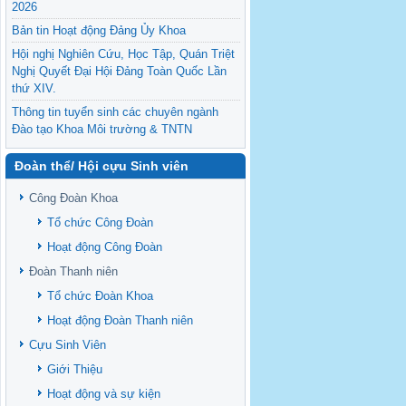
2026
Bản tin Hoạt động Đảng Ủy Khoa
Hội nghị Nghiên Cứu, Học Tập, Quán Triệt
Nghị Quyết Đại Hội Đảng Toàn Quốc Lần
thứ XIV.
Thông tin tuyển sinh các chuyên ngành
Đào tạo Khoa Môi trường & TNTN
Feasibility evaluation of using cattle
Đoàn thể/ Hội cựu Sinh viên
manure for biogas production: A case study
under household conditions in the
Công Đoàn Khoa
Vietnamese Mekong Delta
Tổ chức Công Đoàn
Sediment properties in flood-based farming
NEXT
systems in the Vietnamese upstream
Hoạt động Công Đoàn
Mekong Delta
Đoàn Thanh niên
Danh mục tạp chí xuất bản Quốc Tế 2026
Tổ chức Đoàn Khoa
Danh Mục các Đề Tài NCKH cấp Tỉnh năm
Hoạt động Đoàn Thanh niên
2024
Cựu Sinh Viên
Văn bản - Quy định
Giới Thiệu
Ban chấp hành Đảng bộ khoa
Hoạt động và sự kiện