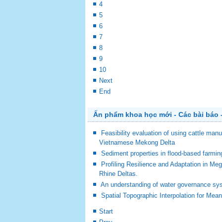
4
5
6
7
8
9
10
Next
End
Ấn phẩm khoa học mới - Các bài báo -
Feasibility evaluation of using cattle man
Vietnamese Mekong Delta
Sediment properties in flood-based farm
Profiling Resilience and Adaptation in M
Rhine Deltas.
An understanding of water governance sy
Spatial Topographic Interpolation for Mea
Start