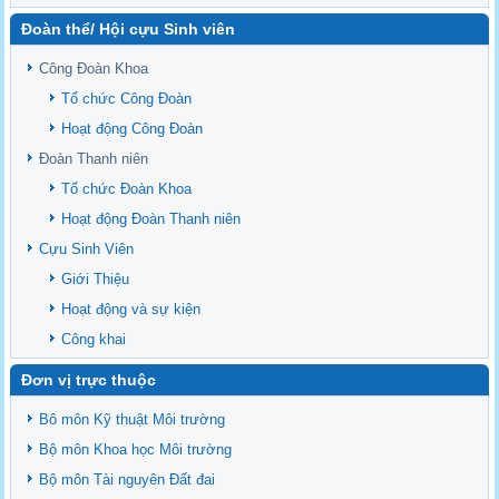
Delta
Đoàn thể/ Hội cựu Sinh viên
Sediment properties in flood-based farming systems in the Vietnamese
upstream Mekong Delta
Công Đoàn Khoa
Danh mục tạp chí xuất bản Quốc Tế 2026
Tổ chức Công Đoàn
Danh Mục các Đề Tài NCKH cấp Tỉnh năm 2024
Hoạt động Công Đoàn
Văn bản - Quy định
Đoàn Thanh niên
Ban chấp hành Đảng bộ khoa
Tổ chức Đoàn Khoa
Hoạt động Đoàn Thanh niên
Cựu Sinh Viên
Giới Thiệu
Hoạt động và sự kiện
Công khai
Đơn vị trực thuộc
Bô môn Kỹ thuật Môi trường
Bộ môn Khoa học Môi trường
Bộ môn Tài nguyên Đất đai