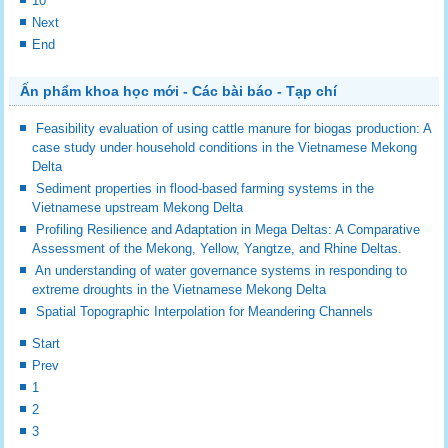
10
Next
End
Ấn phẩm khoa học mới - Các bài báo - Tạp chí
Feasibility evaluation of using cattle manure for biogas production: A
case study under household conditions in the Vietnamese Mekong
Delta
Sediment properties in flood-based farming systems in the
Vietnamese upstream Mekong Delta
Profiling Resilience and Adaptation in Mega Deltas: A Comparative
Assessment of the Mekong, Yellow, Yangtze, and Rhine Deltas.
An understanding of water governance systems in responding to
extreme droughts in the Vietnamese Mekong Delta
Spatial Topographic Interpolation for Meandering Channels
Start
Prev
1
2
3