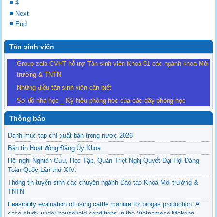
4
Next
End
Tân sinh viên
Group zalo CVHT hỗ trợ Tân sinh viên Khoá 51 các ngành khoa Môi
trường & TNTN
Những điều tân sinh viên cần biết
Sơ đồ nhà học _ Ký hiệu phòng học của các dãy phòng học
Thông báo
Danh mục tạp chí xuất bản trong nước 2026
Bản tin Hoạt động Đảng Ủy Khoa
Hội nghị Nghiên Cứu, Học Tập, Quán Triệt Nghị Quyết Đại Hội Đảng
Toàn Quốc Lần thứ XIV.
Thông tin tuyển sinh các chuyên ngành Đào tạo Khoa Môi trường &
TNTN
Feasibility evaluation of using cattle manure for biogas production: A
case study under household conditions in the Vietnamese Mekong