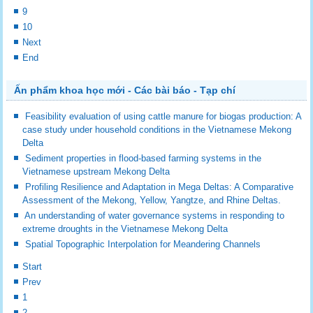
9
10
Next
End
Ấn phẩm khoa học mới - Các bài báo - Tạp chí
Feasibility evaluation of using cattle manure for biogas production: A
case study under household conditions in the Vietnamese Mekong
Delta
Sediment properties in flood-based farming systems in the
Vietnamese upstream Mekong Delta
Profiling Resilience and Adaptation in Mega Deltas: A Comparative
Assessment of the Mekong, Yellow, Yangtze, and Rhine Deltas.
An understanding of water governance systems in responding to
extreme droughts in the Vietnamese Mekong Delta
Spatial Topographic Interpolation for Meandering Channels
Start
Prev
1
2