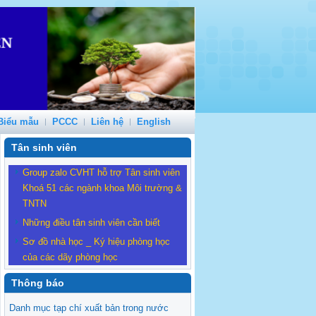
Biểu mẫu
PCCC
Liên hệ
English
Tân sinh viên
Group zalo CVHT hỗ trợ Tân sinh viên
Khoá 51 các ngành khoa Môi trường &
TNTN
Những điều tân sinh viên cần biết
Sơ đồ nhà học _ Ký hiệu phòng học
của các dãy phòng học
Thông báo
Danh mục tạp chí xuất bản trong nước