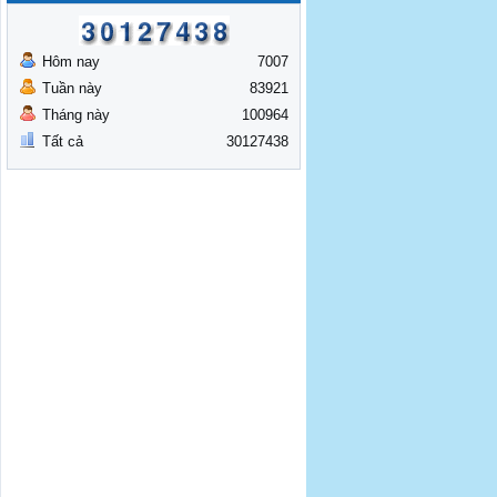
Hôm nay
7007
Tuần này
83921
Tháng này
100964
Tất cả
30127438