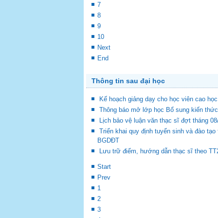
7
8
9
10
Next
End
Thông tin sau đại học
Kế hoạch giảng dạy cho học viên cao học
Thông báo mở lớp học Bổ sung kiến thức 
Lịch bảo vệ luận văn thạc sĩ đợt tháng 0
Triển khai quy định tuyển sinh và đào tạ
BGDĐT
Lưu trữ điểm, hướng dẫn thạc sĩ theo TT2
Start
Prev
1
2
3