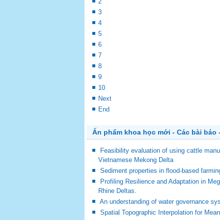
2
3
4
5
6
7
8
9
10
Next
End
Ấn phẩm khoa học mới - Các bài báo -
Feasibility evaluation of using cattle man
Vietnamese Mekong Delta
Sediment properties in flood-based farm
Profiling Resilience and Adaptation in M
Rhine Deltas.
An understanding of water governance sy
Spatial Topographic Interpolation for Mea