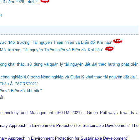
c sĩ năm 2026 - đợt 2.
24
vực “Môi trường, Tài nguyên Thiên nhiên và Biến đổi Khí hậu
"
“Môi trường, Tài nguyên Thiên nhiên và Biến đổi Khí hậu”
ong khai thác, sử dụng và quản lý tài nguyên đất đai theo hướng phát triển
ông nghiệp 4.0 trong Nông nghiệp và Quản lý khai thác tài nguyên đất đai".
ực Châu Á "ACRS2021
"
ên và Biến đổi khí hậu"
tắt
 Technology and Management (IFGTM 2021) - Green Pathways towards a
plinary Approach in Environment Protection for Sustainable Development”
The
plinary Approach in Environment Protection for Sustainable Development”