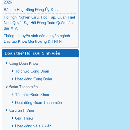
2026
Bản tin Hoạt động Đảng Ủy Khoa
Hội nghị Nghiên Cứu, Học Tập, Quán Triệt
Nghị Quyết Đại Hội Đảng Toàn Quốc Lần
thứ XIV.
Thông tin tuyển sinh các chuyên ngành
Đào tạo Khoa Môi trường & TNTN
Feasibility evaluation of using cattle
Đoàn thể/ Hội cựu Sinh viên
manure for biogas production: A case study
under household conditions in the
Công Đoàn Khoa
Vietnamese Mekong Delta
Tổ chức Công Đoàn
Sediment properties in flood-based farming
NEXT
systems in the Vietnamese upstream
Hoạt động Công Đoàn
Mekong Delta
Đoàn Thanh niên
Danh mục tạp chí xuất bản Quốc Tế 2026
Tổ chức Đoàn Khoa
Danh Mục các Đề Tài NCKH cấp Tỉnh năm
Hoạt động Đoàn Thanh niên
2024
Cựu Sinh Viên
Văn bản - Quy định
Giới Thiệu
Ban chấp hành Đảng bộ khoa
Hoạt động và sự kiện