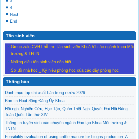
3
4
Next
End
Tân sinh viên
Group zalo CVHT hỗ trợ Tân sinh viên Khoá 51 các ngành khoa Môi
trường & TNTN
Những điều tân sinh viên cần biết
Sơ đồ nhà học _ Ký hiệu phòng học của các dãy phòng học
Thông báo
Danh mục tạp chí xuất bản trong nước 2026
Bản tin Hoạt động Đảng Ủy Khoa
Hội nghị Nghiên Cứu, Học Tập, Quán Triệt Nghị Quyết Đại Hội Đảng
Toàn Quốc Lần thứ XIV.
Thông tin tuyển sinh các chuyên ngành Đào tạo Khoa Môi trường &
TNTN
Feasibility evaluation of using cattle manure for biogas production: A