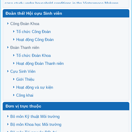
case study under household conditions in the Vietnamese Mekong
Delta
Đoàn thể/ Hội cựu Sinh viên
Sediment properties in flood-based farming systems in the Vietnamese
upstream Mekong Delta
Công Đoàn Khoa
Danh mục tạp chí xuất bản Quốc Tế 2026
Tổ chức Công Đoàn
Danh Mục các Đề Tài NCKH cấp Tỉnh năm 2024
Hoạt động Công Đoàn
Văn bản - Quy định
Đoàn Thanh niên
Ban chấp hành Đảng bộ khoa
Tổ chức Đoàn Khoa
Hoạt động Đoàn Thanh niên
Cựu Sinh Viên
Giới Thiệu
Hoạt động và sự kiện
Công khai
Đơn vị trực thuộc
Bô môn Kỹ thuật Môi trường
Bộ môn Khoa học Môi trường