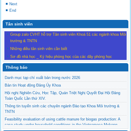
Next
End
Tân sinh viên
Group zalo CVHT hỗ trợ Tân sinh viên Khoá 51 các ngành khoa Môi
trường & TNTN
Những điều tân sinh viên cần biết
Sơ đồ nhà học _ Ký hiệu phòng học của các dãy phòng học
Thông báo
Danh mục tạp chí xuất bản trong nước 2026
Bản tin Hoạt động Đảng Ủy Khoa
Hội nghị Nghiên Cứu, Học Tập, Quán Triệt Nghị Quyết Đại Hội Đảng
Toàn Quốc Lần thứ XIV.
Thông tin tuyển sinh các chuyên ngành Đào tạo Khoa Môi trường &
TNTN
Feasibility evaluation of using cattle manure for biogas production: A
case study under household conditions in the Vietnamese Mekong
Delta