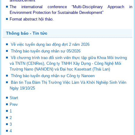
announcement
The international conference “Multi-Disciplinary Approach in
Environment Protection for Sustainable Development”
Format abstract hội thảo.
Thông báo - Tin tức
Về việc tuyển dụng lao động đợt 2 năm 2026
Thông báo tuyển dụng nhân sự 05/2026
Về chương trình trao đổi sinh viên thực tập giữa Khoa Môi trường
và TNTN (CENRes), Công ty TNHH Xây Dựng - Công Nghệ Môi
Trường Nano (NANOEN) và Đại học Kasetsart (Thái Lan)
Thông báo tuyển dụng nhận sự Công ty Nanoen
Bản tin Tọa Đàm Thị Trường Việc Làm Và Khởi Nghiệp Sinh Viên
Ngày 19/10/25
Start
Prev
1
2
3
4