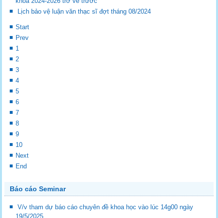
khóa 2024-2026 trở về trước
Lịch bảo vệ luận văn thạc sĩ đợt tháng 08/2024
Start
Prev
1
2
3
4
5
6
7
8
9
10
Next
End
Báo cáo Seminar
V/v tham dự báo cáo chuyên đề khoa học vào lúc 14g00 ngày
19/5/2025