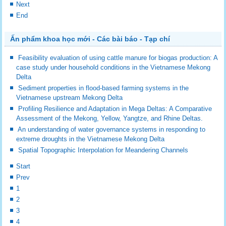
Next
End
Ấn phẩm khoa học mới - Các bài báo - Tạp chí
Feasibility evaluation of using cattle manure for biogas production: A
case study under household conditions in the Vietnamese Mekong
Delta
Sediment properties in flood-based farming systems in the
Vietnamese upstream Mekong Delta
Profiling Resilience and Adaptation in Mega Deltas: A Comparative
Assessment of the Mekong, Yellow, Yangtze, and Rhine Deltas.
An understanding of water governance systems in responding to
extreme droughts in the Vietnamese Mekong Delta
Spatial Topographic Interpolation for Meandering Channels
Start
Prev
1
2
3
4