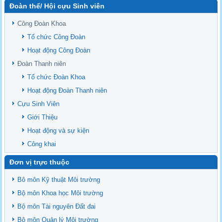
Đoàn thể/ Hội cựu Sinh viên
Sediment properties in flood-based farming systems in the Vietnamese
upstream Mekong Delta
Công Đoàn Khoa
Danh mục tạp chí xuất bản Quốc Tế 2026
Tổ chức Công Đoàn
Danh Mục các Đề Tài NCKH cấp Tỉnh năm 2024
Hoạt động Công Đoàn
Văn bản - Quy định
Đoàn Thanh niên
Ban chấp hành Đảng bộ khoa
Tổ chức Đoàn Khoa
Hoạt động Đoàn Thanh niên
Cựu Sinh Viên
Giới Thiệu
Hoạt động và sự kiện
Công khai
Đơn vị trực thuộc
Bô môn Kỹ thuật Môi trường
Bộ môn Khoa học Môi trường
Bộ môn Tài nguyên Đất đai
Bộ môn Quản lý Môi trường