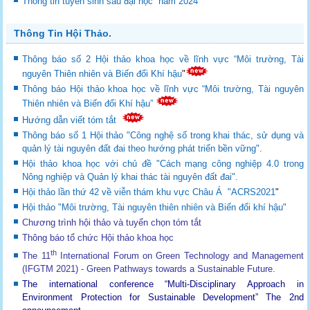
Thông tin tuyển sinh sau đại học năm 2024
Thông Tin Hội Thảo.
Thông báo số 2 Hội thảo khoa học về lĩnh vực “Môi trường, Tài
nguyên Thiên nhiên và Biến đổi Khí hậu
"
Thông báo Hội thảo khoa học về lĩnh vực “Môi trường, Tài nguyên
Thiên nhiên và Biến đổi Khí hậu”
Hướng dẫn viết tóm tắt
Thông báo số 1 Hội thảo "Công nghệ số trong khai thác, sử dụng và
quản lý tài nguyên đất đai theo hướng phát triển bền vững".
Hội thảo khoa học với chủ đề "Cách mạng công nghiệp 4.0 trong
Nông nghiệp và Quản lý khai thác tài nguyên đất đai".
Hội thảo lần thứ 42 về viễn thám khu vực Châu Á "ACRS2021
"
Hội thảo "Môi trường, Tài nguyên thiên nhiên và Biến đổi khí hậu"
Chương trình hội thảo và tuyển chọn tóm tắt
Thông báo tổ chức Hội thảo khoa học
th
The 11
International Forum on Green Technology and Management
(IFGTM 2021) - Green Pathways towards a Sustainable Future
.
The international conference “Multi-Disciplinary Approach in
Environment Protection for Sustainable Development”
The 2nd