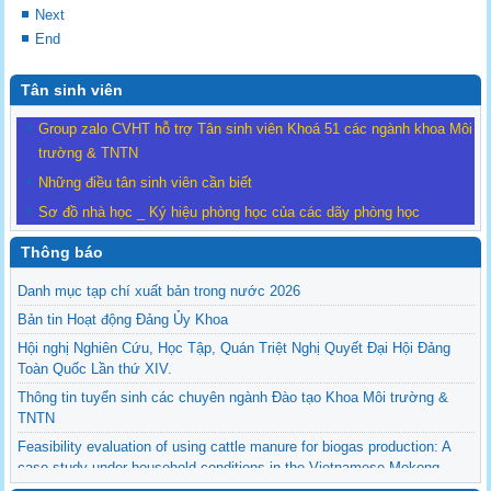
Next
End
Tân sinh viên
Group zalo CVHT hỗ trợ Tân sinh viên Khoá 51 các ngành khoa Môi
trường & TNTN
Những điều tân sinh viên cần biết
Sơ đồ nhà học _ Ký hiệu phòng học của các dãy phòng học
Thông báo
Danh mục tạp chí xuất bản trong nước 2026
Bản tin Hoạt động Đảng Ủy Khoa
Hội nghị Nghiên Cứu, Học Tập, Quán Triệt Nghị Quyết Đại Hội Đảng
Toàn Quốc Lần thứ XIV.
Thông tin tuyển sinh các chuyên ngành Đào tạo Khoa Môi trường &
TNTN
Feasibility evaluation of using cattle manure for biogas production: A
case study under household conditions in the Vietnamese Mekong
Delta