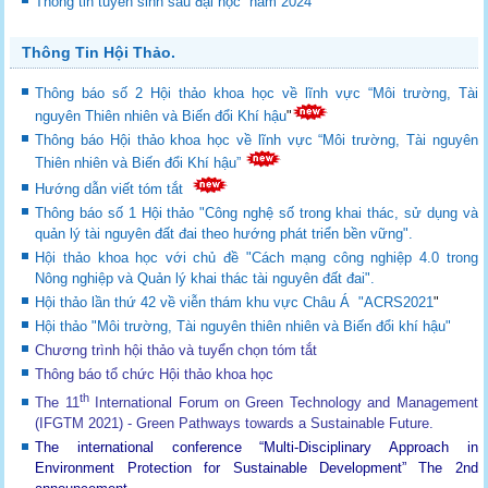
Thông tin tuyển sinh sau đại học năm 2024
Thông Tin Hội Thảo.
Thông báo số 2 Hội thảo khoa học về lĩnh vực “Môi trường, Tài
nguyên Thiên nhiên và Biến đổi Khí hậu
"
Thông báo Hội thảo khoa học về lĩnh vực “Môi trường, Tài nguyên
Thiên nhiên và Biến đổi Khí hậu”
Hướng dẫn viết tóm tắt
Thông báo số 1 Hội thảo "Công nghệ số trong khai thác, sử dụng và
quản lý tài nguyên đất đai theo hướng phát triển bền vững".
Hội thảo khoa học với chủ đề "Cách mạng công nghiệp 4.0 trong
Nông nghiệp và Quản lý khai thác tài nguyên đất đai".
Hội thảo lần thứ 42 về viễn thám khu vực Châu Á "ACRS2021
"
Hội thảo "Môi trường, Tài nguyên thiên nhiên và Biến đổi khí hậu"
Chương trình hội thảo và tuyển chọn tóm tắt
Thông báo tổ chức Hội thảo khoa học
th
The 11
International Forum on Green Technology and Management
(IFGTM 2021) - Green Pathways towards a Sustainable Future
.
The international conference “Multi-Disciplinary Approach in
Environment Protection for Sustainable Development”
The 2nd