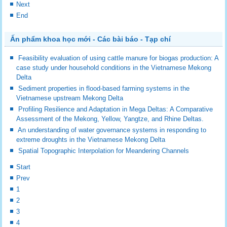
Next
End
Ấn phẩm khoa học mới - Các bài báo - Tạp chí
Feasibility evaluation of using cattle manure for biogas production: A
case study under household conditions in the Vietnamese Mekong
Delta
Sediment properties in flood-based farming systems in the
Vietnamese upstream Mekong Delta
Profiling Resilience and Adaptation in Mega Deltas: A Comparative
Assessment of the Mekong, Yellow, Yangtze, and Rhine Deltas.
An understanding of water governance systems in responding to
extreme droughts in the Vietnamese Mekong Delta
Spatial Topographic Interpolation for Meandering Channels
Start
Prev
1
2
3
4