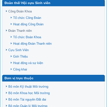
Đoàn thể/ Hội cựu Sinh viên
Sediment properties in flood-based farming systems in the Vietnamese
upstream Mekong Delta
Công Đoàn Khoa
Danh mục tạp chí xuất bản Quốc Tế 2026
Tổ chức Công Đoàn
Danh Mục các Đề Tài NCKH cấp Tỉnh năm 2024
Hoạt động Công Đoàn
Văn bản - Quy định
Đoàn Thanh niên
Ban chấp hành Đảng bộ khoa
Tổ chức Đoàn Khoa
Hoạt động Đoàn Thanh niên
Cựu Sinh Viên
Giới Thiệu
Hoạt động và sự kiện
Công khai
Đơn vị trực thuộc
Bô môn Kỹ thuật Môi trường
Bộ môn Khoa học Môi trường
Bộ môn Tài nguyên Đất đai
Bộ môn Quản lý Môi trường