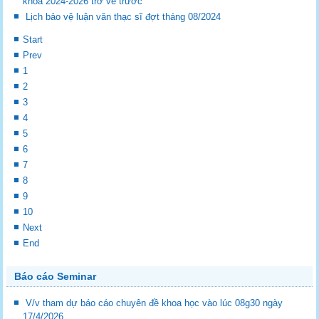
khóa 2024-2026 trở về trước
Lịch bảo vệ luận văn thạc sĩ đợt tháng 08/2024
Start
Prev
1
2
3
4
5
6
7
8
9
10
Next
End
Báo cáo Seminar
V/v tham dự báo cáo chuyên đề khoa học vào lúc 08g30 ngày
17/4/2026