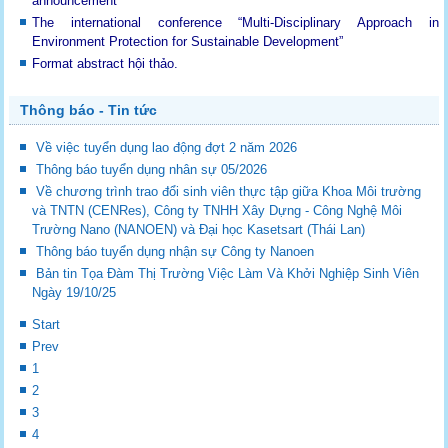
announcement
The international conference “Multi-Disciplinary Approach in
Environment Protection for Sustainable Development”
Format abstract hội thảo.
Thông báo - Tin tức
Về việc tuyển dụng lao động đợt 2 năm 2026
Thông báo tuyển dụng nhân sự 05/2026
Về chương trình trao đổi sinh viên thực tập giữa Khoa Môi trường
và TNTN (CENRes), Công ty TNHH Xây Dựng - Công Nghệ Môi
Trường Nano (NANOEN) và Đại học Kasetsart (Thái Lan)
Thông báo tuyển dụng nhận sự Công ty Nanoen
Bản tin Tọa Đàm Thị Trường Việc Làm Và Khởi Nghiệp Sinh Viên
Ngày 19/10/25
Start
Prev
1
2
3
4