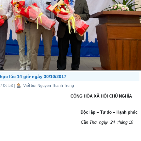
học lúc 14 giờ ngày 30/10/2017
17 06:53
|
Viết bởi Nguyen Thanh Trung
ỌC CẦN THƠ
CỘNG
HÒA XÃ HỘI CHỦ NGHĨA
Độc lập – Tự do – Hạnh phúc
/KMT&TNTN
Cần Thơ, ngày 24 tháng 10