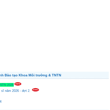
ên web Khoa;
ành Đào tạo Khoa Môi trường & TNTN
TNTN 2026
c sĩ năm 2026 - đợt 2.
24