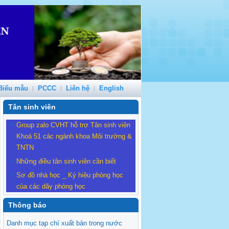
Biểu mẫu
PCCC
Liên hệ
English
Tân sinh viên
Group zalo CVHT hỗ trợ Tân sinh viên
Khoá 51 các ngành khoa Môi trường &
TNTN
Những điều tân sinh viên cần biết
Sơ đồ nhà học _ Ký hiệu phòng học
của các dãy phòng học
Thông báo
Danh mục tạp chí xuất bản trong nước