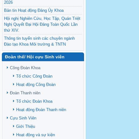
2026
Bản tin Hoạt động Đảng Ủy Khoa
Hội nghị Nghiên Cứu, Học Tập, Quán Triệt
Nghị Quyết Đại Hội Đảng Toàn Quốc Lần
thứ XIV.
Thông tin tuyển sinh các chuyên ngành
Đào tạo Khoa Môi trường & TNTN
Feasibility evaluation of using cattle
Đoàn thể/ Hội cựu Sinh viên
manure for biogas production: A case study
under household conditions in the
Công Đoàn Khoa
Vietnamese Mekong Delta
Tổ chức Công Đoàn
Sediment properties in flood-based farming
NEXT
systems in the Vietnamese upstream
Hoạt động Công Đoàn
Mekong Delta
Đoàn Thanh niên
Danh mục tạp chí xuất bản Quốc Tế 2026
Tổ chức Đoàn Khoa
Danh Mục các Đề Tài NCKH cấp Tỉnh năm
Hoạt động Đoàn Thanh niên
2024
Cựu Sinh Viên
Văn bản - Quy định
Giới Thiệu
Ban chấp hành Đảng bộ khoa
Hoạt động và sự kiện