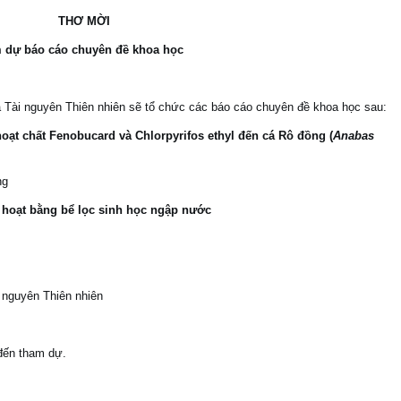
THƠ MỜI
 dự báo cáo chuyên đề khoa học
 Tài nguyên Thiên nhiên sẽ tổ chức các báo cáo chuyên đề khoa học sau:
oạt chất Fenobucard và Chlorpyrifos ethyl đến cá Rô đồng (
Anabas
uyễn Văn Công
h hoạt bằng bể lọc sinh học ngập nước
 nguyên Thiên nhiên
đến tham dự.