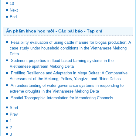
10
Next
End
Ấn phẩm khoa học mới - Các bài báo - Tạp chí
Feasibility evaluation of using cattle manure for biogas production: A
case study under household conditions in the Vietnamese Mekong
Delta
Sediment properties in flood-based farming systems in the
Vietnamese upstream Mekong Delta
Profiling Resilience and Adaptation in Mega Deltas: A Comparative
Assessment of the Mekong, Yellow, Yangtze, and Rhine Deltas.
An understanding of water governance systems in responding to
extreme droughts in the Vietnamese Mekong Delta
Spatial Topographic Interpolation for Meandering Channels
Start
Prev
1
2
3