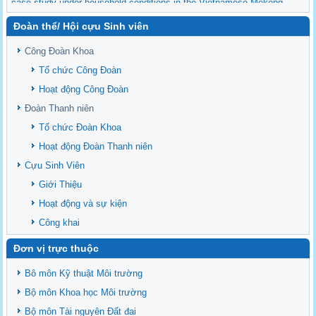
case study under household conditions in the Vietnamese Mekong
Delta
Đoàn thể/ Hội cựu Sinh viên
Sediment properties in flood-based farming systems in the Vietnamese
upstream Mekong Delta
Công Đoàn Khoa
Danh mục tạp chí xuất bản Quốc Tế 2026
Tổ chức Công Đoàn
Danh Mục các Đề Tài NCKH cấp Tỉnh năm 2024
Hoạt động Công Đoàn
Văn bản - Quy định
Đoàn Thanh niên
Ban chấp hành Đảng bộ khoa
Tổ chức Đoàn Khoa
Hoạt động Đoàn Thanh niên
Cựu Sinh Viên
Giới Thiệu
Hoạt động và sự kiện
Công khai
Đơn vị trực thuộc
Bô môn Kỹ thuật Môi trường
Bộ môn Khoa học Môi trường
Bộ môn Tài nguyên Đất đai