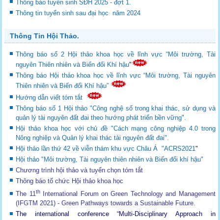
Thông báo tuyển sinh SĐH 2025 - đợt 1.
Thông tin tuyển sinh sau đại học năm 2024
Thông Tin Hội Thảo.
Thông báo số 2 Hội thảo khoa học về lĩnh vực “Môi trường, Tài
nguyên Thiên nhiên và Biến đổi Khí hậu
"
Thông báo Hội thảo khoa học về lĩnh vực “Môi trường, Tài nguyên
Thiên nhiên và Biến đổi Khí hậu”
Hướng dẫn viết tóm tắt
Thông báo số 1 Hội thảo "Công nghệ số trong khai thác, sử dụng và
quản lý tài nguyên đất đai theo hướng phát triển bền vững".
Hội thảo khoa học với chủ đề "Cách mạng công nghiệp 4.0 trong
Nông nghiệp và Quản lý khai thác tài nguyên đất đai".
Hội thảo lần thứ 42 về viễn thám khu vực Châu Á "ACRS2021
"
Hội thảo "Môi trường, Tài nguyên thiên nhiên và Biến đổi khí hậu"
Chương trình hội thảo và tuyển chọn tóm tắt
Thông báo tổ chức Hội thảo khoa học
th
The 11
International Forum on Green Technology and Management
(IFGTM 2021) - Green Pathways towards a Sustainable Future
.
The international conference “Multi-Disciplinary Approach in