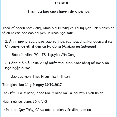
THƠ MỜI
Tham dự báo cáo chuyên đề khoa học
Theo kế hoạch hoạt động, Khoa Môi trường và Tài nguyên Thiên nhiên sẽ
tổ chức các báo cáo chuyên đề khoa học sau:
Ảnh hưởng của thuốc bảo vệ thực vật hoạt chất Fenobucard và
Chlorpyrifos ethyl đến cá Rô đồng (
Anabas testudineus
)
Báo cáo viên: PGs.TS. Nguyễn Văn Công
Đánh giá hiệu quả xử lý nước thải sinh hoạt bằng bể lọc sinh
học ngập nước
Báo cáo viên: ThS. Phan Thanh Thuận
Thời gian:
lúc
14
giờ ngày
30
/
10
/201
7
Địa điểm: Hội trường, Khoa Môi trường và Tài nguyên Thiên nhiên
Ngôn ngữ sử dụng: tiếng Việt
Kính mời Quý Thầy, Cô và các em sinh viên đến tham dự.