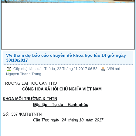
V/v tham dự báo cáo chuyên đề khoa học lúc 14 giờ ngày
30/10/2017
Cập nhật lần cuối: Thứ tư, 22 Tháng 11 2017 06:53
|
Viết bởi
Nguyen Thanh Trung
TRƯỜNG ĐẠI HỌC CẦN THƠ
CỘNG
HÒA XÃ HỘI CHỦ NGHĨA VIỆT NAM
KHOA MÔI TRƯỜNG & TNTN
Độc lập – Tự do – Hạnh phúc
Số: 337 /KMT&TNTN
Cần Thơ, ngày 24 tháng 10 năm 2017