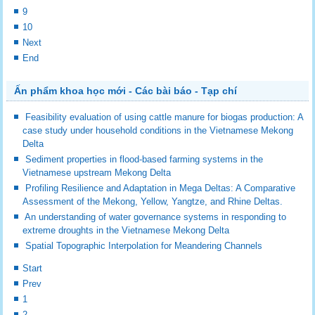
9
10
Next
End
Ấn phẩm khoa học mới - Các bài báo - Tạp chí
Feasibility evaluation of using cattle manure for biogas production: A
case study under household conditions in the Vietnamese Mekong
Delta
Sediment properties in flood-based farming systems in the
Vietnamese upstream Mekong Delta
Profiling Resilience and Adaptation in Mega Deltas: A Comparative
Assessment of the Mekong, Yellow, Yangtze, and Rhine Deltas.
An understanding of water governance systems in responding to
extreme droughts in the Vietnamese Mekong Delta
Spatial Topographic Interpolation for Meandering Channels
Start
Prev
1
2