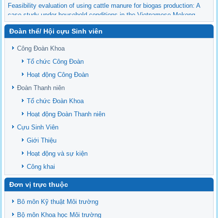
Feasibility evaluation of using cattle manure for biogas production: A
case study under household conditions in the Vietnamese Mekong
Delta
Đoàn thể/ Hội cựu Sinh viên
Sediment properties in flood-based farming systems in the Vietnamese
upstream Mekong Delta
Công Đoàn Khoa
Danh mục tạp chí xuất bản Quốc Tế 2026
Tổ chức Công Đoàn
Danh Mục các Đề Tài NCKH cấp Tỉnh năm 2024
Hoạt động Công Đoàn
Văn bản - Quy định
Đoàn Thanh niên
Ban chấp hành Đảng bộ khoa
Tổ chức Đoàn Khoa
Hoạt động Đoàn Thanh niên
Cựu Sinh Viên
Giới Thiệu
Hoạt động và sự kiện
Công khai
Đơn vị trực thuộc
Bô môn Kỹ thuật Môi trường
Bộ môn Khoa học Môi trường