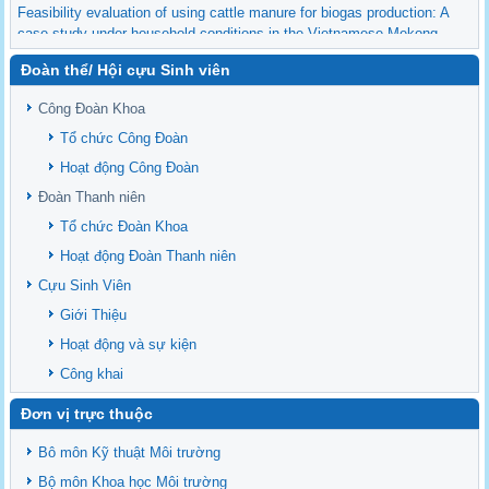
Feasibility evaluation of using cattle manure for biogas production: A
case study under household conditions in the Vietnamese Mekong
Delta
Đoàn thể/ Hội cựu Sinh viên
Sediment properties in flood-based farming systems in the Vietnamese
upstream Mekong Delta
Công Đoàn Khoa
Danh mục tạp chí xuất bản Quốc Tế 2026
Tổ chức Công Đoàn
Danh Mục các Đề Tài NCKH cấp Tỉnh năm 2024
Hoạt động Công Đoàn
Văn bản - Quy định
Đoàn Thanh niên
Ban chấp hành Đảng bộ khoa
Tổ chức Đoàn Khoa
Hoạt động Đoàn Thanh niên
Cựu Sinh Viên
Giới Thiệu
Hoạt động và sự kiện
Công khai
Đơn vị trực thuộc
Bô môn Kỹ thuật Môi trường
Bộ môn Khoa học Môi trường