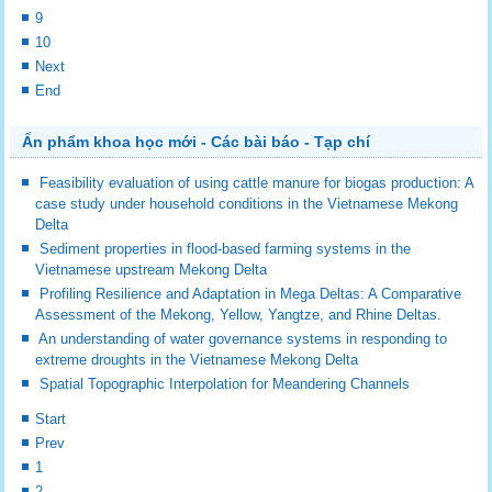
9
10
Next
End
Ấn phẩm khoa học mới - Các bài báo - Tạp chí
Feasibility evaluation of using cattle manure for biogas production: A
case study under household conditions in the Vietnamese Mekong
Delta
Sediment properties in flood-based farming systems in the
Vietnamese upstream Mekong Delta
Profiling Resilience and Adaptation in Mega Deltas: A Comparative
Assessment of the Mekong, Yellow, Yangtze, and Rhine Deltas.
An understanding of water governance systems in responding to
extreme droughts in the Vietnamese Mekong Delta
Spatial Topographic Interpolation for Meandering Channels
Start
Prev
1
2