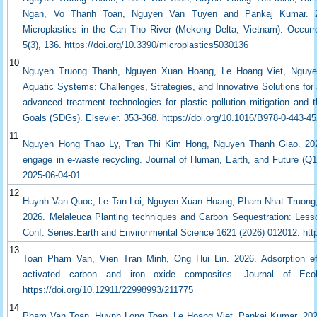
Ngan, Vo Thanh Toan, Nguyen Van Tuyen and Pankaj Kumar. 202
Microplastics in the Can Tho River (Mekong Delta, Vietnam): Occurre
5(3), 136. https://doi.org/10.3390/microplastics5030136
10
Nguyen Truong Thanh, Nguyen Xuan Hoang, Le Hoang Viet, Nguyen 
Aquatic Systems: Challenges, Strategies, and Innovative Solutions for
advanced treatment technologies for plastic pollution mitigation and
Goals (SDGs). Elsevier. 353-368. https://doi.org/10.1016/B978-0-443-4
11
Nguyen Hong Thao Ly, Tran Thi Kim Hong, Nguyen Thanh Giao. 2026
engage in e-waste recycling. Journal of Human, Earth, and Future (Q1)
2025-06-04-01
12
Huynh Van Quoc, Le Tan Loi, Nguyen Xuan Hoang, Pham Nhat Truong
2026. Melaleuca Planting techniques and Carbon Sequestration: Les
Conf. Series:Earth and Environmental Science 1621 (2026) 012012. htt
13
Toan Pham Van, Vien Tran Minh, Ong Hui Lin. 2026. Adsorption eff
activated carbon and iron oxide composites. Journal of Ecolo
https://doi.org/10.12911/22998993/211775
14
Pham Van Toan, Huynh Long Toan, Le Hoang Viet, Pankaj Kumar. 2026. 