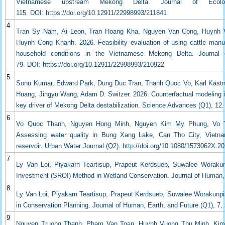
Vietnamese upstream Mekong Delta. Journal of Ecolog
115. DOI: https://doi.org/10.12911/22998993/211841
4
Tran Sy Nam, Ai Leon, Tran Hoang Kha, Nguyen Van Cong, Huynh V
Huynh Cong Khanh. 2026. Feasibility evaluation of using cattle manu
household conditions in the Vietnamese Mekong Delta. Journal o
79.
DOI: https://doi.org/10.12911/22998993/210922
5
Sonu Kumar, Edward Park, Dung Duc Tran, Thanh Quoc Vo, Karl Kästn
Huang, Jingyu Wang, Adam D. Switzer. 2026. Counterfactual modeling is
key driver of Mekong Delta destabilization. Science Advances (Q1), 12.
6
Vo Quoc Thanh, Nguyen Hong Minh, Nguyen Kim My Phung, Vo T
Assessing water quality in Bung Xang Lake, Can Tho City, Vietna
reservoir. Urban Water Journal (Q2). http://doi.org/10.1080/1573062X.
7
Ly Van Loi, Piyakarn Teartisup, Prapeut Kerdsueb, Suwalee Worakunp
Investment (SROI) Method in Wetland Conservation. Journal of Human, E
8
Ly Van Loi, Piyakarn Teartisup, Prapeut Kerdsueb, Suwalee Worakun
in Conservation Planning. Journal of Human, Earth, and Future (Q1), 7,
9
Nguyen Truong Thanh, Pham Van Toan, Huynh Vuong Thu Minh, Kim