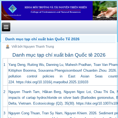
Danh mục tạp chí xuất bản Quốc Tế 2026
Viết bởi Nguyen Thanh Trung
Danh mục tạp chí xuất bản Quốc tê 2026
1
Yang Deng, Ruiting Wu, Danning Lu, Mahesh Pradhan, Toan Van Pha
Kittiphon Boonma, Souvanna Phengsisombounf
Chuanbin Zhou. 2026. 
pollution control
policies in East Asian Seas countrie
224.
https://doi.org/10.1016/j.marpolbul.2025.119103
2
Nguyen Thanh Tam, Håkan Berg, Nguyen Ngoc Loi, Chau Thi Da,
impacts of cartap hydrochloride on silver barb
(Barbodes gonionotus, Bl
Delta,
Vietnam. Ecotoxicology (Q2), 35(30). https://doi.org/10.1007/s1
3
Nguyen Cong Thuan, Tran Sy Nam, Nguyen Khiem. 2026. Sediment prope