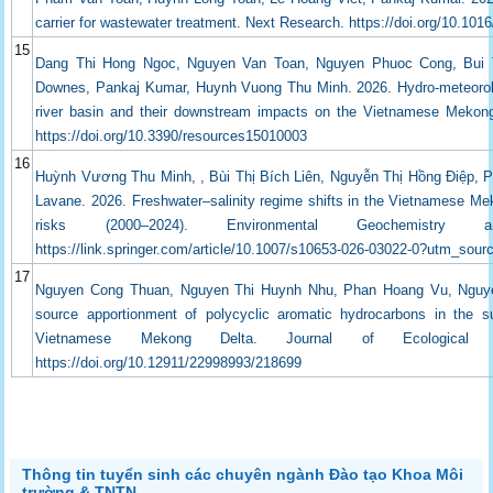
carrier for wastewater treatment. Next Research. https://doi.org/10.101
15
Dang Thi Hong Ngoc, Nguyen Van Toan, Nguyen Phuoc Cong, Bui T
Downes, Pankaj Kumar, Huynh Vuong Thu Minh. 2026. Hydro-meteorolo
river basin and their downstream impacts on the Vietnamese Mekong
https://doi.org/10.3390/resources15010003
16
Huỳnh Vương Thu Minh, , Bùi Thị Bích Liên, Nguyễn Thị Hồng Điệp,
Lavane. 2026. Freshwater–salinity regime shifts in the Vietnamese Me
risks (2000–2024). Environmental Geochemist
https://link.springer.com/article/10.1007/s10653-026-03022-0?utm_so
17
Nguyen Cong Thuan, Nguyen Thi Huynh Nhu, Phan Hoang Vu, Nguyen
source apportionment of polycyclic aromatic hydrocarbons in the 
Vietnamese Mekong Delta. Journal of Ecological E
https://doi.org/10.12911/22998993/218699
Thông tin tuyển sinh các chuyên ngành Đào tạo Khoa Môi
trường & TNTN