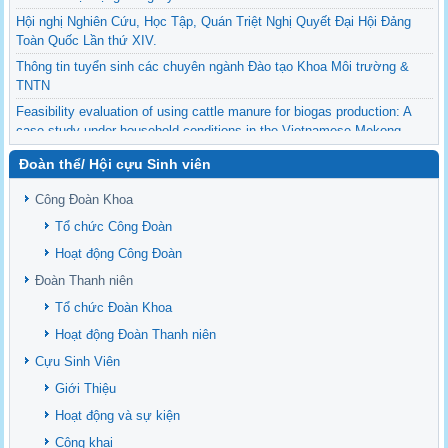
Hội nghị Nghiên Cứu, Học Tập, Quán Triệt Nghị Quyết Đại Hội Đảng
Toàn Quốc Lần thứ XIV.
Thông tin tuyển sinh các chuyên ngành Đào tạo Khoa Môi trường &
TNTN
Feasibility evaluation of using cattle manure for biogas production: A
case study under household conditions in the Vietnamese Mekong
Delta
Đoàn thể/ Hội cựu Sinh viên
Sediment properties in flood-based farming systems in the Vietnamese
upstream Mekong Delta
Công Đoàn Khoa
Danh mục tạp chí xuất bản Quốc Tế 2026
Tổ chức Công Đoàn
Danh Mục các Đề Tài NCKH cấp Tỉnh năm 2024
Hoạt động Công Đoàn
Văn bản - Quy định
Đoàn Thanh niên
Ban chấp hành Đảng bộ khoa
Tổ chức Đoàn Khoa
Hoạt động Đoàn Thanh niên
Cựu Sinh Viên
Giới Thiệu
Hoạt động và sự kiện
Công khai