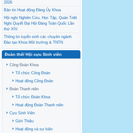
2026
Bản tin Hoạt động Đảng Ủy Khoa
Hội nghị Nghiên Cứu, Học Tập, Quán Triệt
Nghị Quyết Đại Hội Đảng Toàn Quốc Lần
thứ XIV.
Thông tin tuyển sinh các chuyên ngành
Đào tạo Khoa Môi trường & TNTN
Feasibility evaluation of using cattle
Đoàn thể/ Hội cựu Sinh viên
manure for biogas production: A case study
under household conditions in the
Công Đoàn Khoa
Vietnamese Mekong Delta
Tổ chức Công Đoàn
Sediment properties in flood-based farming
systems in the Vietnamese upstream
Hoạt động Công Đoàn
Mekong Delta
Đoàn Thanh niên
Danh mục tạp chí xuất bản Quốc Tế 2026
Tổ chức Đoàn Khoa
Danh Mục các Đề Tài NCKH cấp Tỉnh năm
Hoạt động Đoàn Thanh niên
2024
Cựu Sinh Viên
Văn bản - Quy định
Giới Thiệu
Ban chấp hành Đảng bộ khoa
Hoạt động và sự kiện