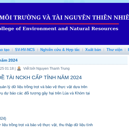
o tạo
SV-HV-NCS
Nghiên cứu & Hợp tác
Xuất bản
Thư viện
năm 2024
025 01:18
|
Viết bởi Nguyen Thanh Trung
Ề TÀI NCKH CẤP TỈNH NĂM 2024
ản lý dữ liệu trồng trọt và bảo vệ thực vật dựa trên
vụ dự báo các đối tượng gây hại trên Lúa và Khóm tại
024)
iệu trồng trọt và bảo vệ thực vật, thu thập dữ liệu tình