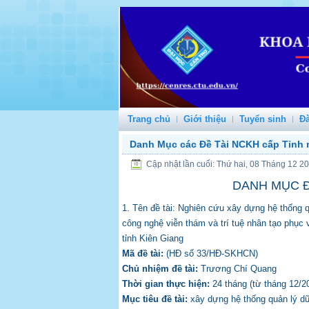
Trang chủ
Giới thiệu
Tuyển sinh
Đà
Danh Mục các Đề Tài NCKH cấp Tỉnh 
Cập nhật lần cuối: Thứ hai, 08 Tháng 12 2
DANH MỤC Đ
1. Tên đề tài: Nghiên cứu xây dựng hệ thống qu
công nghệ viễn thám và trí tuệ nhân tạo phục 
tỉnh Kiên Giang
Mã đề tài:
(HĐ số 33/HĐ-SKHCN)
Chủ nhiệm đề tài:
Trương Chí Quang
Thời gian thực hiện:
24 tháng (từ tháng 12/2
Mục tiêu đề tài:
xây dựng hệ thống quản lý dữ l