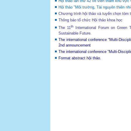
Hội thảo lần thứ 42 về viễn thám khu v
Hội thảo "Môi trường, Tài nguyên thiên nhi
Chương trình hội thảo và tuyển chọn tóm 
Thông báo tổ chức Hội thảo khoa học
th
The 11
International Forum on Green
Sustainable Future
.
The international conference “Multi-Disci
2nd announcement
The international conference “Multi-Disci
Format abstract hội thảo.