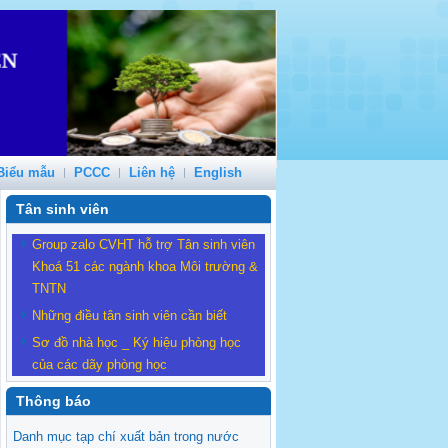
Biểu mẫu
PCCC
Liên hệ
English
Tân sinh viên
Group zalo CVHT hỗ trợ Tân sinh viên
Khoá 51 các ngành khoa Môi trường &
TNTN
Những điều tân sinh viên cần biết
Sơ đồ nhà học _ Ký hiệu phòng học
của các dãy phòng học
Thông báo
Danh mục tạp chí xuất bản trong nước