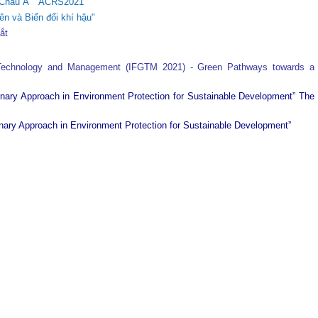
ực Châu Á "ACRS2021
"
ên và Biến đổi khí hậu"
tắt
 Technology and Management (IFGTM 2021) - Green Pathways towards a
plinary Approach in Environment Protection for Sustainable Development”
The
plinary Approach in Environment Protection for Sustainable Development”