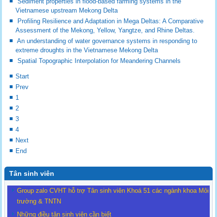
Sediment properties in flood-based farming systems in the
Vietnamese upstream Mekong Delta
Profiling Resilience and Adaptation in Mega Deltas: A Comparative
Assessment of the Mekong, Yellow, Yangtze, and Rhine Deltas.
An understanding of water governance systems in responding to
extreme droughts in the Vietnamese Mekong Delta
Spatial Topographic Interpolation for Meandering Channels
Start
Prev
1
2
3
4
Next
End
Tân sinh viên
Group zalo CVHT hỗ trợ Tân sinh viên Khoá 51 các ngành khoa Môi
trường & TNTN
Những điều tân sinh viên cần biết