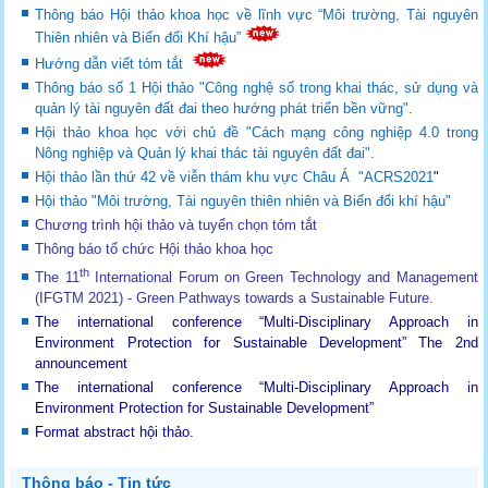
Thông báo Hội thảo khoa học về lĩnh vực “Môi trường, Tài nguyên
Thiên nhiên và Biến đổi Khí hậu”
Hướng dẫn viết tóm tắt
Thông báo số 1 Hội thảo "Công nghệ số trong khai thác, sử dụng và
quản lý tài nguyên đất đai theo hướng phát triển bền vững".
Hội thảo khoa học với chủ đề "Cách mạng công nghiệp 4.0 trong
Nông nghiệp và Quản lý khai thác tài nguyên đất đai".
Hội thảo lần thứ 42 về viễn thám khu vực Châu Á "ACRS2021
"
Hội thảo "Môi trường, Tài nguyên thiên nhiên và Biến đổi khí hậu"
Chương trình hội thảo và tuyển chọn tóm tắt
Thông báo tổ chức Hội thảo khoa học
th
The 11
International Forum on Green Technology and Management
(IFGTM 2021) - Green Pathways towards a Sustainable Future
.
The international conference “Multi-Disciplinary Approach in
Environment Protection for Sustainable Development”
The 2nd
announcement
The international conference “Multi-Disciplinary Approach in
Environment Protection for Sustainable Development”
Format abstract hội thảo.
Thông báo - Tin tức