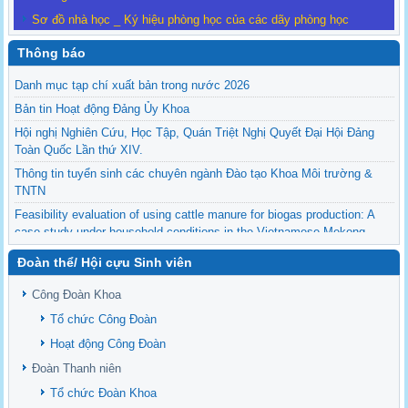
Sơ đồ nhà học _ Ký hiệu phòng học của các dãy phòng học
Thông báo
Danh mục tạp chí xuất bản trong nước 2026
Bản tin Hoạt động Đảng Ủy Khoa
Hội nghị Nghiên Cứu, Học Tập, Quán Triệt Nghị Quyết Đại Hội Đảng
Toàn Quốc Lần thứ XIV.
Thông tin tuyển sinh các chuyên ngành Đào tạo Khoa Môi trường &
TNTN
Feasibility evaluation of using cattle manure for biogas production: A
case study under household conditions in the Vietnamese Mekong
Delta
Đoàn thể/ Hội cựu Sinh viên
Sediment properties in flood-based farming systems in the Vietnamese
upstream Mekong Delta
Công Đoàn Khoa
Danh mục tạp chí xuất bản Quốc Tế 2026
Tổ chức Công Đoàn
Danh Mục các Đề Tài NCKH cấp Tỉnh năm 2024
Hoạt động Công Đoàn
Văn bản - Quy định
Đoàn Thanh niên
Ban chấp hành Đảng bộ khoa
Tổ chức Đoàn Khoa