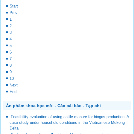
Start
Prev
1
2
3
4
5
6
7
8
9
10
Next
End
Ấn phẩm khoa học mới - Các bài báo - Tạp chí
Feasibility evaluation of using cattle manure for biogas production: A
case study under household conditions in the Vietnamese Mekong
Delta