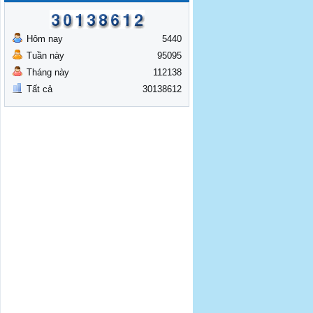
Hôm nay
5440
Tuần này
95095
Tháng này
112138
Tất cả
30138612