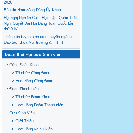
2026
Bản tin Hoạt động Đảng Ủy Khoa
Hội nghị Nghiên Cứu, Học Tập, Quán Triệt
Nghị Quyết Đại Hội Đảng Toàn Quốc Lần
thứ XIV.
Thông tin tuyển sinh các chuyên ngành
Đào tạo Khoa Môi trường & TNTN
Feasibility evaluation of using cattle
Đoàn thể/ Hội cựu Sinh viên
manure for biogas production: A case study
under household conditions in the
Công Đoàn Khoa
Vietnamese Mekong Delta
Tổ chức Công Đoàn
Sediment properties in flood-based farming
NEXT
systems in the Vietnamese upstream
Hoạt động Công Đoàn
Mekong Delta
Đoàn Thanh niên
Danh mục tạp chí xuất bản Quốc Tế 2026
Tổ chức Đoàn Khoa
Danh Mục các Đề Tài NCKH cấp Tỉnh năm
Hoạt động Đoàn Thanh niên
2024
Cựu Sinh Viên
Văn bản - Quy định
Giới Thiệu
Ban chấp hành Đảng bộ khoa
Hoạt động và sự kiện