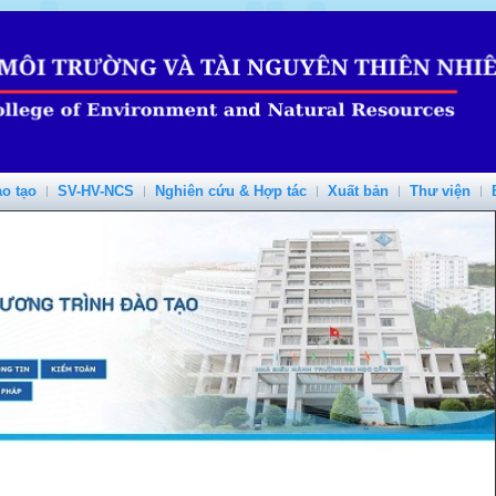
o tạo
SV-HV-NCS
Nghiên cứu & Hợp tác
Xuất bản
Thư viện