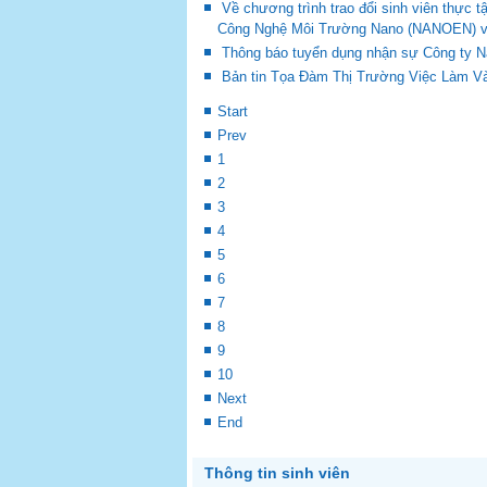
Về chương trình trao đổi sinh viên thự
Công Nghệ Môi Trường Nano (NANOEN) và 
Thông báo tuyển dụng nhận sự Công ty 
Bản tin Tọa Đàm Thị Trường Việc Làm Và
Start
Prev
1
2
3
4
5
6
7
8
9
10
Next
End
Thông tin sinh viên