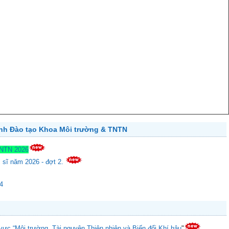
ành Đào tạo Khoa Môi trường & TNTN
TNTN 2026
c sĩ năm 2026 - đợt 2.
24
vực “Môi trường, Tài nguyên Thiên nhiên và Biến đổi Khí hậu
"