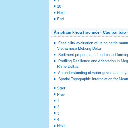
9
10
Next
End
Ấn phẩm khoa học mới - Các bài báo -
Feasibility evaluation of using cattle man
Vietnamese Mekong Delta
Sediment properties in flood-based farm
Profiling Resilience and Adaptation in M
Rhine Deltas.
An understanding of water governance sy
Spatial Topographic Interpolation for Mea
Start
Prev
1
2
3
4
Next