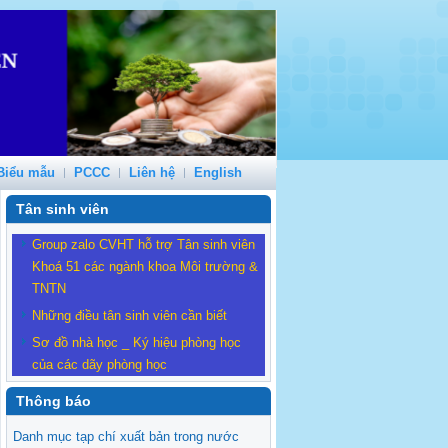
Biểu mẫu
PCCC
Liên hệ
English
Tân sinh viên
Group zalo CVHT hỗ trợ Tân sinh viên
Khoá 51 các ngành khoa Môi trường &
TNTN
Những điều tân sinh viên cần biết
Sơ đồ nhà học _ Ký hiệu phòng học
của các dãy phòng học
Thông báo
Danh mục tạp chí xuất bản trong nước