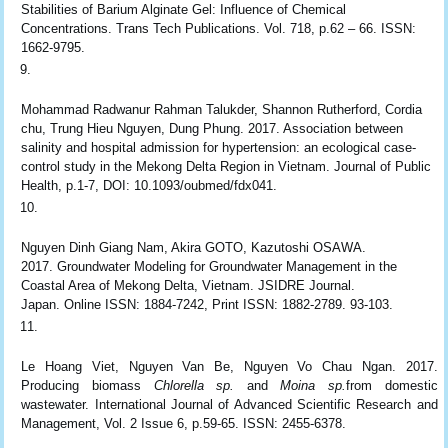
Stabilities of Barium Alginate Gel: Influence of Chemical
Concentrations. Trans Tech Publications. Vol. 718, p.62 – 66. ISSN:
1662-9795.
Mohammad Radwanur Rahman Talukder, Shannon Rutherford, Cordia
chu, Trung Hieu Nguyen, Dung Phung. 2017. Association between
salinity and hospital admission for hypertension: an ecological case-
control study in the Mekong Delta Region in Vietnam. Journal of Public
Health, p.1-7, DOI: 10.1093/oubmed/fdx041.
Nguyen Dinh Giang Nam, Akira GOTO, Kazutoshi OSAWA.
2017. Groundwater Modeling for Groundwater Management in the
Coastal Area of Mekong Delta, Vietnam. JSIDRE Journal.
Japan. Online ISSN: 1884-7242, Print ISSN: 1882-2789. 93-103.
Le Hoang Viet, Nguyen Van Be, Nguyen Vo Chau Ngan. 2017.
Producing biomass
Chlorella sp.
and
Moina sp.
from domestic
wastewater. International Journal of Advanced Scientific Research and
Management, Vol. 2 Issue 6, p.59-65. ISSN: 2455-6378.