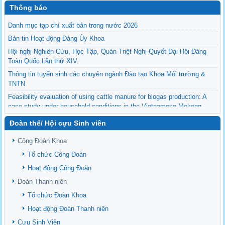
Thông báo
Danh mục tạp chí xuất bản trong nước 2026
Bản tin Hoạt động Đảng Ủy Khoa
Hội nghị Nghiên Cứu, Học Tập, Quán Triệt Nghị Quyết Đại Hội Đảng
Toàn Quốc Lần thứ XIV.
Thông tin tuyển sinh các chuyên ngành Đào tạo Khoa Môi trường &
TNTN
Feasibility evaluation of using cattle manure for biogas production: A
case study under household conditions in the Vietnamese Mekong
Delta
Đoàn thể/ Hội cựu Sinh viên
Sediment properties in flood-based farming systems in the Vietnamese
upstream Mekong Delta
Công Đoàn Khoa
Danh mục tạp chí xuất bản Quốc Tế 2026
Tổ chức Công Đoàn
Danh Mục các Đề Tài NCKH cấp Tỉnh năm 2024
Hoạt động Công Đoàn
Văn bản - Quy định
Đoàn Thanh niên
Ban chấp hành Đảng bộ khoa
Tổ chức Đoàn Khoa
Hoạt động Đoàn Thanh niên
Cựu Sinh Viên