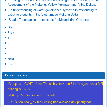
Profiling Resilience and Adaptation in Mega Deltas: A Comparative
Assessment of the Mekong, Yellow, Yangtze, and Rhine Deltas.
An understanding of water governance systems in responding to
extreme droughts in the Vietnamese Mekong Delta
Spatial Topographic Interpolation for Meandering Channels
Start
Prev
1
2
3
4
Next
End
Tân sinh viên
Group zalo CVHT hỗ trợ Tân sinh viên Khoá 51 các ngành khoa Môi
trường & TNTN
Những điều tân sinh viên cần biết
Sơ đồ nhà học _ Ký hiệu phòng học của các dãy phòng học