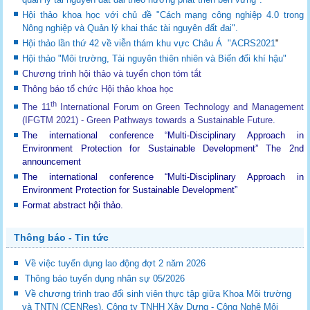
Hội thảo khoa học với chủ đề "Cách mạng công nghiệp 4.0 trong
Nông nghiệp và Quản lý khai thác tài nguyên đất đai".
Hội thảo lần thứ 42 về viễn thám khu vực Châu Á "ACRS2021
"
Hội thảo "Môi trường, Tài nguyên thiên nhiên và Biến đổi khí hậu"
Chương trình hội thảo và tuyển chọn tóm tắt
Thông báo tổ chức Hội thảo khoa học
th
The 11
International Forum on Green Technology and Management
(IFGTM 2021) - Green Pathways towards a Sustainable Future
.
The international conference “Multi-Disciplinary Approach in
Environment Protection for Sustainable Development”
The 2nd
announcement
The international conference “Multi-Disciplinary Approach in
Environment Protection for Sustainable Development”
Format abstract hội thảo.
Thông báo - Tin tức
Về việc tuyển dụng lao động đợt 2 năm 2026
Thông báo tuyển dụng nhân sự 05/2026
Về chương trình trao đổi sinh viên thực tập giữa Khoa Môi trường
và TNTN (CENRes), Công ty TNHH Xây Dựng - Công Nghệ Môi