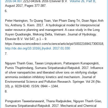
2016.04.007
.2212-0416/& 2016 Elsevier B.V.
Volume 26, Part B
,
August 2017, Pages 377-387.
Peter Hanington, To Quang Toan, Van Pham Dang Tri, Doan Ngoc Anh
Vu, Anthony S. Kiem. 2017. A hydrological model for interprovincial
water resource planning and management: A case study in the Long
Xuyen Quadrangle, Mekong Delta, Vietnam. Journal of Hydrology.
Elsevier B.V. Vol 547, p.1 – 9.
https://www.sciencedirect.com/science/article/pii/S0022169417300318,
http://dx.doi.org/10.1016/j.jhydrol. 2017.01.030
Nguyen Thanh Giao, Tawan Limpiyakorn, Pattaraporn Kunapongkiti,
Pumis Thuptimdang, Sumana Siripattanakul-Ratpukdi. 2017. Influence
of silver nanoparticles and liberated silver ions on nitrifying sludge:
ammonia oxidation inhibitory kinetics and mechanism. Journal of
Environmental Science and Pollution Research. Springer. Vol 24 (No.
10), p. 9229-9240. ISSN: 0944 – 1344.
Pongsatorn Taweetanawanit, Thana Radpukdee, Nguyen Thanh Giao,
Sumana Siripattanakul-Ratpukdi. 2017. Mechanical and Chemical