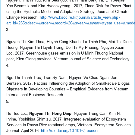
Nguyen, Thanh Tuu, Kim Seungdo, Van Pham Dang Tri, Lim Jeejae,
Yoo Beomsik and Kim Hyeonkyeong , 2017, Flood Risk for Power Plant
using the Hydraulic Model and Adaptation Strategy, Journal of Climate
Change Research,
http://www.kscc.re.kr/journal/article_view.php?
art_id=265&desc=&order=&record=20&syear=&eyear=&year_use=&mode=&
Nguyen Thi Kim Thoa, Huynh Cong Khanh, La Thinh Phu, Mai Thi Diem
Huong, Nguyen Thi Huynh Trang, Do Thi My Phuong, Nguyen Xuan
Loc. 2017. Greenhouse gases emission in U Minh Thuong National
park, Kien Giang province. Vietnam journal of Science and Technology.
Ngo Thi Thanh Truc, Tran Sy Nam, Nguyen Vo Chau Ngan, Jan
Bentzen. 2017. Factors Influencing the Adoption of Small-scale Biogas
Digesters in Developing Countries – Empirical Evidence from Vietnam.
International Business Research.
Ho Huu Loc,
Nguyen Thi Hong Diep
, Nguyen Trong Can, Kim N.
Irvine, Yoshihisa Shimizu. 2017. Integrated evaluation of Ecosystem
Services in Prawn-Rice rotational crops, Vietnam. Ecosystem Services
Journal. April 2016.
http://dx.doi.org/10.1016/j.ecoser.