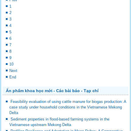
1
2
3
4
5
6
7
8
9
10
Next
End
Ấn phẩm khoa học mới - Các bài báo - Tạp chí
Feasibility evaluation of using cattle manure for biogas production: A
case study under household conditions in the Vietnamese Mekong
Delta
Sediment properties in flood-based farming systems in the
Vietnamese upstream Mekong Delta