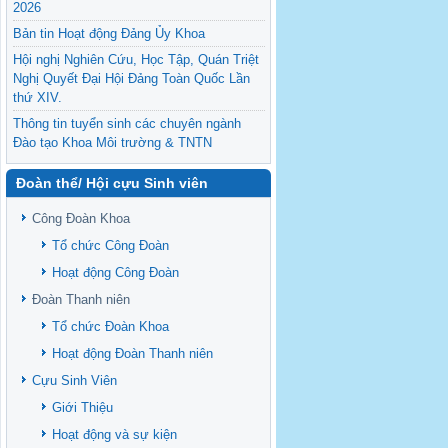
2026
Bản tin Hoạt động Đảng Ủy Khoa
Hội nghị Nghiên Cứu, Học Tập, Quán Triệt
Nghị Quyết Đại Hội Đảng Toàn Quốc Lần
thứ XIV.
Thông tin tuyển sinh các chuyên ngành
Đào tạo Khoa Môi trường & TNTN
Feasibility evaluation of using cattle
Đoàn thể/ Hội cựu Sinh viên
manure for biogas production: A case study
under household conditions in the
Công Đoàn Khoa
Vietnamese Mekong Delta
Tổ chức Công Đoàn
Sediment properties in flood-based farming
NEXT
systems in the Vietnamese upstream
Hoạt động Công Đoàn
Mekong Delta
Đoàn Thanh niên
Danh mục tạp chí xuất bản Quốc Tế 2026
Tổ chức Đoàn Khoa
Danh Mục các Đề Tài NCKH cấp Tỉnh năm
Hoạt động Đoàn Thanh niên
2024
Cựu Sinh Viên
Văn bản - Quy định
Giới Thiệu
Ban chấp hành Đảng bộ khoa
Hoạt động và sự kiện