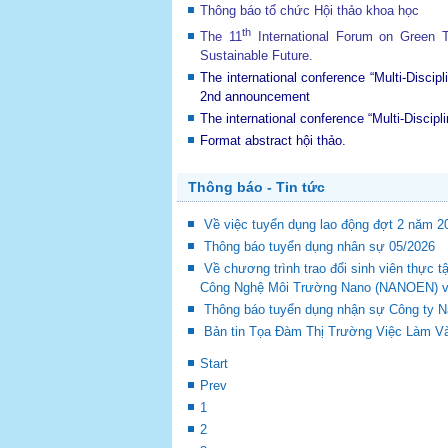
Thông báo tổ chức Hội thảo khoa học
th
The 11
International Forum on Green
Sustainable Future
.
The international conference “Multi-Disci
2nd announcement
The international conference “Multi-Disci
Format abstract hội thảo.
Thông báo - Tin tức
Về việc tuyển dụng lao động đợt 2 năm 2
Thông báo tuyển dụng nhân sự 05/2026
Về chương trình trao đổi sinh viên thự
Công Nghệ Môi Trường Nano (NANOEN) và 
Thông báo tuyển dụng nhận sự Công ty 
Bản tin Tọa Đàm Thị Trường Việc Làm Và
Start
Prev
1
2