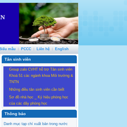
Biểu mẫu
PCCC
Liên hệ
English
Tân sinh viên
Group zalo CVHT hỗ trợ Tân sinh viên
Khoá 51 các ngành khoa Môi trường &
TNTN
Những điều tân sinh viên cần biết
Sơ đồ nhà học _ Ký hiệu phòng học
của các dãy phòng học
Thông báo
Danh mục tạp chí xuất bản trong nước