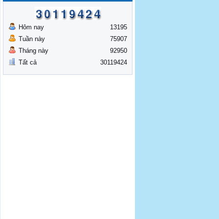
Hôm nay
13195
Tuần này
75907
Tháng này
92950
Tất cả
30119424