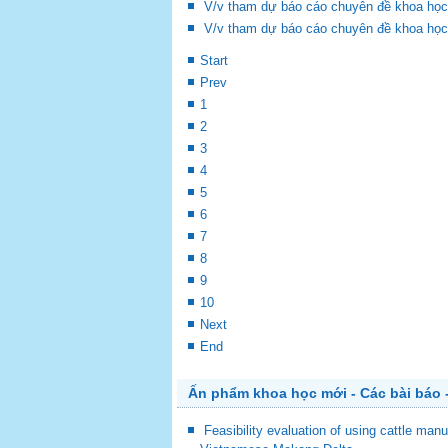
V/v tham dự báo cáo chuyên đề khoa học
V/v tham dự báo cáo chuyên đề khoa học
Start
Prev
1
2
3
4
5
6
7
8
9
10
Next
End
Ấn phẩm khoa học mới - Các bài báo -
Feasibility evaluation of using cattle man