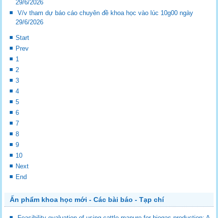
29/6/2026
V/v tham dự báo cáo chuyên đề khoa học vào lúc 10g00 ngày
29/6/2026
Start
Prev
1
2
3
4
5
6
7
8
9
10
Next
End
Ấn phẩm khoa học mới - Các bài báo - Tạp chí
Feasibility evaluation of using cattle manure for biogas production: A