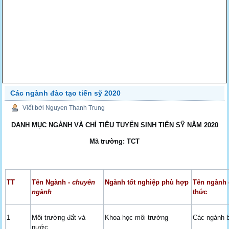
Các ngành đào tạo tiến sỹ 2020
Viết bởi Nguyen Thanh Trung
DANH MỤC NGÀNH VÀ CHỈ TIÊU TUYỂN SINH TIẾN SỸ NĂM 2020
Mã trường: TCT
TT
Tên Ngành -
chuyên
Ngành tốt nghiệp phù hợp
Tên ngành 
ngành
thức
1
Môi trường đất và
Khoa học môi trường
Các ngành b
nước