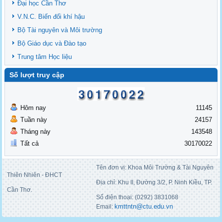
Đại học Cần Thơ
V.N.C. Biến đổi khí hậu
Bộ Tài nguyên và Môi trường
Bộ Giáo dục và Đào tạo
Trung tâm Học liệu
Số lượt truy cập
Hôm nay
11145
Tuần này
24157
Tháng này
143548
Tất cả
30170022
Tên đơn vị: Khoa Môi Trường & Tài Nguyên
Thiên Nhiên - ĐHCT
Địa chỉ: Khu II, Đường 3/2, P. Ninh Kiều, TP.
Cần Thơ.
Số điện thoại: (0292) 3831068
kmttntn@ctu.edu.vn
Email: