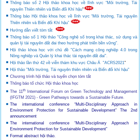
Thông báo số 2 Hội thảo khoa học về lĩnh vực “Môi trường, Tài
nguyên Thiên nhiên và Biến đổi Khí hậu
"
Thông báo Hội thảo khoa học về lĩnh vực “Môi trường, Tài nguyên
Thiên nhiên và Biến đổi Khí hậu”
Hướng dẫn viết tóm tắt
Thông báo số 1 Hội thảo "Công nghệ số trong khai thác, sử dụng và
quản lý tài nguyên đất đai theo hướng phát triển bền vững".
Hội thảo khoa học với chủ đề "Cách mạng công nghiệp 4.0 trong
Nông nghiệp và Quản lý khai thác tài nguyên đất đai".
Hội thảo lần thứ 42 về viễn thám khu vực Châu Á "ACRS2021
"
Hội thảo "Môi trường, Tài nguyên thiên nhiên và Biến đổi khí hậu"
Chương trình hội thảo và tuyển chọn tóm tắt
Thông báo tổ chức Hội thảo khoa học
th
The 11
International Forum on Green Technology and Management
(IFGTM 2021) - Green Pathways towards a Sustainable Future
.
The international conference “Multi-Disciplinary Approach in
Environment Protection for Sustainable Development”
The 2nd
announcement
The international conference “Multi-Disciplinary Approach in
Environment Protection for Sustainable Development”
Format abstract hội thảo.