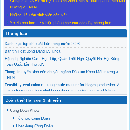
Group zalo CVHT hỗ trợ Tân sinh viên Khoá 51 các ngành khoa Môi
trường & TNTN
Những điều tân sinh viên cần biết
Sơ đồ nhà học _ Ký hiệu phòng học của các dãy phòng học
Thông báo
Danh mục tạp chí xuất bản trong nước 2026
Bản tin Hoạt động Đảng Ủy Khoa
Hội nghị Nghiên Cứu, Học Tập, Quán Triệt Nghị Quyết Đại Hội Đảng
Toàn Quốc Lần thứ XIV.
Thông tin tuyển sinh các chuyên ngành Đào tạo Khoa Môi trường &
TNTN
Feasibility evaluation of using cattle manure for biogas production: A
case study under household conditions in the Vietnamese Mekong
Delta
Đoàn thể/ Hội cựu Sinh viên
Sediment properties in flood-based farming systems in the Vietnamese
upstream Mekong Delta
Công Đoàn Khoa
Danh mục tạp chí xuất bản Quốc Tế 2026
Tổ chức Công Đoàn
Danh Mục các Đề Tài NCKH cấp Tỉnh năm 2024
Hoạt động Công Đoàn