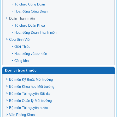
Danh mục tạp chí xuất bản Quốc Tế 2026
Tổ chức Công Đoàn
Danh Mục các Đề Tài NCKH cấp Tỉnh năm 2024
Hoạt động Công Đoàn
Văn bản - Quy định
Đoàn Thanh niên
Ban chấp hành Đảng bộ khoa
Tổ chức Đoàn Khoa
Hoạt động Đoàn Thanh niên
Cựu Sinh Viên
Giới Thiệu
Hoạt động và sự kiện
Công khai
Đơn vị trực thuộc
Bô môn Kỹ thuật Môi trường
Bộ môn Khoa học Môi trường
Bộ môn Tài nguyên Đất đai
Bộ môn Quản lý Môi trường
Bộ môn Tài nguyên nước
Văn Phòng Khoa