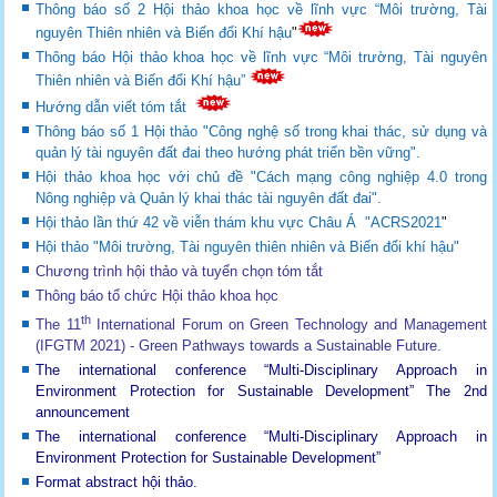
Thông báo số 2 Hội thảo khoa học về lĩnh vực “Môi trường, Tài
nguyên Thiên nhiên và Biến đổi Khí hậu
"
Thông báo Hội thảo khoa học về lĩnh vực “Môi trường, Tài nguyên
Thiên nhiên và Biến đổi Khí hậu”
Hướng dẫn viết tóm tắt
Thông báo số 1 Hội thảo "Công nghệ số trong khai thác, sử dụng và
quản lý tài nguyên đất đai theo hướng phát triển bền vững".
Hội thảo khoa học với chủ đề "Cách mạng công nghiệp 4.0 trong
Nông nghiệp và Quản lý khai thác tài nguyên đất đai".
Hội thảo lần thứ 42 về viễn thám khu vực Châu Á "ACRS2021
"
Hội thảo "Môi trường, Tài nguyên thiên nhiên và Biến đổi khí hậu"
Chương trình hội thảo và tuyển chọn tóm tắt
Thông báo tổ chức Hội thảo khoa học
th
The 11
International Forum on Green Technology and Management
(IFGTM 2021) - Green Pathways towards a Sustainable Future
.
The international conference “Multi-Disciplinary Approach in
Environment Protection for Sustainable Development”
The 2nd
announcement
The international conference “Multi-Disciplinary Approach in
Environment Protection for Sustainable Development”
Format abstract hội thảo.