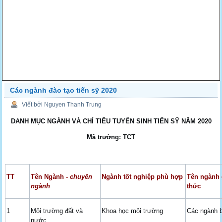
Các ngành đào tạo tiến sỹ 2020
Viết bởi Nguyen Thanh Trung
DANH MỤC NGÀNH VÀ CHỈ TIÊU TUYỂN SINH TIẾN SỸ NĂM 2020
Mã trường: TCT
TT
Tên Ngành -
chuyên
Ngành tốt nghiệp phù hợp
Tên ngành 
ngành
thức
1
Môi trường đất và
Khoa học môi trường
Các ngành b
nước