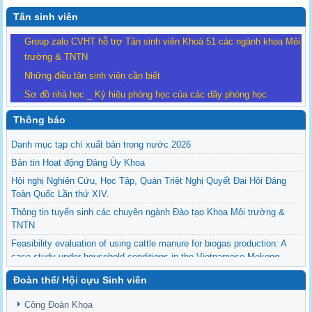
Tân sinh viên
Group zalo CVHT hỗ trợ Tân sinh viên Khoá 51 các ngành khoa Môi
trường & TNTN
Những điều tân sinh viên cần biết
Sơ đồ nhà học _ Ký hiệu phòng học của các dãy phòng học
Thông báo
Danh mục tạp chí xuất bản trong nước 2026
Bản tin Hoạt động Đảng Ủy Khoa
Hội nghị Nghiên Cứu, Học Tập, Quán Triệt Nghị Quyết Đại Hội Đảng
Toàn Quốc Lần thứ XIV.
Thông tin tuyển sinh các chuyên ngành Đào tạo Khoa Môi trường &
TNTN
Feasibility evaluation of using cattle manure for biogas production: A
case study under household conditions in the Vietnamese Mekong
Delta
Đoàn thể/ Hội cựu Sinh viên
Sediment properties in flood-based farming systems in the Vietnamese
upstream Mekong Delta
Công Đoàn Khoa