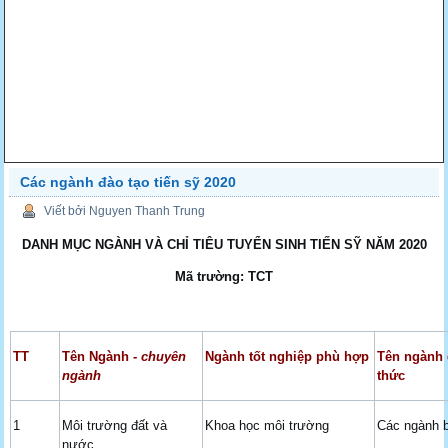
Các ngành đào tạo tiến sỹ 2020
Viết bởi Nguyen Thanh Trung
DANH MỤC NGÀNH VÀ CHỈ TIÊU TUYỂN SINH TIẾN SỸ NĂM 2020
Mã trường: TCT
TT
Tên Ngành -
chuyên
Ngành tốt nghiệp phù hợp
Tên ngành 
ngành
thức
1
Môi trường đất và
Khoa học môi trường
Các ngành b
nước