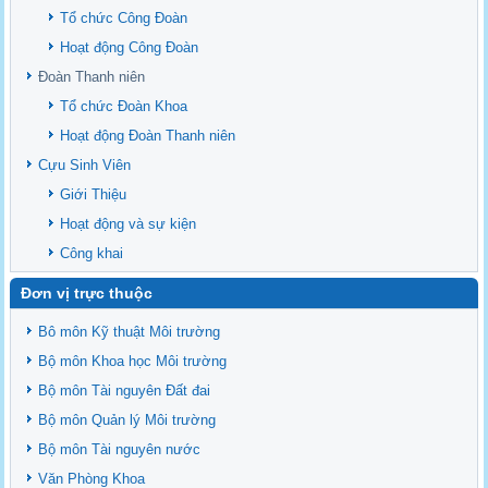
Danh mục tạp chí xuất bản Quốc Tế 2026
Tổ chức Công Đoàn
Danh Mục các Đề Tài NCKH cấp Tỉnh năm 2024
Hoạt động Công Đoàn
Văn bản - Quy định
Đoàn Thanh niên
Ban chấp hành Đảng bộ khoa
Tổ chức Đoàn Khoa
Hoạt động Đoàn Thanh niên
Cựu Sinh Viên
Giới Thiệu
Hoạt động và sự kiện
Công khai
Đơn vị trực thuộc
Bô môn Kỹ thuật Môi trường
Bộ môn Khoa học Môi trường
Bộ môn Tài nguyên Đất đai
Bộ môn Quản lý Môi trường
Bộ môn Tài nguyên nước
Văn Phòng Khoa