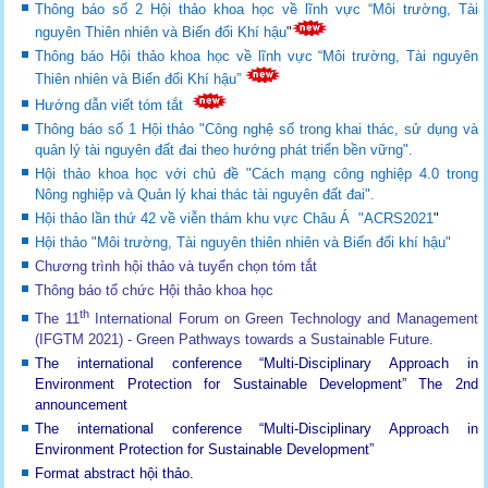
Thông báo số 2 Hội thảo khoa học về lĩnh vực “Môi trường, Tài
nguyên Thiên nhiên và Biến đổi Khí hậu
"
Thông báo Hội thảo khoa học về lĩnh vực “Môi trường, Tài nguyên
Thiên nhiên và Biến đổi Khí hậu”
Hướng dẫn viết tóm tắt
Thông báo số 1 Hội thảo "Công nghệ số trong khai thác, sử dụng và
quản lý tài nguyên đất đai theo hướng phát triển bền vững".
Hội thảo khoa học với chủ đề "Cách mạng công nghiệp 4.0 trong
Nông nghiệp và Quản lý khai thác tài nguyên đất đai".
Hội thảo lần thứ 42 về viễn thám khu vực Châu Á "ACRS2021
"
Hội thảo "Môi trường, Tài nguyên thiên nhiên và Biến đổi khí hậu"
Chương trình hội thảo và tuyển chọn tóm tắt
Thông báo tổ chức Hội thảo khoa học
th
The 11
International Forum on Green Technology and Management
(IFGTM 2021) - Green Pathways towards a Sustainable Future
.
The international conference “Multi-Disciplinary Approach in
Environment Protection for Sustainable Development”
The 2nd
announcement
The international conference “Multi-Disciplinary Approach in
Environment Protection for Sustainable Development”
Format abstract hội thảo.