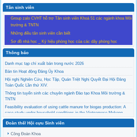
Tân sinh viên
Group zalo CVHT hỗ trợ Tân sinh viên Khoá 51 các ngành khoa Môi
trường & TNTN
Những điều tân sinh viên cần biết
Sơ đồ nhà học _ Ký hiệu phòng học của các dãy phòng học
Thông báo
Danh mục tạp chí xuất bản trong nước 2026
Bản tin Hoạt động Đảng Ủy Khoa
Hội nghị Nghiên Cứu, Học Tập, Quán Triệt Nghị Quyết Đại Hội Đảng
Toàn Quốc Lần thứ XIV.
Thông tin tuyển sinh các chuyên ngành Đào tạo Khoa Môi trường &
TNTN
Feasibility evaluation of using cattle manure for biogas production: A
case study under household conditions in the Vietnamese Mekong
Delta
Đoàn thể/ Hội cựu Sinh viên
Sediment properties in flood-based farming systems in the Vietnamese
upstream Mekong Delta
Công Đoàn Khoa