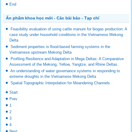
End
Ấn phẩm khoa học mới - Các bài báo - Tạp chí
Feasibility evaluation of using cattle manure for biogas production: A
case study under household conditions in the Vietnamese Mekong
Delta
Sediment properties in flood-based farming systems in the
Vietnamese upstream Mekong Delta
Profiling Resilience and Adaptation in Mega Deltas: A Comparative
Assessment of the Mekong, Yellow, Yangtze, and Rhine Deltas.
An understanding of water governance systems in responding to
extreme droughts in the Vietnamese Mekong Delta
Spatial Topographic Interpolation for Meandering Channels
Start
Prev
1
2
3
4
Next