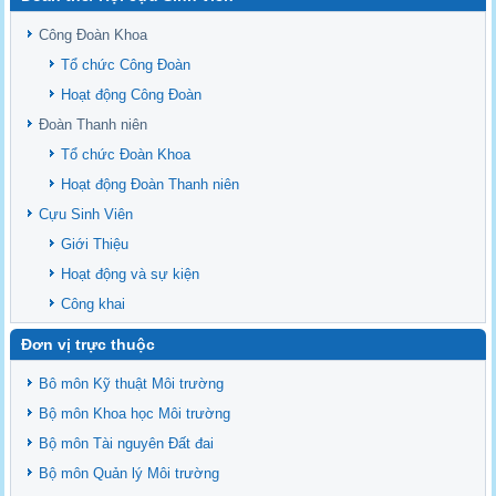
Sediment properties in flood-based farming systems in the Vietnamese
upstream Mekong Delta
Công Đoàn Khoa
Danh mục tạp chí xuất bản Quốc Tế 2026
Tổ chức Công Đoàn
Danh Mục các Đề Tài NCKH cấp Tỉnh năm 2024
Hoạt động Công Đoàn
Văn bản - Quy định
Đoàn Thanh niên
Ban chấp hành Đảng bộ khoa
Tổ chức Đoàn Khoa
Hoạt động Đoàn Thanh niên
Cựu Sinh Viên
Giới Thiệu
Hoạt động và sự kiện
Công khai
Đơn vị trực thuộc
Bô môn Kỹ thuật Môi trường
Bộ môn Khoa học Môi trường
Bộ môn Tài nguyên Đất đai
Bộ môn Quản lý Môi trường