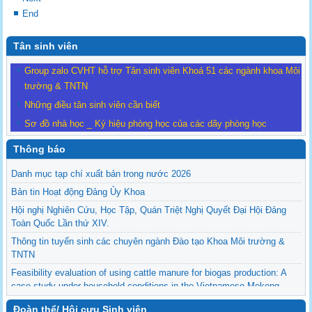
End
Tân sinh viên
Group zalo CVHT hỗ trợ Tân sinh viên Khoá 51 các ngành khoa Môi
trường & TNTN
Những điều tân sinh viên cần biết
Sơ đồ nhà học _ Ký hiệu phòng học của các dãy phòng học
Thông báo
Danh mục tạp chí xuất bản trong nước 2026
Bản tin Hoạt động Đảng Ủy Khoa
Hội nghị Nghiên Cứu, Học Tập, Quán Triệt Nghị Quyết Đại Hội Đảng
Toàn Quốc Lần thứ XIV.
Thông tin tuyển sinh các chuyên ngành Đào tạo Khoa Môi trường &
TNTN
Feasibility evaluation of using cattle manure for biogas production: A
case study under household conditions in the Vietnamese Mekong
Delta
Đoàn thể/ Hội cựu Sinh viên