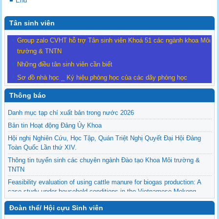
End
Tân sinh viên
Group zalo CVHT hỗ trợ Tân sinh viên Khoá 51 các ngành khoa Môi
trường & TNTN
Những điều tân sinh viên cần biết
Sơ đồ nhà học _ Ký hiệu phòng học của các dãy phòng học
Thông báo
Danh mục tạp chí xuất bản trong nước 2026
Bản tin Hoạt động Đảng Ủy Khoa
Hội nghị Nghiên Cứu, Học Tập, Quán Triệt Nghị Quyết Đại Hội Đảng
Toàn Quốc Lần thứ XIV.
Thông tin tuyển sinh các chuyên ngành Đào tạo Khoa Môi trường &
TNTN
Feasibility evaluation of using cattle manure for biogas production: A
case study under household conditions in the Vietnamese Mekong
Delta
Đoàn thể/ Hội cựu Sinh viên
Sediment properties in flood-based farming systems in the Vietnamese