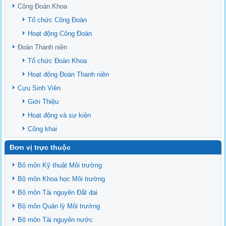
upstream Mekong Delta
Công Đoàn Khoa
Danh mục tạp chí xuất bản Quốc Tế 2026
Tổ chức Công Đoàn
Danh Mục các Đề Tài NCKH cấp Tỉnh năm 2024
Hoạt động Công Đoàn
Văn bản - Quy định
Đoàn Thanh niên
Ban chấp hành Đảng bộ khoa
Tổ chức Đoàn Khoa
Hoạt động Đoàn Thanh niên
Cựu Sinh Viên
Giới Thiệu
Hoạt động và sự kiện
Công khai
Đơn vị trực thuộc
Bô môn Kỹ thuật Môi trường
Bộ môn Khoa học Môi trường
Bộ môn Tài nguyên Đất đai
Bộ môn Quản lý Môi trường
Bộ môn Tài nguyên nước