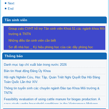
Next
End
Tân sinh viên
Group zalo CVHT hỗ trợ Tân sinh viên Khoá 51 các ngành khoa Môi
trường & TNTN
Những điều tân sinh viên cần biết
Sơ đồ nhà học _ Ký hiệu phòng học của các dãy phòng học
Thông báo
Danh mục tạp chí xuất bản trong nước 2026
Bản tin Hoạt động Đảng Ủy Khoa
Hội nghị Nghiên Cứu, Học Tập, Quán Triệt Nghị Quyết Đại Hội Đảng
Toàn Quốc Lần thứ XIV.
Thông tin tuyển sinh các chuyên ngành Đào tạo Khoa Môi trường &
TNTN
Feasibility evaluation of using cattle manure for biogas production: A
case study under household conditions in the Vietnamese Mekong
Delta