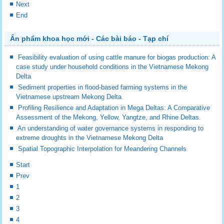
Next
End
Ấn phẩm khoa học mới - Các bài báo - Tạp chí
Feasibility evaluation of using cattle manure for biogas production: A
case study under household conditions in the Vietnamese Mekong
Delta
Sediment properties in flood-based farming systems in the
Vietnamese upstream Mekong Delta
Profiling Resilience and Adaptation in Mega Deltas: A Comparative
Assessment of the Mekong, Yellow, Yangtze, and Rhine Deltas.
An understanding of water governance systems in responding to
extreme droughts in the Vietnamese Mekong Delta
Spatial Topographic Interpolation for Meandering Channels
Start
Prev
1
2
3
4