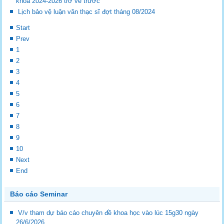
khóa 2024-2026 trở về trước
Lịch bảo vệ luận văn thạc sĩ đợt tháng 08/2024
Start
Prev
1
2
3
4
5
6
7
8
9
10
Next
End
Báo cáo Seminar
V/v tham dự báo cáo chuyên đề khoa học vào lúc 15g30 ngày
26/6/2026