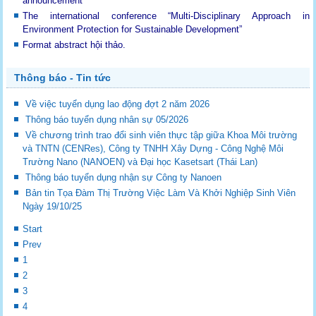
announcement
The international conference “Multi-Disciplinary Approach in
Environment Protection for Sustainable Development”
Format abstract hội thảo.
Thông báo - Tin tức
Về việc tuyển dụng lao động đợt 2 năm 2026
Thông báo tuyển dụng nhân sự 05/2026
Về chương trình trao đổi sinh viên thực tập giữa Khoa Môi trường
và TNTN (CENRes), Công ty TNHH Xây Dựng - Công Nghệ Môi
Trường Nano (NANOEN) và Đại học Kasetsart (Thái Lan)
Thông báo tuyển dụng nhận sự Công ty Nanoen
Bản tin Tọa Đàm Thị Trường Việc Làm Và Khởi Nghiệp Sinh Viên
Ngày 19/10/25
Start
Prev
1
2
3
4