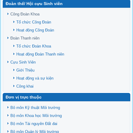
Đoàn thể/ Hội cựu Sinh viên
Sediment properties in flood-based farming systems in the Vietnamese
upstream Mekong Delta
Công Đoàn Khoa
Danh mục tạp chí xuất bản Quốc Tế 2026
Tổ chức Công Đoàn
Danh Mục các Đề Tài NCKH cấp Tỉnh năm 2024
Hoạt động Công Đoàn
Văn bản - Quy định
Đoàn Thanh niên
Ban chấp hành Đảng bộ khoa
Tổ chức Đoàn Khoa
Hoạt động Đoàn Thanh niên
Cựu Sinh Viên
Giới Thiệu
Hoạt động và sự kiện
Công khai
Đơn vị trực thuộc
Bô môn Kỹ thuật Môi trường
Bộ môn Khoa học Môi trường
Bộ môn Tài nguyên Đất đai
Bộ môn Quản lý Môi trường