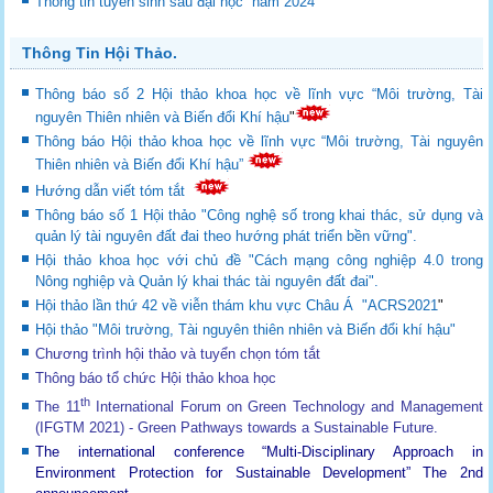
Thông tin tuyển sinh sau đại học năm 2024
Thông Tin Hội Thảo.
Thông báo số 2 Hội thảo khoa học về lĩnh vực “Môi trường, Tài
nguyên Thiên nhiên và Biến đổi Khí hậu
"
Thông báo Hội thảo khoa học về lĩnh vực “Môi trường, Tài nguyên
Thiên nhiên và Biến đổi Khí hậu”
Hướng dẫn viết tóm tắt
Thông báo số 1 Hội thảo "Công nghệ số trong khai thác, sử dụng và
quản lý tài nguyên đất đai theo hướng phát triển bền vững".
Hội thảo khoa học với chủ đề "Cách mạng công nghiệp 4.0 trong
Nông nghiệp và Quản lý khai thác tài nguyên đất đai".
Hội thảo lần thứ 42 về viễn thám khu vực Châu Á "ACRS2021
"
Hội thảo "Môi trường, Tài nguyên thiên nhiên và Biến đổi khí hậu"
Chương trình hội thảo và tuyển chọn tóm tắt
Thông báo tổ chức Hội thảo khoa học
th
The 11
International Forum on Green Technology and Management
(IFGTM 2021) - Green Pathways towards a Sustainable Future
.
The international conference “Multi-Disciplinary Approach in
Environment Protection for Sustainable Development”
The 2nd