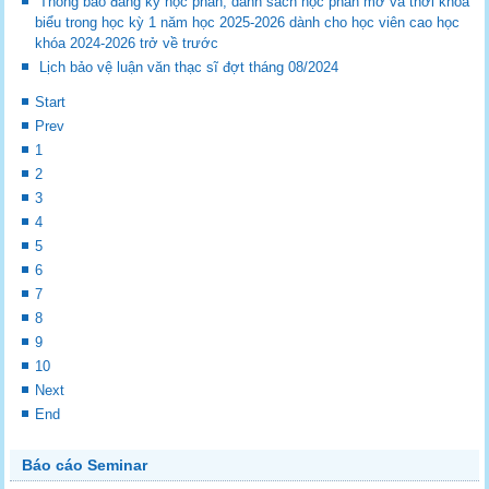
Thông báo đăng ký học phần, danh sách học phần mở và thời khóa
biểu trong học kỳ 1 năm học 2025-2026 dành cho học viên cao học
khóa 2024-2026 trở về trước
Lịch bảo vệ luận văn thạc sĩ đợt tháng 08/2024
Start
Prev
1
2
3
4
5
6
7
8
9
10
Next
End
Báo cáo Seminar