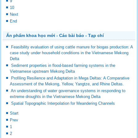
9
10
Next
End
Ấn phẩm khoa học mới - Các bài báo - Tạp chí
Feasibility evaluation of using cattle manure for biogas production: A
case study under household conditions in the Vietnamese Mekong
Delta
Sediment properties in flood-based farming systems in the
Vietnamese upstream Mekong Delta
Profiling Resilience and Adaptation in Mega Deltas: A Comparative
Assessment of the Mekong, Yellow, Yangtze, and Rhine Deltas.
An understanding of water governance systems in responding to
extreme droughts in the Vietnamese Mekong Delta
Spatial Topographic Interpolation for Meandering Channels
Start
Prev
1
2