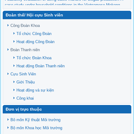
case study under household conditions in the Vietnamese Mekong
Delta
Đoàn thể/ Hội cựu Sinh viên
Sediment properties in flood-based farming systems in the Vietnamese
upstream Mekong Delta
Công Đoàn Khoa
Danh mục tạp chí xuất bản Quốc Tế 2026
Tổ chức Công Đoàn
Danh Mục các Đề Tài NCKH cấp Tỉnh năm 2024
Hoạt động Công Đoàn
Văn bản - Quy định
Đoàn Thanh niên
Ban chấp hành Đảng bộ khoa
Tổ chức Đoàn Khoa
Hoạt động Đoàn Thanh niên
Cựu Sinh Viên
Giới Thiệu
Hoạt động và sự kiện
Công khai
Đơn vị trực thuộc
Bô môn Kỹ thuật Môi trường
Bộ môn Khoa học Môi trường