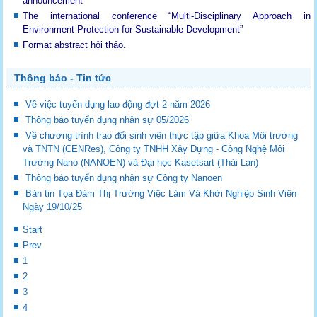
announcement
The international conference “Multi-Disciplinary Approach in
Environment Protection for Sustainable Development”
Format abstract hội thảo.
Thông báo - Tin tức
Về việc tuyển dụng lao động đợt 2 năm 2026
Thông báo tuyển dụng nhân sự 05/2026
Về chương trình trao đổi sinh viên thực tập giữa Khoa Môi trường
và TNTN (CENRes), Công ty TNHH Xây Dựng - Công Nghệ Môi
Trường Nano (NANOEN) và Đại học Kasetsart (Thái Lan)
Thông báo tuyển dụng nhận sự Công ty Nanoen
Bản tin Tọa Đàm Thị Trường Việc Làm Và Khởi Nghiệp Sinh Viên
Ngày 19/10/25
Start
Prev
1
2
3
4