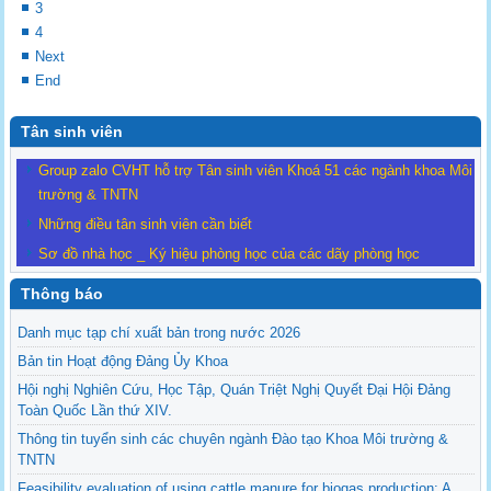
3
4
Next
End
Tân sinh viên
Group zalo CVHT hỗ trợ Tân sinh viên Khoá 51 các ngành khoa Môi
trường & TNTN
Những điều tân sinh viên cần biết
Sơ đồ nhà học _ Ký hiệu phòng học của các dãy phòng học
Thông báo
Danh mục tạp chí xuất bản trong nước 2026
Bản tin Hoạt động Đảng Ủy Khoa
Hội nghị Nghiên Cứu, Học Tập, Quán Triệt Nghị Quyết Đại Hội Đảng
Toàn Quốc Lần thứ XIV.
Thông tin tuyển sinh các chuyên ngành Đào tạo Khoa Môi trường &
TNTN
Feasibility evaluation of using cattle manure for biogas production: A