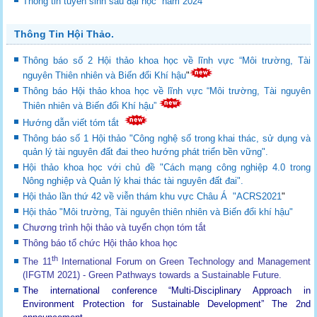
Thông tin tuyển sinh sau đại học năm 2024
Thông Tin Hội Thảo.
Thông báo số 2 Hội thảo khoa học về lĩnh vực “Môi trường, Tài
nguyên Thiên nhiên và Biến đổi Khí hậu
"
Thông báo Hội thảo khoa học về lĩnh vực “Môi trường, Tài nguyên
Thiên nhiên và Biến đổi Khí hậu”
Hướng dẫn viết tóm tắt
Thông báo số 1 Hội thảo "Công nghệ số trong khai thác, sử dụng và
quản lý tài nguyên đất đai theo hướng phát triển bền vững".
Hội thảo khoa học với chủ đề "Cách mạng công nghiệp 4.0 trong
Nông nghiệp và Quản lý khai thác tài nguyên đất đai".
Hội thảo lần thứ 42 về viễn thám khu vực Châu Á "ACRS2021
"
Hội thảo "Môi trường, Tài nguyên thiên nhiên và Biến đổi khí hậu"
Chương trình hội thảo và tuyển chọn tóm tắt
Thông báo tổ chức Hội thảo khoa học
th
The 11
International Forum on Green Technology and Management
(IFGTM 2021) - Green Pathways towards a Sustainable Future
.
The international conference “Multi-Disciplinary Approach in
Environment Protection for Sustainable Development”
The 2nd