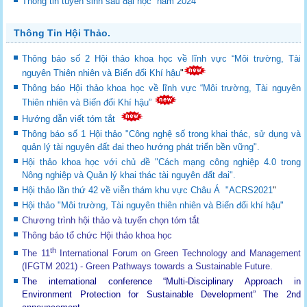
Thông tin tuyển sinh sau đại học năm 2024
Thông Tin Hội Thảo.
Thông báo số 2 Hội thảo khoa học về lĩnh vực “Môi trường, Tài
nguyên Thiên nhiên và Biến đổi Khí hậu
"
Thông báo Hội thảo khoa học về lĩnh vực “Môi trường, Tài nguyên
Thiên nhiên và Biến đổi Khí hậu”
Hướng dẫn viết tóm tắt
Thông báo số 1 Hội thảo "Công nghệ số trong khai thác, sử dụng và
quản lý tài nguyên đất đai theo hướng phát triển bền vững".
Hội thảo khoa học với chủ đề "Cách mạng công nghiệp 4.0 trong
Nông nghiệp và Quản lý khai thác tài nguyên đất đai".
Hội thảo lần thứ 42 về viễn thám khu vực Châu Á "ACRS2021
"
Hội thảo "Môi trường, Tài nguyên thiên nhiên và Biến đổi khí hậu"
Chương trình hội thảo và tuyển chọn tóm tắt
Thông báo tổ chức Hội thảo khoa học
th
The 11
International Forum on Green Technology and Management
(IFGTM 2021) - Green Pathways towards a Sustainable Future
.
The international conference “Multi-Disciplinary Approach in
Environment Protection for Sustainable Development”
The 2nd