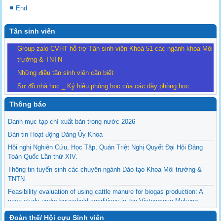
End
Tân sinh viên
Group zalo CVHT hỗ trợ Tân sinh viên Khoá 51 các ngành khoa Môi
trường & TNTN
Những điều tân sinh viên cần biết
Sơ đồ nhà học _ Ký hiệu phòng học của các dãy phòng học
Thông báo
Danh mục tạp chí xuất bản trong nước 2026
Bản tin Hoạt động Đảng Ủy Khoa
Hội nghị Nghiên Cứu, Học Tập, Quán Triệt Nghị Quyết Đại Hội Đảng
Toàn Quốc Lần thứ XIV.
Thông tin tuyển sinh các chuyên ngành Đào tạo Khoa Môi trường &
TNTN
Feasibility evaluation of using cattle manure for biogas production: A
case study under household conditions in the Vietnamese Mekong
Delta
Đoàn thể/ Hội cựu Sinh viên