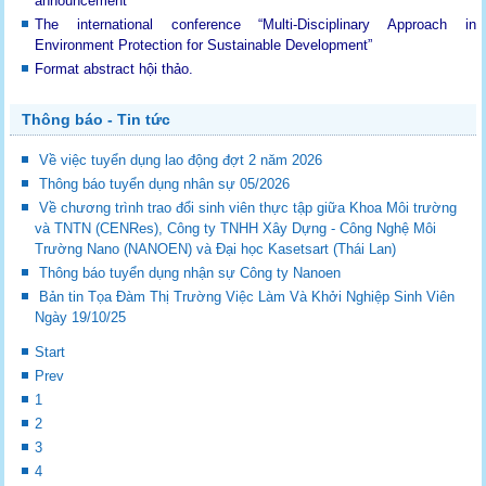
announcement
The international conference “Multi-Disciplinary Approach in
Environment Protection for Sustainable Development”
Format abstract hội thảo.
Thông báo - Tin tức
Về việc tuyển dụng lao động đợt 2 năm 2026
Thông báo tuyển dụng nhân sự 05/2026
Về chương trình trao đổi sinh viên thực tập giữa Khoa Môi trường
và TNTN (CENRes), Công ty TNHH Xây Dựng - Công Nghệ Môi
Trường Nano (NANOEN) và Đại học Kasetsart (Thái Lan)
Thông báo tuyển dụng nhận sự Công ty Nanoen
Bản tin Tọa Đàm Thị Trường Việc Làm Và Khởi Nghiệp Sinh Viên
Ngày 19/10/25
Start
Prev
1
2
3
4