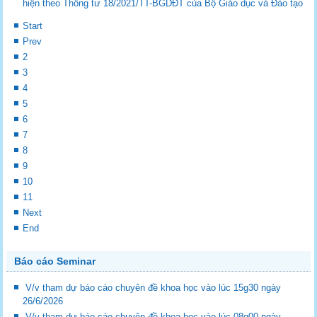
hiện theo Thông tư 18/2021/TT-BGDĐT của Bộ Giáo dục và Đào tạo
Start
Prev
2
3
4
5
6
7
8
9
10
11
Next
End
Báo cáo Seminar
V/v tham dự báo cáo chuyên đề khoa học vào lúc 15g30 ngày
26/6/2026
V/v tham dự báo cáo chuyên đề khoa học vào lúc 08g00 ngày