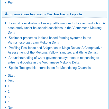
End
Ấn phẩm khoa học mới - Các bài báo - Tạp chí
Feasibility evaluation of using cattle manure for biogas production: A
case study under household conditions in the Vietnamese Mekong
Delta
Sediment properties in flood-based farming systems in the
Vietnamese upstream Mekong Delta
Profiling Resilience and Adaptation in Mega Deltas: A Comparative
Assessment of the Mekong, Yellow, Yangtze, and Rhine Deltas.
An understanding of water governance systems in responding to
extreme droughts in the Vietnamese Mekong Delta
Spatial Topographic Interpolation for Meandering Channels
Start
Prev
1
2
3
4
Next