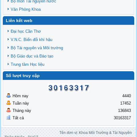
Bộ môn Tài nguyên nước
Văn Phòng Khoa
Liên kết web
Đại học Cần Thơ
V.N.C. Biến đổi khí hậu
Bộ Tài nguyên và Môi trường
Bộ Giáo dục và Đào tạo
Trung tâm Học liệu
Số lượt truy cập
Hôm nay
4440
Tuần này
17452
Tháng này
136843
Tất cả
30163317
Tên đơn vị: Khoa Môi Trường & Tài Nguyên