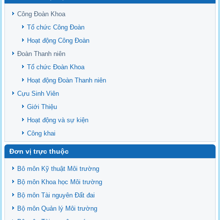
Sediment properties in flood-based farming systems in the Vietnamese
upstream Mekong Delta
Công Đoàn Khoa
Danh mục tạp chí xuất bản Quốc Tế 2026
Tổ chức Công Đoàn
Danh Mục các Đề Tài NCKH cấp Tỉnh năm 2024
Hoạt động Công Đoàn
Văn bản - Quy định
Đoàn Thanh niên
Ban chấp hành Đảng bộ khoa
Tổ chức Đoàn Khoa
Hoạt động Đoàn Thanh niên
Cựu Sinh Viên
Giới Thiệu
Hoạt động và sự kiện
Công khai
Đơn vị trực thuộc
Bô môn Kỹ thuật Môi trường
Bộ môn Khoa học Môi trường
Bộ môn Tài nguyên Đất đai
Bộ môn Quản lý Môi trường