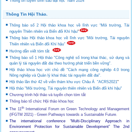
Thông tin tuyển sinh sau đại học năm 2024
Thông Tin Hội Thảo.
Thông báo số 2 Hội thảo khoa học về lĩnh vực “Môi trường, Tài
nguyên Thiên nhiên và Biến đổi Khí hậu
"
Thông báo Hội thảo khoa học về lĩnh vực “Môi trường, Tài nguyên
Thiên nhiên và Biến đổi Khí hậu”
Hướng dẫn viết tóm tắt
Thông báo số 1 Hội thảo "Công nghệ số trong khai thác, sử dụng và
quản lý tài nguyên đất đai theo hướng phát triển bền vững".
Hội thảo khoa học với chủ đề "Cách mạng công nghiệp 4.0 trong
Nông nghiệp và Quản lý khai thác tài nguyên đất đai".
Hội thảo lần thứ 42 về viễn thám khu vực Châu Á "ACRS2021
"
Hội thảo "Môi trường, Tài nguyên thiên nhiên và Biến đổi khí hậu"
Chương trình hội thảo và tuyển chọn tóm tắt
Thông báo tổ chức Hội thảo khoa học
th
The 11
International Forum on Green Technology and Management
(IFGTM 2021) - Green Pathways towards a Sustainable Future
.
The international conference “Multi-Disciplinary Approach in
Environment Protection for Sustainable Development”
The 2nd