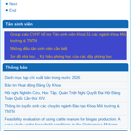
Next
End
Tân sinh viên
Group zalo CVHT hỗ trợ Tân sinh viên Khoá 51 các ngành khoa Môi
trường & TNTN
Những điều tân sinh viên cần biết
Sơ đồ nhà học _ Ký hiệu phòng học của các dãy phòng học
Thông báo
Danh mục tạp chí xuất bản trong nước 2026
Bản tin Hoạt động Đảng Ủy Khoa
Hội nghị Nghiên Cứu, Học Tập, Quán Triệt Nghị Quyết Đại Hội Đảng
Toàn Quốc Lần thứ XIV.
Thông tin tuyển sinh các chuyên ngành Đào tạo Khoa Môi trường &
TNTN
Feasibility evaluation of using cattle manure for biogas production: A
case study under household conditions in the Vietnamese Mekong
Delta