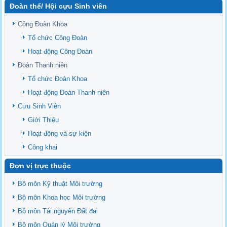
Đoàn thể/ Hội cựu Sinh viên
Sediment properties in flood-based farming systems in the Vietnamese
upstream Mekong Delta
Công Đoàn Khoa
Danh mục tạp chí xuất bản Quốc Tế 2026
Tổ chức Công Đoàn
Danh Mục các Đề Tài NCKH cấp Tỉnh năm 2024
Hoạt động Công Đoàn
Văn bản - Quy định
Đoàn Thanh niên
Ban chấp hành Đảng bộ khoa
Tổ chức Đoàn Khoa
Hoạt động Đoàn Thanh niên
Cựu Sinh Viên
Giới Thiệu
Hoạt động và sự kiện
Công khai
Đơn vị trực thuộc
Bô môn Kỹ thuật Môi trường
Bộ môn Khoa học Môi trường
Bộ môn Tài nguyên Đất đai
Bộ môn Quản lý Môi trường