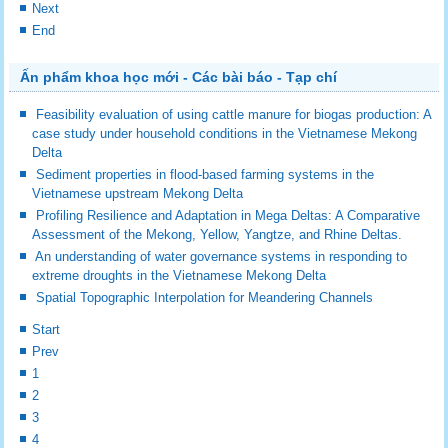
Next
End
Ấn phẩm khoa học mới - Các bài báo - Tạp chí
Feasibility evaluation of using cattle manure for biogas production: A
case study under household conditions in the Vietnamese Mekong
Delta
Sediment properties in flood-based farming systems in the
Vietnamese upstream Mekong Delta
Profiling Resilience and Adaptation in Mega Deltas: A Comparative
Assessment of the Mekong, Yellow, Yangtze, and Rhine Deltas.
An understanding of water governance systems in responding to
extreme droughts in the Vietnamese Mekong Delta
Spatial Topographic Interpolation for Meandering Channels
Start
Prev
1
2
3
4