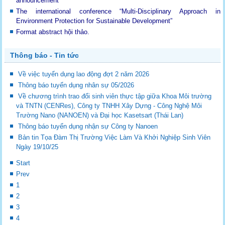
announcement
The international conference “Multi-Disciplinary Approach in
Environment Protection for Sustainable Development”
Format abstract hội thảo.
Thông báo - Tin tức
Về việc tuyển dụng lao động đợt 2 năm 2026
Thông báo tuyển dụng nhân sự 05/2026
Về chương trình trao đổi sinh viên thực tập giữa Khoa Môi trường
và TNTN (CENRes), Công ty TNHH Xây Dựng - Công Nghệ Môi
Trường Nano (NANOEN) và Đại học Kasetsart (Thái Lan)
Thông báo tuyển dụng nhận sự Công ty Nanoen
Bản tin Tọa Đàm Thị Trường Việc Làm Và Khởi Nghiệp Sinh Viên
Ngày 19/10/25
Start
Prev
1
2
3
4