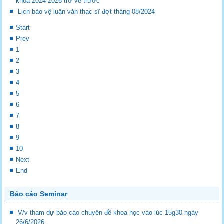
khóa 2024-2026 trở về trước
Lịch bảo vệ luận văn thạc sĩ đợt tháng 08/2024
Start
Prev
1
2
3
4
5
6
7
8
9
10
Next
End
Báo cáo Seminar
V/v tham dự báo cáo chuyên đề khoa học vào lúc 15g30 ngày
26/6/2026