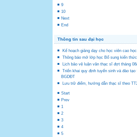
9
10
Next
End
Thông tin sau đại học
Kế hoạch giảng dạy cho học viên cao học
Thông báo mở lớp học Bổ sung kiến thức 
Lịch bảo vệ luận văn thạc sĩ đợt tháng 0
Triển khai quy định tuyển sinh và đào tạ
BGDĐT
Lưu trữ điểm, hướng dẫn thạc sĩ theo TT2
Start
Prev
1
2
3
4
5