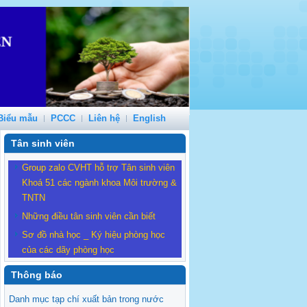
Biểu mẫu
PCCC
Liên hệ
English
Tân sinh viên
Group zalo CVHT hỗ trợ Tân sinh viên
Khoá 51 các ngành khoa Môi trường &
TNTN
Những điều tân sinh viên cần biết
Sơ đồ nhà học _ Ký hiệu phòng học
của các dãy phòng học
Thông báo
Danh mục tạp chí xuất bản trong nước