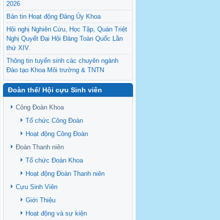
2026
Bản tin Hoạt động Đảng Ủy Khoa
Hội nghị Nghiên Cứu, Học Tập, Quán Triệt
Nghị Quyết Đại Hội Đảng Toàn Quốc Lần
thứ XIV.
Thông tin tuyển sinh các chuyên ngành
Đào tạo Khoa Môi trường & TNTN
Feasibility evaluation of using cattle
Đoàn thể/ Hội cựu Sinh viên
manure for biogas production: A case study
under household conditions in the
Công Đoàn Khoa
Vietnamese Mekong Delta
Tổ chức Công Đoàn
Sediment properties in flood-based farming
NEXT
systems in the Vietnamese upstream
Hoạt động Công Đoàn
Mekong Delta
Đoàn Thanh niên
Danh mục tạp chí xuất bản Quốc Tế 2026
Tổ chức Đoàn Khoa
Danh Mục các Đề Tài NCKH cấp Tỉnh năm
Hoạt động Đoàn Thanh niên
2024
Cựu Sinh Viên
Văn bản - Quy định
Giới Thiệu
Ban chấp hành Đảng bộ khoa
Hoạt động và sự kiện