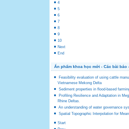
4
5
6
7
8
9
10
Next
End
Ấn phẩm khoa học mới - Các bài báo -
Feasibility evaluation of using cattle man
Vietnamese Mekong Delta
Sediment properties in flood-based farm
Profiling Resilience and Adaptation in M
Rhine Deltas.
An understanding of water governance sy
Spatial Topographic Interpolation for Mea
Start