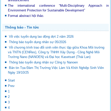
announcement
The international conference “Multi-Disciplinary Approach in
Environment Protection for Sustainable Development”
Format abstract hội thảo.
Thông báo - Tin tức
Về việc tuyển dụng lao động đợt 2 năm 2026
Thông báo tuyển dụng nhân sự 05/2026
Về chương trình trao đổi sinh viên thực tập giữa Khoa Môi trường
và TNTN (CENRes), Công ty TNHH Xây Dựng - Công Nghệ Môi
Trường Nano (NANOEN) và Đại học Kasetsart (Thái Lan)
Thông báo tuyển dụng nhận sự Công ty Nanoen
Bản tin Tọa Đàm Thị Trường Việc Làm Và Khởi Nghiệp Sinh Viên
Ngày 19/10/25
Start
Prev
1
2
3
4