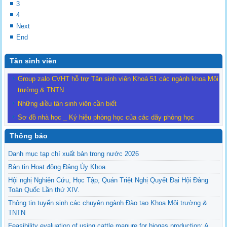
3
4
Next
End
Tân sinh viên
Group zalo CVHT hỗ trợ Tân sinh viên Khoá 51 các ngành khoa Môi
trường & TNTN
Những điều tân sinh viên cần biết
Sơ đồ nhà học _ Ký hiệu phòng học của các dãy phòng học
Thông báo
Danh mục tạp chí xuất bản trong nước 2026
Bản tin Hoạt động Đảng Ủy Khoa
Hội nghị Nghiên Cứu, Học Tập, Quán Triệt Nghị Quyết Đại Hội Đảng
Toàn Quốc Lần thứ XIV.
Thông tin tuyển sinh các chuyên ngành Đào tạo Khoa Môi trường &
TNTN
Feasibility evaluation of using cattle manure for biogas production: A