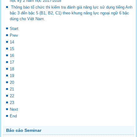
học kỳ 2 năm học 2017-2018
Thông báo tổ chức thi kiểm tra đánh giá năng lực sử dụng tiếng Anh
bậc 3 đến bậc 5 (B1, B2, C1) theo khung năng lực ngoại ngữ 6 bậc
dùng cho Việt Nam.
Start
Prev
14
15
16
17
18
19
20
21
22
23
Next
End
Báo cáo Seminar