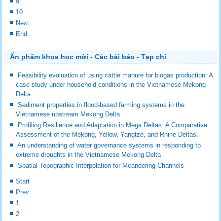
9
10
Next
End
Ấn phẩm khoa học mới - Các bài báo - Tạp chí
Feasibility evaluation of using cattle manure for biogas production: A
case study under household conditions in the Vietnamese Mekong
Delta
Sediment properties in flood-based farming systems in the
Vietnamese upstream Mekong Delta
Profiling Resilience and Adaptation in Mega Deltas: A Comparative
Assessment of the Mekong, Yellow, Yangtze, and Rhine Deltas.
An understanding of water governance systems in responding to
extreme droughts in the Vietnamese Mekong Delta
Spatial Topographic Interpolation for Meandering Channels
Start
Prev
1
2