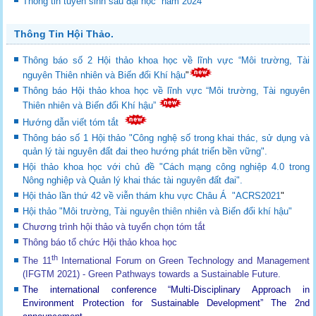
Thông tin tuyển sinh sau đại học năm 2024
Thông Tin Hội Thảo.
Thông báo số 2 Hội thảo khoa học về lĩnh vực “Môi trường, Tài
nguyên Thiên nhiên và Biến đổi Khí hậu
"
Thông báo Hội thảo khoa học về lĩnh vực “Môi trường, Tài nguyên
Thiên nhiên và Biến đổi Khí hậu”
Hướng dẫn viết tóm tắt
Thông báo số 1 Hội thảo "Công nghệ số trong khai thác, sử dụng và
quản lý tài nguyên đất đai theo hướng phát triển bền vững".
Hội thảo khoa học với chủ đề "Cách mạng công nghiệp 4.0 trong
Nông nghiệp và Quản lý khai thác tài nguyên đất đai".
Hội thảo lần thứ 42 về viễn thám khu vực Châu Á "ACRS2021
"
Hội thảo "Môi trường, Tài nguyên thiên nhiên và Biến đổi khí hậu"
Chương trình hội thảo và tuyển chọn tóm tắt
Thông báo tổ chức Hội thảo khoa học
th
The 11
International Forum on Green Technology and Management
(IFGTM 2021) - Green Pathways towards a Sustainable Future
.
The international conference “Multi-Disciplinary Approach in
Environment Protection for Sustainable Development”
The 2nd