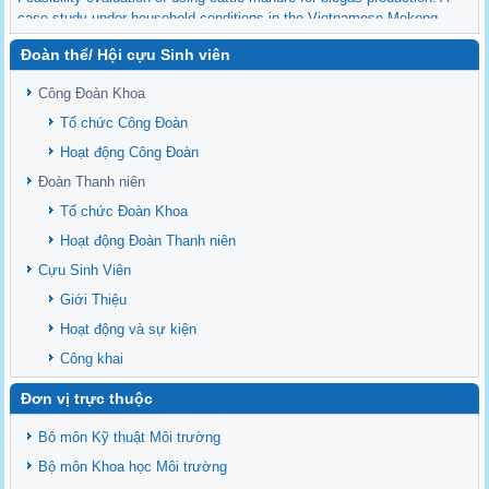
case study under household conditions in the Vietnamese Mekong
Delta
Đoàn thể/ Hội cựu Sinh viên
Sediment properties in flood-based farming systems in the Vietnamese
upstream Mekong Delta
Công Đoàn Khoa
Danh mục tạp chí xuất bản Quốc Tế 2026
Tổ chức Công Đoàn
Danh Mục các Đề Tài NCKH cấp Tỉnh năm 2024
Hoạt động Công Đoàn
Văn bản - Quy định
Đoàn Thanh niên
Ban chấp hành Đảng bộ khoa
Tổ chức Đoàn Khoa
Hoạt động Đoàn Thanh niên
Cựu Sinh Viên
Giới Thiệu
Hoạt động và sự kiện
Công khai
Đơn vị trực thuộc
Bô môn Kỹ thuật Môi trường
Bộ môn Khoa học Môi trường