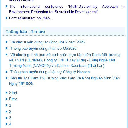
announcement
The international conference “Multi-Disciplinary Approach in
Environment Protection for Sustainable Development”
Format abstract hội thảo.
Thông báo - Tin tức
Về việc tuyển dụng lao động đợt 2 năm 2026
Thông báo tuyển dụng nhân sự 05/2026
Về chương trình trao đổi sinh viên thực tập giữa Khoa Môi trường
và TNTN (CENRes), Công ty TNHH Xây Dựng - Công Nghệ Môi
Trường Nano (NANOEN) và Đại học Kasetsart (Thái Lan)
Thông báo tuyển dụng nhận sự Công ty Nanoen
Bản tin Tọa Đàm Thị Trường Việc Làm Và Khởi Nghiệp Sinh Viên
Ngày 19/10/25
Start
Prev
1
2
3
4