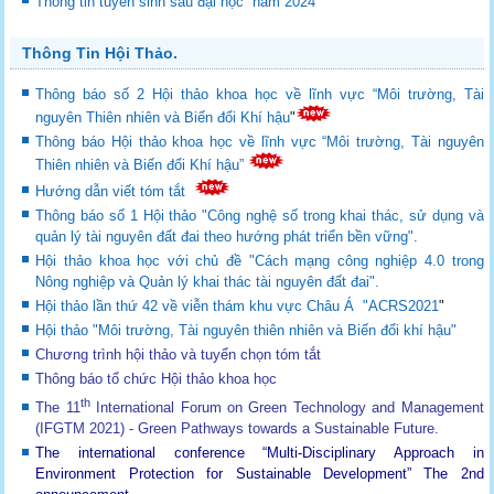
Thông tin tuyển sinh sau đại học năm 2024
Thông Tin Hội Thảo.
Thông báo số 2 Hội thảo khoa học về lĩnh vực “Môi trường, Tài
nguyên Thiên nhiên và Biến đổi Khí hậu
"
Thông báo Hội thảo khoa học về lĩnh vực “Môi trường, Tài nguyên
Thiên nhiên và Biến đổi Khí hậu”
Hướng dẫn viết tóm tắt
Thông báo số 1 Hội thảo "Công nghệ số trong khai thác, sử dụng và
quản lý tài nguyên đất đai theo hướng phát triển bền vững".
Hội thảo khoa học với chủ đề "Cách mạng công nghiệp 4.0 trong
Nông nghiệp và Quản lý khai thác tài nguyên đất đai".
Hội thảo lần thứ 42 về viễn thám khu vực Châu Á "ACRS2021
"
Hội thảo "Môi trường, Tài nguyên thiên nhiên và Biến đổi khí hậu"
Chương trình hội thảo và tuyển chọn tóm tắt
Thông báo tổ chức Hội thảo khoa học
th
The 11
International Forum on Green Technology and Management
(IFGTM 2021) - Green Pathways towards a Sustainable Future
.
The international conference “Multi-Disciplinary Approach in
Environment Protection for Sustainable Development”
The 2nd