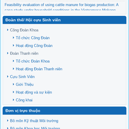
Feasibility evaluation of using cattle manure for biogas production: A
case study under household conditions in the Vietnamese Mekong
Delta
Đoàn thể/ Hội cựu Sinh viên
Sediment properties in flood-based farming systems in the Vietnamese
upstream Mekong Delta
Công Đoàn Khoa
Danh mục tạp chí xuất bản Quốc Tế 2026
Tổ chức Công Đoàn
Danh Mục các Đề Tài NCKH cấp Tỉnh năm 2024
Hoạt động Công Đoàn
Văn bản - Quy định
Đoàn Thanh niên
Ban chấp hành Đảng bộ khoa
Tổ chức Đoàn Khoa
Hoạt động Đoàn Thanh niên
Cựu Sinh Viên
Giới Thiệu
Hoạt động và sự kiện
Công khai
Đơn vị trực thuộc
Bô môn Kỹ thuật Môi trường
Bộ môn Khoa học Môi trường