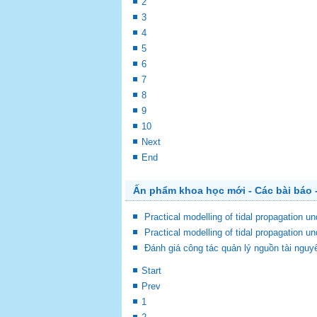
2
3
4
5
6
7
8
9
10
Next
End
Ấn phẩm khoa học mới - Các bài báo -
Practical modelling of tidal propagation un
Practical modelling of tidal propagation un
Đánh giá công tác quản lý nguồn tài nguy
Start
Prev
1