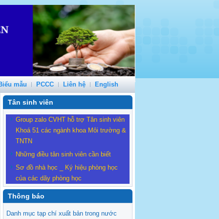
Biểu mẫu
PCCC
Liên hệ
English
Tân sinh viên
Group zalo CVHT hỗ trợ Tân sinh viên
Khoá 51 các ngành khoa Môi trường &
TNTN
Những điều tân sinh viên cần biết
Sơ đồ nhà học _ Ký hiệu phòng học
của các dãy phòng học
Thông báo
Danh mục tạp chí xuất bản trong nước