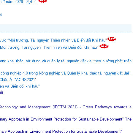
c sĩ năm 2026 - đợt 2.
24
vực “Môi trường, Tài nguyên Thiên nhiên và Biến đổi Khí hậu
"
“Môi trường, Tài nguyên Thiên nhiên và Biến đổi Khí hậu”
ong khai thác, sử dụng và quản lý tài nguyên đất đai theo hướng phát triển
ông nghiệp 4.0 trong Nông nghiệp và Quản lý khai thác tài nguyên đất đai".
ực Châu Á "ACRS2021
"
ên và Biến đổi khí hậu"
tắt
 Technology and Management (IFGTM 2021) - Green Pathways towards a
plinary Approach in Environment Protection for Sustainable Development”
The
plinary Approach in Environment Protection for Sustainable Development”