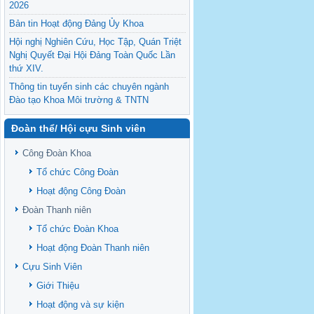
2026
Bản tin Hoạt động Đảng Ủy Khoa
Hội nghị Nghiên Cứu, Học Tập, Quán Triệt
Nghị Quyết Đại Hội Đảng Toàn Quốc Lần
thứ XIV.
Thông tin tuyển sinh các chuyên ngành
Đào tạo Khoa Môi trường & TNTN
Feasibility evaluation of using cattle
Đoàn thể/ Hội cựu Sinh viên
manure for biogas production: A case study
under household conditions in the
Công Đoàn Khoa
Vietnamese Mekong Delta
Tổ chức Công Đoàn
Sediment properties in flood-based farming
NEXT
systems in the Vietnamese upstream
Hoạt động Công Đoàn
Mekong Delta
Đoàn Thanh niên
Danh mục tạp chí xuất bản Quốc Tế 2026
Tổ chức Đoàn Khoa
Danh Mục các Đề Tài NCKH cấp Tỉnh năm
Hoạt động Đoàn Thanh niên
2024
Cựu Sinh Viên
Văn bản - Quy định
Giới Thiệu
Ban chấp hành Đảng bộ khoa
Hoạt động và sự kiện