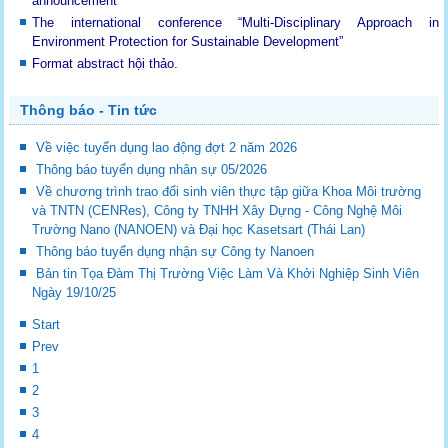
announcement
The international conference “Multi-Disciplinary Approach in
Environment Protection for Sustainable Development”
Format abstract hội thảo.
Thông báo - Tin tức
Về việc tuyển dụng lao động đợt 2 năm 2026
Thông báo tuyển dụng nhân sự 05/2026
Về chương trình trao đổi sinh viên thực tập giữa Khoa Môi trường
và TNTN (CENRes), Công ty TNHH Xây Dựng - Công Nghệ Môi
Trường Nano (NANOEN) và Đại học Kasetsart (Thái Lan)
Thông báo tuyển dụng nhận sự Công ty Nanoen
Bản tin Tọa Đàm Thị Trường Việc Làm Và Khởi Nghiệp Sinh Viên
Ngày 19/10/25
Start
Prev
1
2
3
4