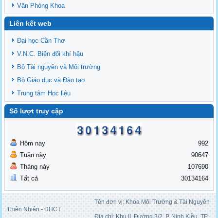
Văn Phòng Khoa
Liên kết web
Đại học Cần Thơ
V.N.C. Biến đổi khí hậu
Bộ Tài nguyên và Môi trường
Bộ Giáo dục và Đào tạo
Trung tâm Học liệu
Số lượt truy cập
Hôm nay
992
Tuần này
90647
Tháng này
107690
Tất cả
30134164
Tên đơn vị: Khoa Môi Trường & Tài Nguyên
Thiên Nhiên - ĐHCT
Địa chỉ: Khu II, Đường 3/2, P. Ninh Kiều, TP.