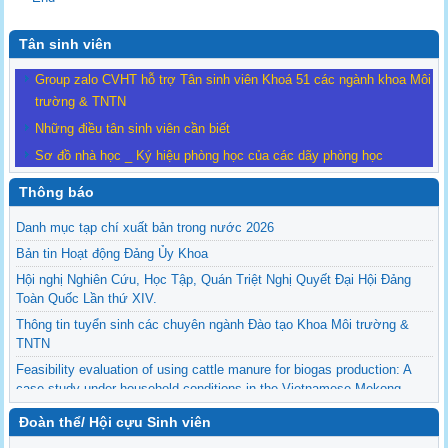
Tân sinh viên
Group zalo CVHT hỗ trợ Tân sinh viên Khoá 51 các ngành khoa Môi
trường & TNTN
Những điều tân sinh viên cần biết
Sơ đồ nhà học _ Ký hiệu phòng học của các dãy phòng học
Thông báo
Danh mục tạp chí xuất bản trong nước 2026
Bản tin Hoạt động Đảng Ủy Khoa
Hội nghị Nghiên Cứu, Học Tập, Quán Triệt Nghị Quyết Đại Hội Đảng
Toàn Quốc Lần thứ XIV.
Thông tin tuyển sinh các chuyên ngành Đào tạo Khoa Môi trường &
TNTN
Feasibility evaluation of using cattle manure for biogas production: A
case study under household conditions in the Vietnamese Mekong
Delta
Đoàn thể/ Hội cựu Sinh viên
Sediment properties in flood-based farming systems in the Vietnamese