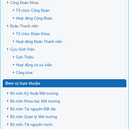
upstream Mekong Delta
Công Đoàn Khoa
Danh mục tạp chí xuất bản Quốc Tế 2026
Tổ chức Công Đoàn
Danh Mục các Đề Tài NCKH cấp Tỉnh năm 2024
Hoạt động Công Đoàn
Văn bản - Quy định
Đoàn Thanh niên
Ban chấp hành Đảng bộ khoa
Tổ chức Đoàn Khoa
Hoạt động Đoàn Thanh niên
Cựu Sinh Viên
Giới Thiệu
Hoạt động và sự kiện
Công khai
Đơn vị trực thuộc
Bô môn Kỹ thuật Môi trường
Bộ môn Khoa học Môi trường
Bộ môn Tài nguyên Đất đai
Bộ môn Quản lý Môi trường
Bộ môn Tài nguyên nước