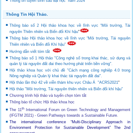
Thông tin tuyển sinh sau đại học năm 2024
Thông Tin Hội Thảo.
Thông báo số 2 Hội thảo khoa học về lĩnh vực “Môi trường, Tài
nguyên Thiên nhiên và Biến đổi Khí hậu
"
Thông báo Hội thảo khoa học về lĩnh vực “Môi trường, Tài nguyên
Thiên nhiên và Biến đổi Khí hậu”
Hướng dẫn viết tóm tắt
Thông báo số 1 Hội thảo "Công nghệ số trong khai thác, sử dụng và
quản lý tài nguyên đất đai theo hướng phát triển bền vững".
Hội thảo khoa học với chủ đề "Cách mạng công nghiệp 4.0 trong
Nông nghiệp và Quản lý khai thác tài nguyên đất đai".
Hội thảo lần thứ 42 về viễn thám khu vực Châu Á "ACRS2021
"
Hội thảo "Môi trường, Tài nguyên thiên nhiên và Biến đổi khí hậu"
Chương trình hội thảo và tuyển chọn tóm tắt
Thông báo tổ chức Hội thảo khoa học
th
The 11
International Forum on Green Technology and Management
(IFGTM 2021) - Green Pathways towards a Sustainable Future
.
The international conference “Multi-Disciplinary Approach in
Environment Protection for Sustainable Development”
The 2nd