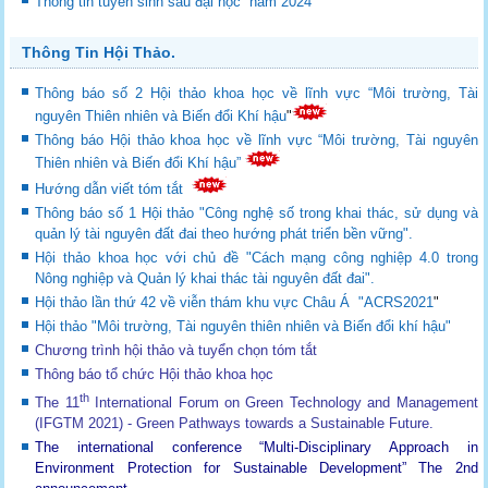
Thông tin tuyển sinh sau đại học năm 2024
Thông Tin Hội Thảo.
Thông báo số 2 Hội thảo khoa học về lĩnh vực “Môi trường, Tài
nguyên Thiên nhiên và Biến đổi Khí hậu
"
Thông báo Hội thảo khoa học về lĩnh vực “Môi trường, Tài nguyên
Thiên nhiên và Biến đổi Khí hậu”
Hướng dẫn viết tóm tắt
Thông báo số 1 Hội thảo "Công nghệ số trong khai thác, sử dụng và
quản lý tài nguyên đất đai theo hướng phát triển bền vững".
Hội thảo khoa học với chủ đề "Cách mạng công nghiệp 4.0 trong
Nông nghiệp và Quản lý khai thác tài nguyên đất đai".
Hội thảo lần thứ 42 về viễn thám khu vực Châu Á "ACRS2021
"
Hội thảo "Môi trường, Tài nguyên thiên nhiên và Biến đổi khí hậu"
Chương trình hội thảo và tuyển chọn tóm tắt
Thông báo tổ chức Hội thảo khoa học
th
The 11
International Forum on Green Technology and Management
(IFGTM 2021) - Green Pathways towards a Sustainable Future
.
The international conference “Multi-Disciplinary Approach in
Environment Protection for Sustainable Development”
The 2nd