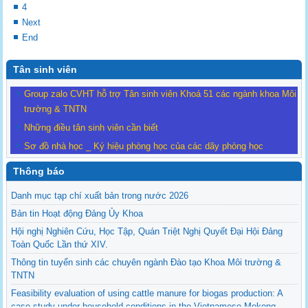
4
Next
End
Tân sinh viên
Group zalo CVHT hỗ trợ Tân sinh viên Khoá 51 các ngành khoa Môi
trường & TNTN
Những điều tân sinh viên cần biết
Sơ đồ nhà học _ Ký hiệu phòng học của các dãy phòng học
Thông báo
Danh mục tạp chí xuất bản trong nước 2026
Bản tin Hoạt động Đảng Ủy Khoa
Hội nghị Nghiên Cứu, Học Tập, Quán Triệt Nghị Quyết Đại Hội Đảng
Toàn Quốc Lần thứ XIV.
Thông tin tuyển sinh các chuyên ngành Đào tạo Khoa Môi trường &
TNTN
Feasibility evaluation of using cattle manure for biogas production: A
case study under household conditions in the Vietnamese Mekong