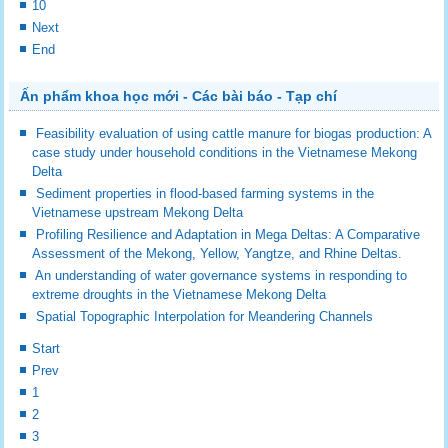
10
Next
End
Ấn phẩm khoa học mới - Các bài báo - Tạp chí
Feasibility evaluation of using cattle manure for biogas production: A
case study under household conditions in the Vietnamese Mekong
Delta
Sediment properties in flood-based farming systems in the
Vietnamese upstream Mekong Delta
Profiling Resilience and Adaptation in Mega Deltas: A Comparative
Assessment of the Mekong, Yellow, Yangtze, and Rhine Deltas.
An understanding of water governance systems in responding to
extreme droughts in the Vietnamese Mekong Delta
Spatial Topographic Interpolation for Meandering Channels
Start
Prev
1
2
3