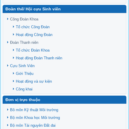
Delta
Đoàn thể/ Hội cựu Sinh viên
Sediment properties in flood-based farming systems in the Vietnamese
upstream Mekong Delta
Công Đoàn Khoa
Danh mục tạp chí xuất bản Quốc Tế 2026
Tổ chức Công Đoàn
Danh Mục các Đề Tài NCKH cấp Tỉnh năm 2024
Hoạt động Công Đoàn
Văn bản - Quy định
Đoàn Thanh niên
Ban chấp hành Đảng bộ khoa
Tổ chức Đoàn Khoa
Hoạt động Đoàn Thanh niên
Cựu Sinh Viên
Giới Thiệu
Hoạt động và sự kiện
Công khai
Đơn vị trực thuộc
Bô môn Kỹ thuật Môi trường
Bộ môn Khoa học Môi trường
Bộ môn Tài nguyên Đất đai