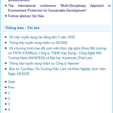
announcement
The international conference “Multi-Disciplinary Approach in
Environment Protection for Sustainable Development”
Format abstract hội thảo.
Thông báo - Tin tức
Về việc tuyển dụng lao động đợt 2 năm 2026
Thông báo tuyển dụng nhân sự 05/2026
Về chương trình trao đổi sinh viên thực tập giữa Khoa Môi trường
và TNTN (CENRes), Công ty TNHH Xây Dựng - Công Nghệ Môi
Trường Nano (NANOEN) và Đại học Kasetsart (Thái Lan)
Thông báo tuyển dụng nhận sự Công ty Nanoen
Bản tin Tọa Đàm Thị Trường Việc Làm Và Khởi Nghiệp Sinh Viên
Ngày 19/10/25
Start
Prev
1
2
3
4