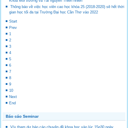
Khoa Môi trường và Tài nguyên Thiên nhiên
Thông báo về việc học viên cao học khóa 25 (2018-2020) sẽ hết thời
gian học tối đa tại Trường Đại học Cần Thơ vào 2022
Start
Prev
1
2
3
4
5
6
7
8
9
10
Next
End
Báo cáo Seminar
V/v tham dự báo cáo chuyên đề khoa học vào lúc 15g30 ngày