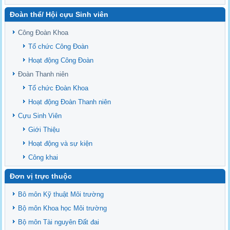
Delta
Đoàn thể/ Hội cựu Sinh viên
Sediment properties in flood-based farming systems in the Vietnamese
upstream Mekong Delta
Công Đoàn Khoa
Danh mục tạp chí xuất bản Quốc Tế 2026
Tổ chức Công Đoàn
Danh Mục các Đề Tài NCKH cấp Tỉnh năm 2024
Hoạt động Công Đoàn
Văn bản - Quy định
Đoàn Thanh niên
Ban chấp hành Đảng bộ khoa
Tổ chức Đoàn Khoa
Hoạt động Đoàn Thanh niên
Cựu Sinh Viên
Giới Thiệu
Hoạt động và sự kiện
Công khai
Đơn vị trực thuộc
Bô môn Kỹ thuật Môi trường
Bộ môn Khoa học Môi trường
Bộ môn Tài nguyên Đất đai