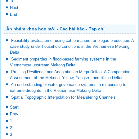
10
Next
End
Ấn phẩm khoa học mới - Các bài báo - Tạp chí
Feasibility evaluation of using cattle manure for biogas production: A
case study under household conditions in the Vietnamese Mekong
Delta
Sediment properties in flood-based farming systems in the
Vietnamese upstream Mekong Delta
Profiling Resilience and Adaptation in Mega Deltas: A Comparative
Assessment of the Mekong, Yellow, Yangtze, and Rhine Deltas.
An understanding of water governance systems in responding to
extreme droughts in the Vietnamese Mekong Delta
Spatial Topographic Interpolation for Meandering Channels
Start
Prev
1
2
3