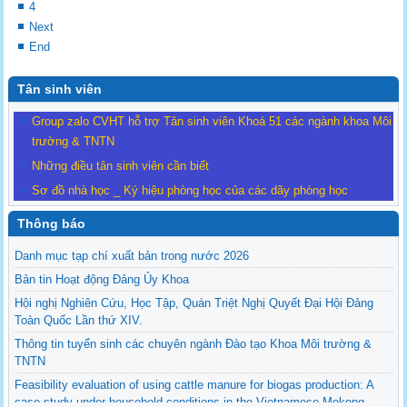
4
Next
End
Tân sinh viên
Group zalo CVHT hỗ trợ Tân sinh viên Khoá 51 các ngành khoa Môi
trường & TNTN
Những điều tân sinh viên cần biết
Sơ đồ nhà học _ Ký hiệu phòng học của các dãy phòng học
Thông báo
Danh mục tạp chí xuất bản trong nước 2026
Bản tin Hoạt động Đảng Ủy Khoa
Hội nghị Nghiên Cứu, Học Tập, Quán Triệt Nghị Quyết Đại Hội Đảng
Toàn Quốc Lần thứ XIV.
Thông tin tuyển sinh các chuyên ngành Đào tạo Khoa Môi trường &
TNTN
Feasibility evaluation of using cattle manure for biogas production: A
case study under household conditions in the Vietnamese Mekong