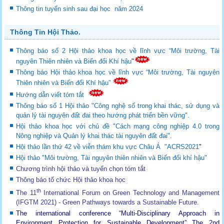
Thông tin tuyển sinh sau đại học năm 2024
Thông Tin Hội Thảo.
Thông báo số 2 Hội thảo khoa học về lĩnh vực “Môi trường, Tài
nguyên Thiên nhiên và Biến đổi Khí hậu
"
Thông báo Hội thảo khoa học về lĩnh vực “Môi trường, Tài nguyên
Thiên nhiên và Biến đổi Khí hậu”
Hướng dẫn viết tóm tắt
Thông báo số 1 Hội thảo "Công nghệ số trong khai thác, sử dụng và
quản lý tài nguyên đất đai theo hướng phát triển bền vững".
Hội thảo khoa học với chủ đề "Cách mạng công nghiệp 4.0 trong
Nông nghiệp và Quản lý khai thác tài nguyên đất đai".
Hội thảo lần thứ 42 về viễn thám khu vực Châu Á "ACRS2021
"
Hội thảo "Môi trường, Tài nguyên thiên nhiên và Biến đổi khí hậu"
Chương trình hội thảo và tuyển chọn tóm tắt
Thông báo tổ chức Hội thảo khoa học
th
The 11
International Forum on Green Technology and Management
(IFGTM 2021) - Green Pathways towards a Sustainable Future
.
The international conference “Multi-Disciplinary Approach in
Environment Protection for Sustainable Development”
The 2nd