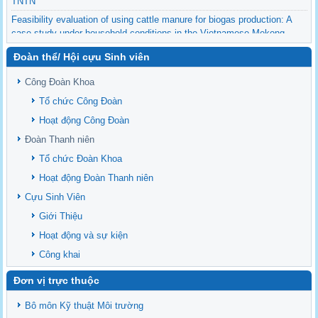
TNTN
Feasibility evaluation of using cattle manure for biogas production: A
case study under household conditions in the Vietnamese Mekong
Delta
Đoàn thể/ Hội cựu Sinh viên
Sediment properties in flood-based farming systems in the Vietnamese
upstream Mekong Delta
Công Đoàn Khoa
Danh mục tạp chí xuất bản Quốc Tế 2026
Tổ chức Công Đoàn
Danh Mục các Đề Tài NCKH cấp Tỉnh năm 2024
Hoạt động Công Đoàn
Văn bản - Quy định
Đoàn Thanh niên
Ban chấp hành Đảng bộ khoa
Tổ chức Đoàn Khoa
Hoạt động Đoàn Thanh niên
Cựu Sinh Viên
Giới Thiệu
Hoạt động và sự kiện
Công khai
Đơn vị trực thuộc
Bô môn Kỹ thuật Môi trường