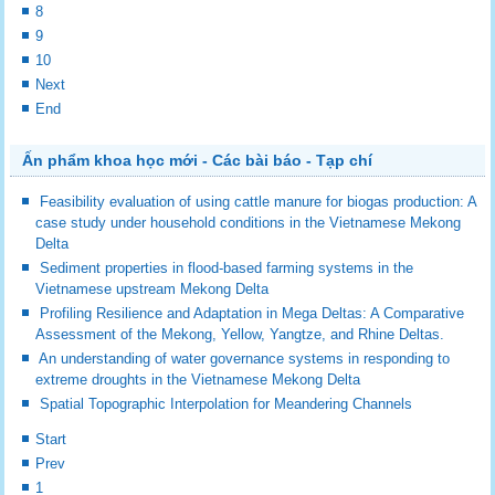
8
9
10
Next
End
Ấn phẩm khoa học mới - Các bài báo - Tạp chí
Feasibility evaluation of using cattle manure for biogas production: A
case study under household conditions in the Vietnamese Mekong
Delta
Sediment properties in flood-based farming systems in the
Vietnamese upstream Mekong Delta
Profiling Resilience and Adaptation in Mega Deltas: A Comparative
Assessment of the Mekong, Yellow, Yangtze, and Rhine Deltas.
An understanding of water governance systems in responding to
extreme droughts in the Vietnamese Mekong Delta
Spatial Topographic Interpolation for Meandering Channels
Start
Prev
1