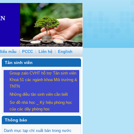
Biểu mẫu
PCCC
Liên hệ
English
Tân sinh viên
Group zalo CVHT hỗ trợ Tân sinh viên
Khoá 51 các ngành khoa Môi trường &
TNTN
Những điều tân sinh viên cần biết
Sơ đồ nhà học _ Ký hiệu phòng học
của các dãy phòng học
Thông báo
Danh mục tạp chí xuất bản trong nước