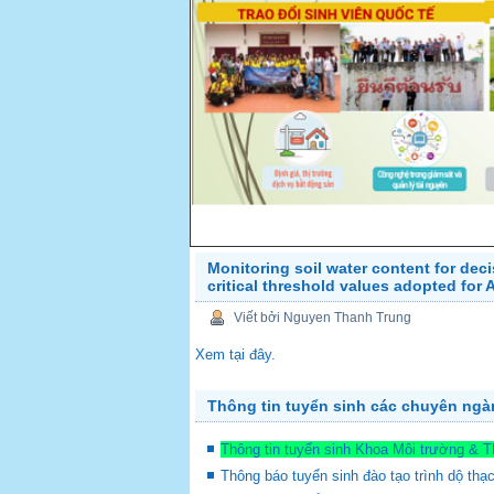
Monitoring soil water content for de
critical threshold values adopted for
PREV
Viết bởi Nguyen Thanh Trung
Xem tại đây.
Thông tin tuyển sinh các chuyên ng
Thông tin tuyển sinh Khoa Môi trường & 
Thông báo tuyển sinh đào tạo trình dộ thạ