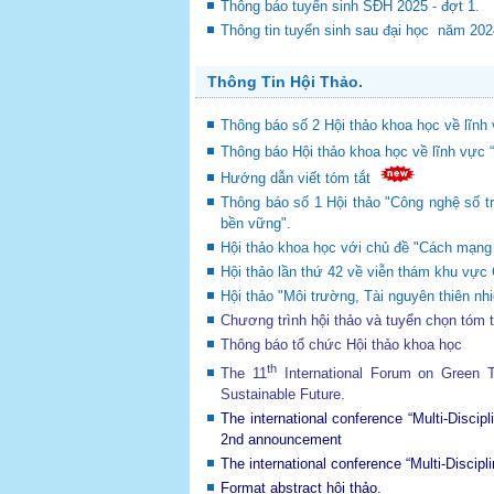
Thông báo tuyển sinh SĐH 2025 - đợt 1.
Thông tin tuyển sinh sau đại học năm 20
Thông Tin Hội Thảo.
Thông báo số 2 Hội thảo khoa học về lĩnh 
Thông báo Hội thảo khoa học về lĩnh vực 
Hướng dẫn viết tóm tắt
Thông báo số 1 Hội thảo "Công nghệ số tr
bền vững".
Hội thảo khoa học với chủ đề "Cách mạng c
Hội thảo lần thứ 42 về viễn thám khu v
Hội thảo "Môi trường, Tài nguyên thiên nhi
Chương trình hội thảo và tuyển chọn tóm 
Thông báo tổ chức Hội thảo khoa học
th
The 11
International Forum on Green
Sustainable Future
.
The international conference “Multi-Disci
2nd announcement
The international conference “Multi-Disci
Format abstract hội thảo.