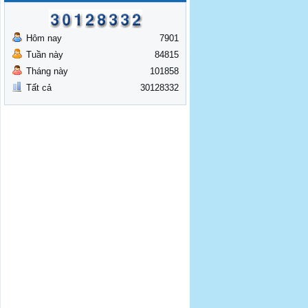
Hôm nay
7901
Tuần này
84815
Tháng này
101858
Tất cả
30128332