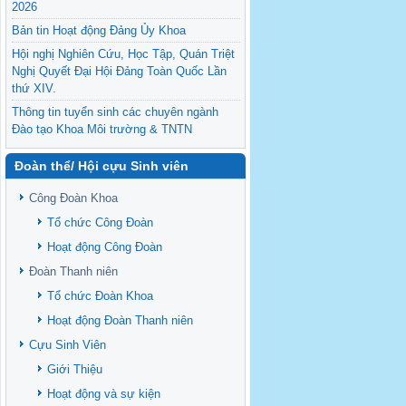
2026
Bản tin Hoạt động Đảng Ủy Khoa
Hội nghị Nghiên Cứu, Học Tập, Quán Triệt
Nghị Quyết Đại Hội Đảng Toàn Quốc Lần
thứ XIV.
Thông tin tuyển sinh các chuyên ngành
Đào tạo Khoa Môi trường & TNTN
Feasibility evaluation of using cattle
Đoàn thể/ Hội cựu Sinh viên
manure for biogas production: A case study
under household conditions in the
Công Đoàn Khoa
Vietnamese Mekong Delta
Tổ chức Công Đoàn
Sediment properties in flood-based farming
NEXT
systems in the Vietnamese upstream
Hoạt động Công Đoàn
Mekong Delta
Đoàn Thanh niên
Danh mục tạp chí xuất bản Quốc Tế 2026
Tổ chức Đoàn Khoa
Danh Mục các Đề Tài NCKH cấp Tỉnh năm
Hoạt động Đoàn Thanh niên
2024
Cựu Sinh Viên
Văn bản - Quy định
Giới Thiệu
Ban chấp hành Đảng bộ khoa
Hoạt động và sự kiện