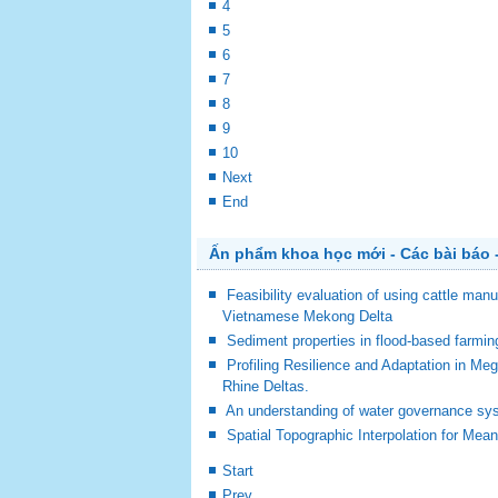
4
5
6
7
8
9
10
Next
End
Ấn phẩm khoa học mới - Các bài báo -
Feasibility evaluation of using cattle man
Vietnamese Mekong Delta
Sediment properties in flood-based farm
Profiling Resilience and Adaptation in M
Rhine Deltas.
An understanding of water governance sy
Spatial Topographic Interpolation for Mea
Start
Prev