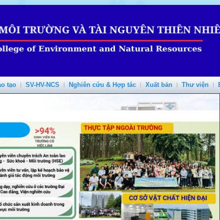
o tạo
SV-HV-NCS
Nghiên cứu & Hợp tác
Xuất bản
Thư viện