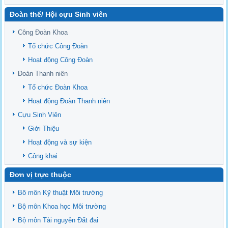
Delta
Đoàn thể/ Hội cựu Sinh viên
Sediment properties in flood-based farming systems in the Vietnamese
upstream Mekong Delta
Công Đoàn Khoa
Danh mục tạp chí xuất bản Quốc Tế 2026
Tổ chức Công Đoàn
Danh Mục các Đề Tài NCKH cấp Tỉnh năm 2024
Hoạt động Công Đoàn
Văn bản - Quy định
Đoàn Thanh niên
Ban chấp hành Đảng bộ khoa
Tổ chức Đoàn Khoa
Hoạt động Đoàn Thanh niên
Cựu Sinh Viên
Giới Thiệu
Hoạt động và sự kiện
Công khai
Đơn vị trực thuộc
Bô môn Kỹ thuật Môi trường
Bộ môn Khoa học Môi trường
Bộ môn Tài nguyên Đất đai