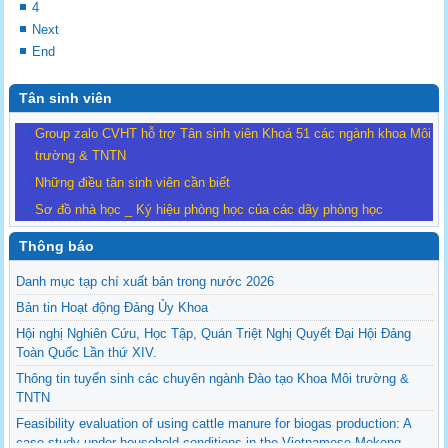
4
Next
End
Tân sinh viên
Group zalo CVHT hỗ trợ Tân sinh viên Khoá 51 các ngành khoa Môi
trường & TNTN
Những điều tân sinh viên cần biết
Sơ đồ nhà học _ Ký hiệu phòng học của các dãy phòng học
Thông báo
Danh mục tạp chí xuất bản trong nước 2026
Bản tin Hoạt động Đảng Ủy Khoa
Hội nghị Nghiên Cứu, Học Tập, Quán Triệt Nghị Quyết Đại Hội Đảng
Toàn Quốc Lần thứ XIV.
Thông tin tuyển sinh các chuyên ngành Đào tạo Khoa Môi trường &
TNTN
Feasibility evaluation of using cattle manure for biogas production: A
case study under household conditions in the Vietnamese Mekong