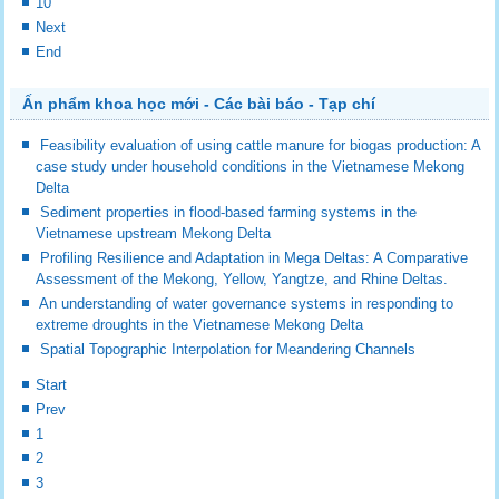
10
Next
End
Ấn phẩm khoa học mới - Các bài báo - Tạp chí
Feasibility evaluation of using cattle manure for biogas production: A
case study under household conditions in the Vietnamese Mekong
Delta
Sediment properties in flood-based farming systems in the
Vietnamese upstream Mekong Delta
Profiling Resilience and Adaptation in Mega Deltas: A Comparative
Assessment of the Mekong, Yellow, Yangtze, and Rhine Deltas.
An understanding of water governance systems in responding to
extreme droughts in the Vietnamese Mekong Delta
Spatial Topographic Interpolation for Meandering Channels
Start
Prev
1
2
3