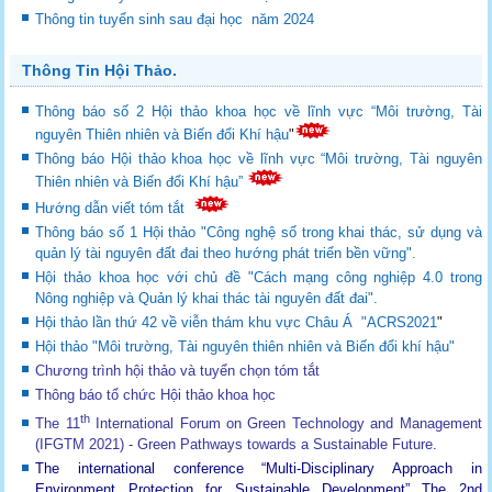
Thông tin tuyển sinh sau đại học năm 2024
Thông Tin Hội Thảo.
Thông báo số 2 Hội thảo khoa học về lĩnh vực “Môi trường, Tài
nguyên Thiên nhiên và Biến đổi Khí hậu
"
Thông báo Hội thảo khoa học về lĩnh vực “Môi trường, Tài nguyên
Thiên nhiên và Biến đổi Khí hậu”
Hướng dẫn viết tóm tắt
Thông báo số 1 Hội thảo "Công nghệ số trong khai thác, sử dụng và
quản lý tài nguyên đất đai theo hướng phát triển bền vững".
Hội thảo khoa học với chủ đề "Cách mạng công nghiệp 4.0 trong
Nông nghiệp và Quản lý khai thác tài nguyên đất đai".
Hội thảo lần thứ 42 về viễn thám khu vực Châu Á "ACRS2021
"
Hội thảo "Môi trường, Tài nguyên thiên nhiên và Biến đổi khí hậu"
Chương trình hội thảo và tuyển chọn tóm tắt
Thông báo tổ chức Hội thảo khoa học
th
The 11
International Forum on Green Technology and Management
(IFGTM 2021) - Green Pathways towards a Sustainable Future
.
The international conference “Multi-Disciplinary Approach in
Environment Protection for Sustainable Development”
The 2nd