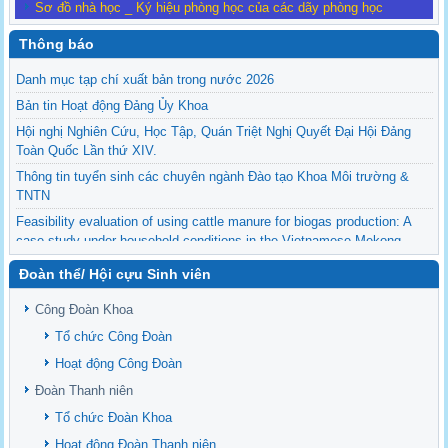
Sơ đồ nhà học _ Ký hiệu phòng học của các dãy phòng học
Thông báo
Danh mục tạp chí xuất bản trong nước 2026
Bản tin Hoạt động Đảng Ủy Khoa
Hội nghị Nghiên Cứu, Học Tập, Quán Triệt Nghị Quyết Đại Hội Đảng
Toàn Quốc Lần thứ XIV.
Thông tin tuyển sinh các chuyên ngành Đào tạo Khoa Môi trường &
TNTN
Feasibility evaluation of using cattle manure for biogas production: A
case study under household conditions in the Vietnamese Mekong
Delta
Đoàn thể/ Hội cựu Sinh viên
Sediment properties in flood-based farming systems in the Vietnamese
upstream Mekong Delta
Công Đoàn Khoa
Danh mục tạp chí xuất bản Quốc Tế 2026
Tổ chức Công Đoàn
Danh Mục các Đề Tài NCKH cấp Tỉnh năm 2024
Hoạt động Công Đoàn
Văn bản - Quy định
Đoàn Thanh niên
Ban chấp hành Đảng bộ khoa
Tổ chức Đoàn Khoa
Hoạt động Đoàn Thanh niên