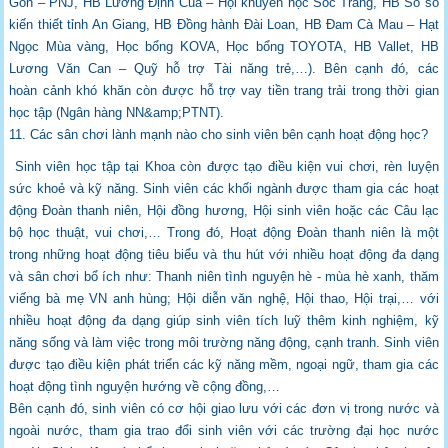
Gòn – PNJ, HB Lương Định
Của – Hội khuyến học Sóc Trăng, HB Sổ số
kiến thiết tỉnh An Giang, HB Đồng hành Đài
Loan, HB Đam Cà Mau – Hạt
Ngọc Mùa vàng, Học bổng KOVA, Học bổng TOYOTA,
HB Vallet, HB
Lương Văn Can – Quỹ hỗ trợ Tài năng trẻ,…). Bên cạnh đó, các
hoàn
cảnh khó khăn còn được hỗ trợ vay tiền trang trải trong thời gian
học tập (Ngân hàng
NN&amp;PTNT).
11. Các sân chơi lành mạnh nào cho sinh viên bên cạnh hoạt động học?
Sinh viên học tập tại Khoa còn được tạo điều kiện vui chơi, rèn luyện
sức khoẻ và kỹ
năng. Sinh viên các khối ngành được tham gia các hoạt
động Đoàn thanh niên, Hội đồng
hương, Hội sinh viên hoặc các Câu lạc
bộ học thuật, vui chơi,… Trong đó, Hoạt động
Đoàn thanh niên là một
trong những hoạt động tiêu biểu và thu hút với nhiều hoạt động
đa dạng
và sân chơi bổ ích như: Thanh niên tình nguyện hè - mùa hè xanh, thăm
viếng bà
mẹ VN anh hùng; Hội diễn văn nghệ, Hội thao, Hội trại,… với
nhiều hoạt động đa dạng
giúp sinh viên tích luỹ thêm kinh nghiệm, kỹ
năng sống và làm việc trong môi trường
năng động, cạnh tranh. Sinh viên
được tạo điều kiện phát triển các kỹ năng mềm, ngoại
ngữ, tham gia các
hoạt động tình nguyện hướng về cộng đồng,…
Bên cạnh đó, sinh viên có cơ hội giao lưu với các đơn vị trong nước và
ngoài nước, tham
gia trao đổi sinh viên với các trường đại học nước