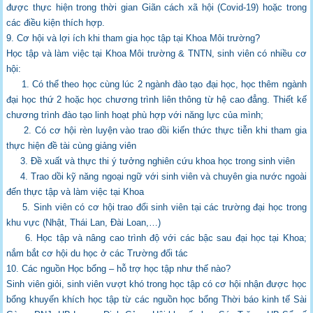
được thực hiện
trong thời gian Giãn cách xã hội (Covid-19) hoặc trong
các điều kiện thích hợp.
9. Cơ hội và lợi ích khi tham gia học tập tại Khoa Môi trường?
Học tập và làm việc tại Khoa Môi trường & TNTN, sinh viên có nhiều cơ
hội:
1. Có thể theo học cùng lúc 2 ngành đào tạo đại học, học thêm ngành
đại học thứ 2 hoặc
học chương trình liên thông từ hệ cao đẳng. Thiết kế
chương trình đào tạo linh hoạt phù
hợp với năng lực của mình;
2. Có cơ hội rèn luyện vào trao dồi kiến thức thực tiễn khi tham gia
thực hiện đề tài cùng
giảng viên
3. Đề xuất và thực thi ý tưởng nghiên cứu khoa học trong sinh viên
4. Trao dồi kỹ năng ngoại ngữ với sinh viên và chuyên gia nước ngoài
đến thực tập và làm
việc tại Khoa
5. Sinh viên có cơ hội trao đổi sinh viên tại các trường đại học trong
khu vực (Nhật, Thái
Lan, Đài Loan,…)
6. Học tập và nâng cao trình độ với các bậc sau đại học tại Khoa;
nắm bắt cơ hội du học ở
các Trường đối tác
10. Các nguồn Học bổng – hỗ trợ học tập như thế nào?
Sinh viên giỏi, sinh viên vượt khó trong học tập có cơ hội nhận được học
bổng khuyến
khích học tập từ các nguồn học bổng Thời báo kinh tế Sài