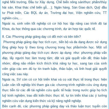
nghệ Môi trường, Đầu tư Xây dựng, Chế biến nông
sản/thực phẩm/thủy
hải sản, Khai thác chế biến gỗ,…); Ngân hàng, Sàn Giao dịch, Quỹ
đầu
tư Phát triển, Các BQL dự án, Trường đại học, Viện nghiên cứu, TT
nghiên cứu,…
Ngoài ra, sinh viên tốt nghiệp có cơ hội học tập nâng cao trình độ tại
Khoa, du học thông
qua các chương trình, dự án hợp tác quốc tế.
8. Các Phương pháp giảng dạy có đổi mới và tiên tiến?
Phương pháp giảng dạy học tích cực, tiến bộ và đa dạng được sử dụng
lồng ghép hợp lý
theo từng chương trong học phần/môn học. Một số
phương pháp giảng dạy tích cực được
áp dụng như: phương pháp vấn
đáp, lấy người học làm trung tâm; đặt và giải quyết vấn
đề; thảo luận
nhóm; động não nhằm kích thích khả năng tự học, sang tạo của sinh
viên
giúp các em đủ tự tin tranh luận, thảo luận, và linh hoạt giải quyết
công việc sau này.
Ngoài ra, SV còn có cơ hội triển khai và cọ xát thực tế trong thực hiện
Luận văn tốt
nghiệp khi tham gia các chương trình nghiên cứu ứng dụng
thực tiễn từ các đề tài nghiên
cứu quốc tế hoặc trong nước giúp họ tích
luỹ kinh nghiệm, trao dồi kiến thức thực tế, tự
tin triển khai các ý tưởng
nghiên cứu vận dụng kiến thức và kỹ năng nghề nghiệp.
Bên cạnh đó, các phương pháp giảng dạy và thảo luận trực tuyến còn