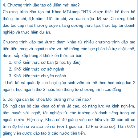
4. Chương trình đào tạo có điểm mới nào?
Chương trình đào tạo tại Khoa MT&amp;TNTN được thiết kế theo hệ
thống tín chỉ, 4,5 năm,
161 tín chỉ, với danh hiệu kỹ sư. Chương trình
dào tạo cập nhật thường xuyên, tăng
cường thực tập, thực tập tại doanh
nghiệp và thực hiện dự án.
Chương trình đào tạo được tham khảo từ nhiều chương trình đào tạo
tiên tiến trong và
ngoài nước với hệ thống các học phần hỗ trợ chặt chẽ;
được sắp xếp trong 3 khối kiến
thức cơ bản:
1. Khối kiến thức cơ bản (2 học kỳ đầu)
2. Khối kiến thức cơ sở ngành
3. Khối kiến thức chuyên ngành
Thiết kế và quản lý linh hoạt giúp sinh viên có thể theo học cùng lúc 2
ngành, học ngành
thứ 2 hoặc liên thông từ chương trình cao đẳng
5. Đội ngũ cán bộ Khoa Môi trường như thế nào?
Đội ngũ cán bộ của khoa có trình độ cao, có năng lực và kinh nghiệm,
tâm huyết với
nghề, tốt nghiệp từ các trường có danh tiếng trong và
ngoài nước. Hiện nay, Khoa có 49
giảng viên cơ hữu với 33 cán bộ có
trình độ tiến sĩ và sau tiến sĩ (với 1 giáo sư, 13 Phó
Giáo sư). Hơn 60%
giảng viên được đào tạo ở các nước tiên tiến.