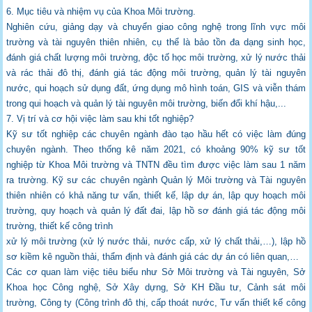
6. Mục tiêu và nhiệm vụ của Khoa Môi trường.
Nghiên cứu, giảng dạy và chuyển giao công nghệ trong lĩnh vực môi
trường và tài
nguyên thiên nhiên, cụ thể là bảo tồn đa dạng sinh học,
đánh giá chất lượng môi trường,
độc tố học môi trường, xử lý nước thải
và rác thải đô thị, đánh giá tác động môi trường,
quản lý tài nguyên
nước, qui hoạch sử dụng đất, ứng dụng mô hình toán, GIS và viễn
thám
trong qui hoạch và quản lý tài nguyên môi trường, biến đổi khí hậu,...
7. Vị trí và cơ hội việc làm sau khi tốt nghiệp?
Kỹ sư tốt nghiệp các chuyên ngành đào tạo hầu hết có việc làm đúng
chuyên ngành. Theo
thống kê năm 2021, có khoảng 90% kỹ sư tốt
nghiệp từ Khoa Môi trường và TNTN đều
tìm được việc làm sau 1 năm
ra trường. Kỹ sư các chuyên ngành Quản lý Môi trường và
Tài nguyên
thiên nhiên có khả năng tư vấn, thiết kế, lập dự án, lập quy hoạch môi
trường,
quy hoạch và quản lý đất đai, lập hồ sơ đánh giá tác động môi
trường, thiết kế công trình
xử lý môi trường (xử lý nước thải, nước cấp, xử lý chất thải,…), lập hồ
sơ kiềm kê nguồn
thải, thẩm định và đánh giá các dự án có liên quan,…
Các cơ quan làm việc tiêu biểu như Sở Môi trường và Tài nguyên, Sở
Khoa học Công
nghệ, Sở Xây dựng, Sở KH Đầu tư, Cảnh sát môi
trường, Công ty (Công trình đô thị, cấp
thoát nước, Tư vấn thiết kế công