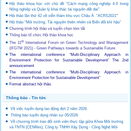
Hội thảo khoa học với chủ đề "Cách mạng công nghiệp 4.0 trong
Nông nghiệp và Quản lý khai thác tài nguyên đất đai".
Hội thảo lần thứ 42 về viễn thám khu vực Châu Á "ACRS2021
"
Hội thảo "Môi trường, Tài nguyên thiên nhiên và Biến đổi khí hậu"
Chương trình hội thảo và tuyển chọn tóm tắt
Thông báo tổ chức Hội thảo khoa học
th
The 11
International Forum on Green Technology and Management
(IFGTM 2021) - Green Pathways towards a Sustainable Future
.
The international conference “Multi-Disciplinary Approach in
Environment Protection for Sustainable Development”
The 2nd
announcement
The international conference “Multi-Disciplinary Approach in
Environment Protection for Sustainable Development”
Format abstract hội thảo.
Thông báo - Tin tức
Về việc tuyển dụng lao động đợt 2 năm 2026
Thông báo tuyển dụng nhân sự 05/2026
Về chương trình trao đổi sinh viên thực tập giữa Khoa Môi trường
và TNTN (CENRes), Công ty TNHH Xây Dựng - Công Nghệ Môi