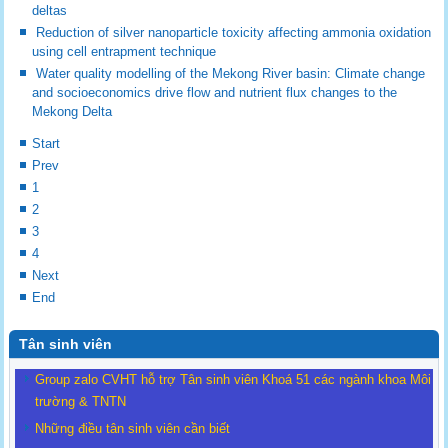
deltas
Reduction of silver nanoparticle toxicity affecting ammonia oxidation
using cell entrapment technique
Water quality modelling of the Mekong River basin: Climate change
and socioeconomics drive flow and nutrient flux changes to the
Mekong Delta
Start
Prev
1
2
3
4
Next
End
Tân sinh viên
Group zalo CVHT hỗ trợ Tân sinh viên Khoá 51 các ngành khoa Môi
trường & TNTN
Những điều tân sinh viên cần biết