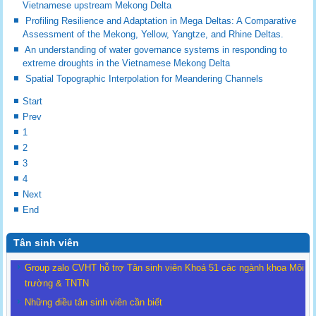
Vietnamese upstream Mekong Delta
Profiling Resilience and Adaptation in Mega Deltas: A Comparative
Assessment of the Mekong, Yellow, Yangtze, and Rhine Deltas.
An understanding of water governance systems in responding to
extreme droughts in the Vietnamese Mekong Delta
Spatial Topographic Interpolation for Meandering Channels
Start
Prev
1
2
3
4
Next
End
Tân sinh viên
Group zalo CVHT hỗ trợ Tân sinh viên Khoá 51 các ngành khoa Môi
trường & TNTN
Những điều tân sinh viên cần biết