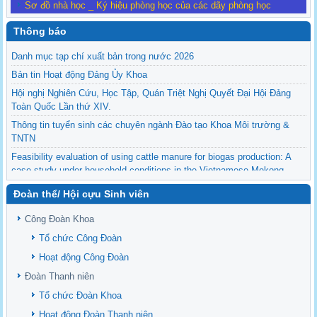
Sơ đồ nhà học _ Ký hiệu phòng học của các dãy phòng học
Thông báo
Danh mục tạp chí xuất bản trong nước 2026
Bản tin Hoạt động Đảng Ủy Khoa
Hội nghị Nghiên Cứu, Học Tập, Quán Triệt Nghị Quyết Đại Hội Đảng
Toàn Quốc Lần thứ XIV.
Thông tin tuyển sinh các chuyên ngành Đào tạo Khoa Môi trường &
TNTN
Feasibility evaluation of using cattle manure for biogas production: A
case study under household conditions in the Vietnamese Mekong
Delta
Đoàn thể/ Hội cựu Sinh viên
Sediment properties in flood-based farming systems in the Vietnamese
upstream Mekong Delta
Công Đoàn Khoa
Danh mục tạp chí xuất bản Quốc Tế 2026
Tổ chức Công Đoàn
Danh Mục các Đề Tài NCKH cấp Tỉnh năm 2024
Hoạt động Công Đoàn
Văn bản - Quy định
Đoàn Thanh niên
Ban chấp hành Đảng bộ khoa
Tổ chức Đoàn Khoa
Hoạt động Đoàn Thanh niên