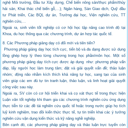
nghệ Môi trường, Đầu tư Xây dựng, Chế biến nông
sản/thực phẩm/thủy
hải sản, Khai thác chế biến gỗ,…); Ngân hàng, Sàn Giao dịch, Quỹ
đầu
tư Phát triển, Các BQL dự án, Trường đại học, Viện nghiên cứu, TT
nghiên cứu,…
Ngoài ra, sinh viên tốt nghiệp có cơ hội học tập nâng cao trình độ tại
Khoa, du học thông
qua các chương trình, dự án hợp tác quốc tế.
8. Các Phương pháp giảng dạy có đổi mới và tiên tiến?
Phương pháp giảng dạy học tích cực, tiến bộ và đa dạng được sử dụng
lồng ghép hợp lý
theo từng chương trong học phần/môn học. Một số
phương pháp giảng dạy tích cực được
áp dụng như: phương pháp vấn
đáp, lấy người học làm trung tâm; đặt và giải quyết vấn
đề; thảo luận
nhóm; động não nhằm kích thích khả năng tự học, sang tạo của sinh
viên
giúp các em đủ tự tin tranh luận, thảo luận, và linh hoạt giải quyết
công việc sau này.
Ngoài ra, SV còn có cơ hội triển khai và cọ xát thực tế trong thực hiện
Luận văn tốt
nghiệp khi tham gia các chương trình nghiên cứu ứng dụng
thực tiễn từ các đề tài nghiên
cứu quốc tế hoặc trong nước giúp họ tích
luỹ kinh nghiệm, trao dồi kiến thức thực tế, tự
tin triển khai các ý tưởng
nghiên cứu vận dụng kiến thức và kỹ năng nghề nghiệp.
Bên cạnh đó, các phương pháp giảng dạy và thảo luận trực tuyến còn