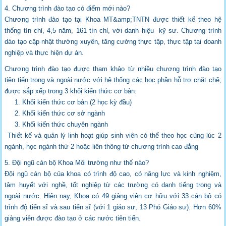
4. Chương trình đào tạo có điểm mới nào?
Chương trình đào tạo tại Khoa MT&amp;TNTN được thiết kế theo hệ
thống tín chỉ, 4,5 năm,
161 tín chỉ, với danh hiệu kỹ sư. Chương trình
dào tạo cập nhật thường xuyên, tăng
cường thực tập, thực tập tại doanh
nghiệp và thực hiện dự án.
Chương trình đào tạo được tham khảo từ nhiều chương trình đào tạo
tiên tiến trong và
ngoài nước với hệ thống các học phần hỗ trợ chặt chẽ;
được sắp xếp trong 3 khối kiến
thức cơ bản:
1. Khối kiến thức cơ bản (2 học kỳ đầu)
2. Khối kiến thức cơ sở ngành
3. Khối kiến thức chuyên ngành
Thiết kế và quản lý linh hoạt giúp sinh viên có thể theo học cùng lúc 2
ngành, học ngành
thứ 2 hoặc liên thông từ chương trình cao đẳng
5. Đội ngũ cán bộ Khoa Môi trường như thế nào?
Đội ngũ cán bộ của khoa có trình độ cao, có năng lực và kinh nghiệm,
tâm huyết với
nghề, tốt nghiệp từ các trường có danh tiếng trong và
ngoài nước. Hiện nay, Khoa có 49
giảng viên cơ hữu với 33 cán bộ có
trình độ tiến sĩ và sau tiến sĩ (với 1 giáo sư, 13 Phó
Giáo sư). Hơn 60%
giảng viên được đào tạo ở các nước tiên tiến.