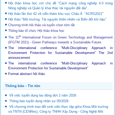
Hội thảo khoa học với chủ đề "Cách mạng công nghiệp 4.0 trong
Nông nghiệp và Quản lý khai thác tài nguyên đất đai".
Hội thảo lần thứ 42 về viễn thám khu vực Châu Á "ACRS2021
"
Hội thảo "Môi trường, Tài nguyên thiên nhiên và Biến đổi khí hậu"
Chương trình hội thảo và tuyển chọn tóm tắt
Thông báo tổ chức Hội thảo khoa học
th
The 11
International Forum on Green Technology and Management
(IFGTM 2021) - Green Pathways towards a Sustainable Future
.
The international conference “Multi-Disciplinary Approach in
Environment Protection for Sustainable Development”
The 2nd
announcement
The international conference “Multi-Disciplinary Approach in
Environment Protection for Sustainable Development”
Format abstract hội thảo.
Thông báo - Tin tức
Về việc tuyển dụng lao động đợt 2 năm 2026
Thông báo tuyển dụng nhân sự 05/2026
Về chương trình trao đổi sinh viên thực tập giữa Khoa Môi trường
và TNTN (CENRes), Công ty TNHH Xây Dựng - Công Nghệ Môi