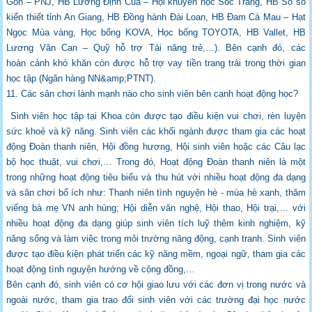
Gòn – PNJ, HB Lương Định
Của – Hội khuyến học Sóc Trăng, HB Sổ số
kiến thiết tỉnh An Giang, HB Đồng hành Đài
Loan, HB Đam Cà Mau – Hạt
Ngọc Mùa vàng, Học bổng KOVA, Học bổng TOYOTA,
HB Vallet, HB
Lương Văn Can – Quỹ hỗ trợ Tài năng trẻ,…). Bên cạnh đó, các
hoàn
cảnh khó khăn còn được hỗ trợ vay tiền trang trải trong thời gian
học tập (Ngân hàng
NN&amp;PTNT).
11. Các sân chơi lành mạnh nào cho sinh viên bên cạnh hoạt động học?
Sinh viên học tập tại Khoa còn được tạo điều kiện vui chơi, rèn luyện
sức khoẻ và kỹ
năng. Sinh viên các khối ngành được tham gia các hoạt
động Đoàn thanh niên, Hội đồng
hương, Hội sinh viên hoặc các Câu lạc
bộ học thuật, vui chơi,… Trong đó, Hoạt động
Đoàn thanh niên là một
trong những hoạt động tiêu biểu và thu hút với nhiều hoạt động
đa dạng
và sân chơi bổ ích như: Thanh niên tình nguyện hè - mùa hè xanh, thăm
viếng bà
mẹ VN anh hùng; Hội diễn văn nghệ, Hội thao, Hội trại,… với
nhiều hoạt động đa dạng
giúp sinh viên tích luỹ thêm kinh nghiệm, kỹ
năng sống và làm việc trong môi trường
năng động, cạnh tranh. Sinh viên
được tạo điều kiện phát triển các kỹ năng mềm, ngoại
ngữ, tham gia các
hoạt động tình nguyện hướng về cộng đồng,…
Bên cạnh đó, sinh viên có cơ hội giao lưu với các đơn vị trong nước và
ngoài nước, tham
gia trao đổi sinh viên với các trường đại học nước