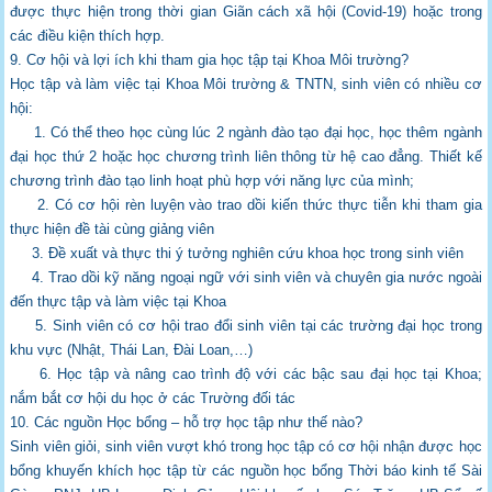
được thực hiện
trong thời gian Giãn cách xã hội (Covid-19) hoặc trong
các điều kiện thích hợp.
9. Cơ hội và lợi ích khi tham gia học tập tại Khoa Môi trường?
Học tập và làm việc tại Khoa Môi trường & TNTN, sinh viên có nhiều cơ
hội:
1. Có thể theo học cùng lúc 2 ngành đào tạo đại học, học thêm ngành
đại học thứ 2 hoặc
học chương trình liên thông từ hệ cao đẳng. Thiết kế
chương trình đào tạo linh hoạt phù
hợp với năng lực của mình;
2. Có cơ hội rèn luyện vào trao dồi kiến thức thực tiễn khi tham gia
thực hiện đề tài cùng
giảng viên
3. Đề xuất và thực thi ý tưởng nghiên cứu khoa học trong sinh viên
4. Trao dồi kỹ năng ngoại ngữ với sinh viên và chuyên gia nước ngoài
đến thực tập và làm
việc tại Khoa
5. Sinh viên có cơ hội trao đổi sinh viên tại các trường đại học trong
khu vực (Nhật, Thái
Lan, Đài Loan,…)
6. Học tập và nâng cao trình độ với các bậc sau đại học tại Khoa;
nắm bắt cơ hội du học ở
các Trường đối tác
10. Các nguồn Học bổng – hỗ trợ học tập như thế nào?
Sinh viên giỏi, sinh viên vượt khó trong học tập có cơ hội nhận được học
bổng khuyến
khích học tập từ các nguồn học bổng Thời báo kinh tế Sài