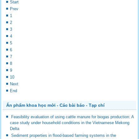
Start
Prev
1
2
3
4
5
6
7
8
9
10
Next
End
Ấn phẩm khoa học mới - Các bài báo - Tạp chí
Feasibility evaluation of using cattle manure for biogas production: A
case study under household conditions in the Vietnamese Mekong
Delta
Sediment properties in flood-based farming systems in the