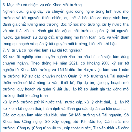
6. Mục tiêu và nhiệm vụ của Khoa Môi trường.
Nghiên cứu, giảng dạy và chuyển giao công nghệ trong lĩnh vực môi
trường và tài
nguyên thiên nhiên, cụ thể là bảo tồn đa dạng sinh học,
đánh giá chất lượng môi trường,
độc tố học môi trường, xử lý nước thải
và rác thải đô thị, đánh giá tác động môi trường,
quản lý tài nguyên
nước, qui hoạch sử dụng đất, ứng dụng mô hình toán, GIS và viễn
thám
trong qui hoạch và quản lý tài nguyên môi trường, biến đổi khí hậu,...
7. Vị trí và cơ hội việc làm sau khi tốt nghiệp?
Kỹ sư tốt nghiệp các chuyên ngành đào tạo hầu hết có việc làm đúng
chuyên ngành. Theo
thống kê năm 2021, có khoảng 90% kỹ sư tốt
nghiệp từ Khoa Môi trường và TNTN đều
tìm được việc làm sau 1 năm
ra trường. Kỹ sư các chuyên ngành Quản lý Môi trường và
Tài nguyên
thiên nhiên có khả năng tư vấn, thiết kế, lập dự án, lập quy hoạch môi
trường,
quy hoạch và quản lý đất đai, lập hồ sơ đánh giá tác động môi
trường, thiết kế công trình
xử lý môi trường (xử lý nước thải, nước cấp, xử lý chất thải,…), lập hồ
sơ kiềm kê nguồn
thải, thẩm định và đánh giá các dự án có liên quan,…
Các cơ quan làm việc tiêu biểu như Sở Môi trường và Tài nguyên, Sở
Khoa học Công
nghệ, Sở Xây dựng, Sở KH Đầu tư, Cảnh sát môi
trường, Công ty (Công trình đô thị, cấp
thoát nước, Tư vấn thiết kế công