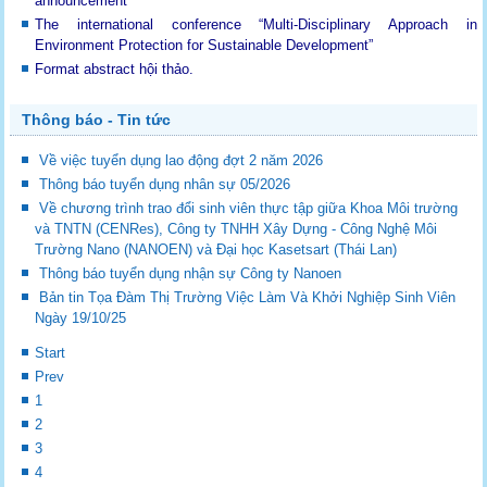
announcement
The international conference “Multi-Disciplinary Approach in
Environment Protection for Sustainable Development”
Format abstract hội thảo.
Thông báo - Tin tức
Về việc tuyển dụng lao động đợt 2 năm 2026
Thông báo tuyển dụng nhân sự 05/2026
Về chương trình trao đổi sinh viên thực tập giữa Khoa Môi trường
và TNTN (CENRes), Công ty TNHH Xây Dựng - Công Nghệ Môi
Trường Nano (NANOEN) và Đại học Kasetsart (Thái Lan)
Thông báo tuyển dụng nhận sự Công ty Nanoen
Bản tin Tọa Đàm Thị Trường Việc Làm Và Khởi Nghiệp Sinh Viên
Ngày 19/10/25
Start
Prev
1
2
3
4