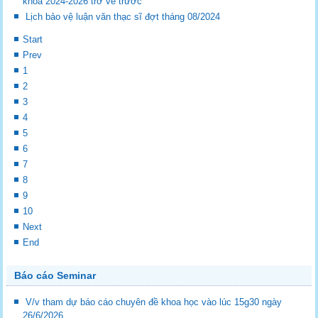
khóa 2024-2026 trở về trước
Lịch bảo vệ luận văn thạc sĩ đợt tháng 08/2024
Start
Prev
1
2
3
4
5
6
7
8
9
10
Next
End
Báo cáo Seminar
V/v tham dự báo cáo chuyên đề khoa học vào lúc 15g30 ngày
26/6/2026