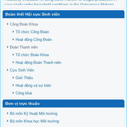
case study under household conditions in the Vietnamese Mekong
Delta
Đoàn thể/ Hội cựu Sinh viên
Sediment properties in flood-based farming systems in the Vietnamese
upstream Mekong Delta
Công Đoàn Khoa
Danh mục tạp chí xuất bản Quốc Tế 2026
Tổ chức Công Đoàn
Danh Mục các Đề Tài NCKH cấp Tỉnh năm 2024
Hoạt động Công Đoàn
Văn bản - Quy định
Đoàn Thanh niên
Ban chấp hành Đảng bộ khoa
Tổ chức Đoàn Khoa
Hoạt động Đoàn Thanh niên
Cựu Sinh Viên
Giới Thiệu
Hoạt động và sự kiện
Công khai
Đơn vị trực thuộc
Bô môn Kỹ thuật Môi trường
Bộ môn Khoa học Môi trường