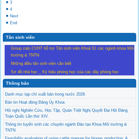
3
4
Next
End
Tân sinh viên
Group zalo CVHT hỗ trợ Tân sinh viên Khoá 51 các ngành khoa Môi
trường & TNTN
Những điều tân sinh viên cần biết
Sơ đồ nhà học _ Ký hiệu phòng học của các dãy phòng học
Thông báo
Danh mục tạp chí xuất bản trong nước 2026
Bản tin Hoạt động Đảng Ủy Khoa
Hội nghị Nghiên Cứu, Học Tập, Quán Triệt Nghị Quyết Đại Hội Đảng
Toàn Quốc Lần thứ XIV.
Thông tin tuyển sinh các chuyên ngành Đào tạo Khoa Môi trường &
TNTN
Feasibility evaluation of using cattle manure for biogas production: A