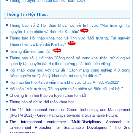
Thông tin tuyển sinh sau đại học năm 2024
Thông Tin Hội Thảo.
Thông báo số 2 Hội thảo khoa học về lĩnh vực “Môi trường, Tài
nguyên Thiên nhiên và Biến đổi Khí hậu
"
Thông báo Hội thảo khoa học về lĩnh vực “Môi trường, Tài nguyên
Thiên nhiên và Biến đổi Khí hậu”
Hướng dẫn viết tóm tắt
Thông báo số 1 Hội thảo "Công nghệ số trong khai thác, sử dụng và
quản lý tài nguyên đất đai theo hướng phát triển bền vững".
Hội thảo khoa học với chủ đề "Cách mạng công nghiệp 4.0 trong
Nông nghiệp và Quản lý khai thác tài nguyên đất đai".
Hội thảo lần thứ 42 về viễn thám khu vực Châu Á "ACRS2021
"
Hội thảo "Môi trường, Tài nguyên thiên nhiên và Biến đổi khí hậu"
Chương trình hội thảo và tuyển chọn tóm tắt
Thông báo tổ chức Hội thảo khoa học
th
The 11
International Forum on Green Technology and Management
(IFGTM 2021) - Green Pathways towards a Sustainable Future
.
The international conference “Multi-Disciplinary Approach in
Environment Protection for Sustainable Development”
The 2nd