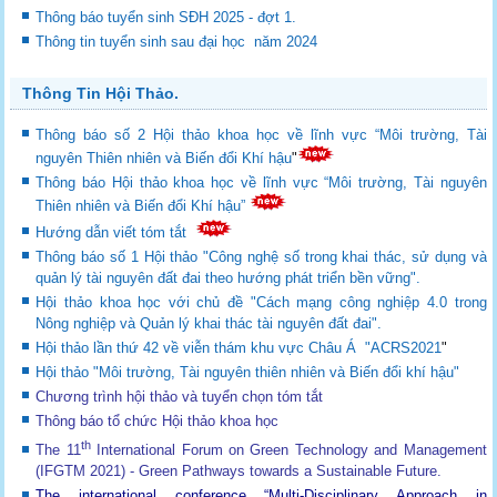
Thông báo tuyển sinh SĐH 2025 - đợt 1.
Thông tin tuyển sinh sau đại học năm 2024
Thông Tin Hội Thảo.
Thông báo số 2 Hội thảo khoa học về lĩnh vực “Môi trường, Tài
nguyên Thiên nhiên và Biến đổi Khí hậu
"
Thông báo Hội thảo khoa học về lĩnh vực “Môi trường, Tài nguyên
Thiên nhiên và Biến đổi Khí hậu”
Hướng dẫn viết tóm tắt
Thông báo số 1 Hội thảo "Công nghệ số trong khai thác, sử dụng và
quản lý tài nguyên đất đai theo hướng phát triển bền vững".
Hội thảo khoa học với chủ đề "Cách mạng công nghiệp 4.0 trong
Nông nghiệp và Quản lý khai thác tài nguyên đất đai".
Hội thảo lần thứ 42 về viễn thám khu vực Châu Á "ACRS2021
"
Hội thảo "Môi trường, Tài nguyên thiên nhiên và Biến đổi khí hậu"
Chương trình hội thảo và tuyển chọn tóm tắt
Thông báo tổ chức Hội thảo khoa học
th
The 11
International Forum on Green Technology and Management
(IFGTM 2021) - Green Pathways towards a Sustainable Future
.
The international conference “Multi-Disciplinary Approach in