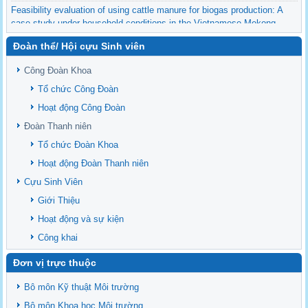
Feasibility evaluation of using cattle manure for biogas production: A
case study under household conditions in the Vietnamese Mekong
Delta
Đoàn thể/ Hội cựu Sinh viên
Sediment properties in flood-based farming systems in the Vietnamese
upstream Mekong Delta
Công Đoàn Khoa
Danh mục tạp chí xuất bản Quốc Tế 2026
Tổ chức Công Đoàn
Danh Mục các Đề Tài NCKH cấp Tỉnh năm 2024
Hoạt động Công Đoàn
Văn bản - Quy định
Đoàn Thanh niên
Ban chấp hành Đảng bộ khoa
Tổ chức Đoàn Khoa
Hoạt động Đoàn Thanh niên
Cựu Sinh Viên
Giới Thiệu
Hoạt động và sự kiện
Công khai
Đơn vị trực thuộc
Bô môn Kỹ thuật Môi trường
Bộ môn Khoa học Môi trường